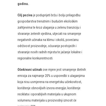
godinu.
Cilj poziva
je poduprijeti bržu i bolju prilagodbu
gospodarstva trenutnim i budućim ekološkim
zahtjevima te kroz ulaganja u zelenu tranziciju i
stvaranje zelenih vještina, utjecati na smanjenje
negativnih učinaka na klimu i okoliš, povećanu
održivost proizvodnje, očuvanje postojećih i
stvaranje novih radnih mjesta te jačanje lokalne i
regionalne konkurentnosti.
Očekivani učinak
ove mjere jest smanjenje štetnih
emisija za najmanje 20% u usporedbi s ulaganjima
koja nisu usmjerena na energetsku učinkovitost,
korištenje obnovljivih izvora energije; korištenje
reciklata i oporabljivih materijala u ukupnom
volumenu materijala u proizvodnji iznosit će