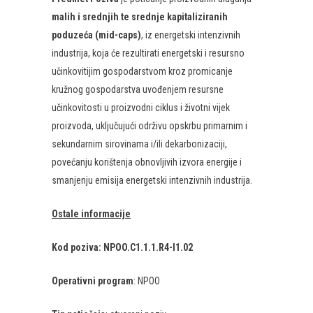
malih i srednjih te srednje kapitaliziranih
poduzeća (mid-caps)
, iz energetski intenzivnih
industrija, koja će rezultirati energetski i resursno
učinkovitijim gospodarstvom kroz promicanje
kružnog gospodarstva uvođenjem resursne
učinkovitosti u proizvodni ciklus i životni vijek
proizvoda, uključujući održivu opskrbu primarnim i
sekundarnim sirovinama i/ili dekarbonizaciji,
povećanju korištenja obnovljivih izvora energije i
smanjenju emisija energetski intenzivnih industrija.
Ostale informacije
Kod poziva: NPOO.C1.1.1.R4-I1.02
Operativni program
: NPOO