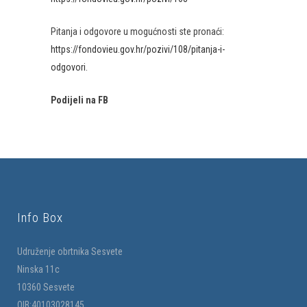
Pitanja i odgovore u mogućnosti ste pronaći:
https://fondovieu.gov.hr/pozivi/108/pitanja-i-
odgovori
.
Podijeli na FB
Info Box
Udruženje obrtnika Sesvete
Ninska 11c
10360 Sesvete
OIB:40103028145