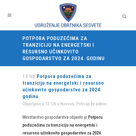
POTPORA PODUZEĆIMA ZA
TRANZICIJU NA ENERGETSKI I
RESURSNO UČINKOVITO
GOSPODARSTVO ZA 2024. GODINU
13 lip
Potpora poduzećima za
tranziciju na energetski i resursno
učinkovito gospodarstvo za 2024.
godinu
Objavljeno u 12:12h
u
Novosti
,
Poticaji
by
admin
Ministarstvo gospodarstva objavilo je
Potporu
poduzećima za tranziciju na energetski i
resursno učinkovito gospodarstvo za 2024.