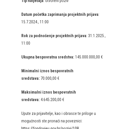
Tip natječaja
: otvoreni poziv
Datum početka zaprimanja projektnih prijava
:
15.7.2024., 11:00
Rok za podnošenje projektnih prijava
: 31.1.2025.,
11:00
Ukupna bespovratna sredstva:
145.000.000,00 €
Minimalni iznos bespovratnih
sredstava:
70.000,00 €
Maksimalni iznos bespovratnih
sredstava:
4.645.200,00 €
Upute za prijavitelje, kao i obrasce te priloge u
mogućnosti ste pronaći na poveznici:
https://fondovieu.gov.hr/pozivi/108