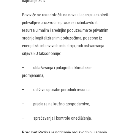
najmanje 20%.
Poziv će se usredotočiti na nova ulaganja u ekološki
prihvatljive proizvodne procese i učinkovitost
resursa u malim i srednjim poduzećima te privatnim
srednje kapitaliziranim poduzećima, posebno iz
energetski intenzivnih industrija, radi ostvarivanja
ciljeva EU taksonomije:
– ublažavanja i prilagodbe klimatskim
promjenama,
– održive uporabe prirodnih resursa,
– prijelaza na kružno gospodarstvo,
– sprečavanja i kontrole onečišćenja.
Predmet Poziva
je poticanje proizvodnih ulaganja