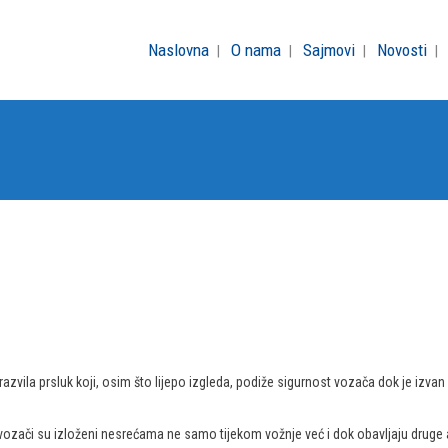
Naslovna
O nama
Sajmovi
Novosti
razvila prsluk koji, osim što lijepo izgleda, podiže sigurnost vozača dok je izv
 vozači su izloženi nesrećama ne samo tijekom vožnje već i dok obavljaju druge ak