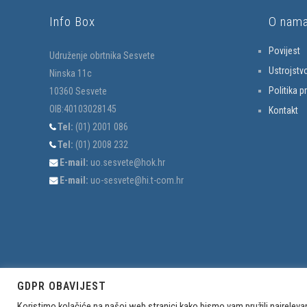
Info Box
O nam
Povijest
Udruženje obrtnika Sesvete
Ustrojstv
Ninska 11c
Politika p
10360 Sesvete
OIB:40103028145
Kontakt
Tel:
(01) 2001 086
Tel:
(01) 2008 232
E-mail:
uo.sesvete@hok.hr
E-mail:
uo-sesvete@hi.t-com.hr
GDPR OBAVIJEST
Koristimo kolačiće na našoj web stranici kako bismo vam pružili najreleva