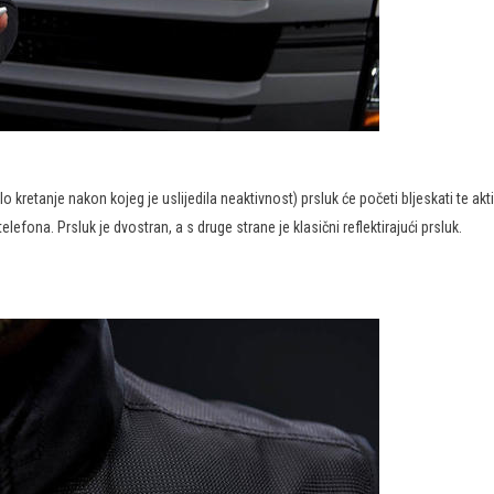
lo kretanje nakon kojeg je uslijedila neaktivnost) prsluk će početi bljeskati te ak
fona. Prsluk je dvostran, a s druge strane je klasični reflektirajući prsluk.