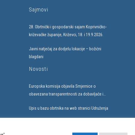
Sajmovi
28. Obrtnički i gospodarski sajam Koprivničko-
križevačke županije, Križevci, 18. i 19.9.2026.
Javni natječaj za dodjelu lokacije – božićni
blagdani
Novosti
Europska komisija objavila Smjernice o
obavezana transparentnosti za dobavljače i
subjekte koji uvode umjetnu inteligenciju
Upis u bazu obrtnika na web stranici Udruženja
ve"