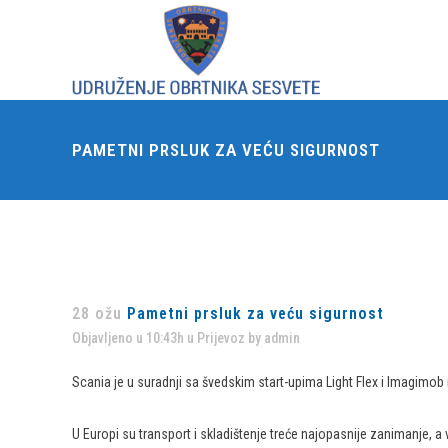
PAMETNI PRSLUK ZA VEĆU SIGURNOST
28 ožu
Pametni prsluk za veću sigurnost
Objavljeno u 10:43h
u
Prijevoz
by
admin
Scania je u suradnji sa švedskim start-upima Light Flex i Imagimob 
U Europi su transport i skladištenje treće najopasnije zanimanje, a