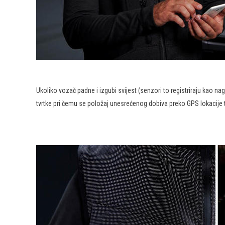
Ukoliko vozač padne i izgubi svijest (senzori to registriraju kao nag
tvrtke pri čemu se položaj unesrećenog dobiva preko GPS lokacije tele