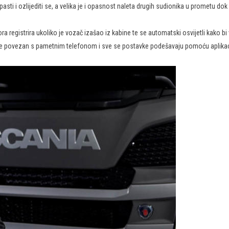
 pasti i ozlijediti se, a velika je i opasnost naleta drugih sudionika u prometu d
ra registrira ukoliko je vozač izašao iz kabine te se automatski osvijetli kako bi
veze povezan s pametnim telefonom i sve se postavke podešavaju pomoću aplikac