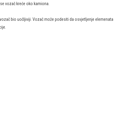
ok se vozač kreće oko kamiona.
 vozač bio uočljiviji. Vozač može podesiti da osvjetljenje elemenata
ije.