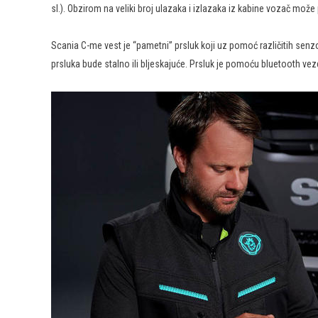
sl.). Obzirom na veliki broj ulazaka i izlazaka iz kabine vozač može
Scania C-me vest je “pametni” prsluk koji uz pomoć različitih senzo
prsluka bude stalno ili bljeskajuće. Prsluk je pomoću bluetooth 