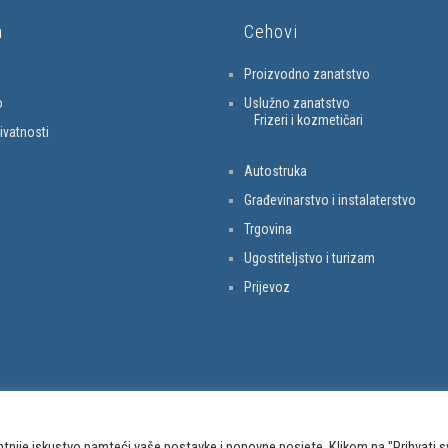
a
Cehovi
Proizvodno zanatstvo
o
Uslužno zanatstvo
Frizeri i kozmetičari
rivatnosti
Autostruka
Građevinarstvo i instalaterstvo
Trgovina
Ugostiteljstvo i turizam
Prijevoz
ntnije iskustvo pamteći vaše postavke i ponovne posjete. Klikom na "Prihvati s