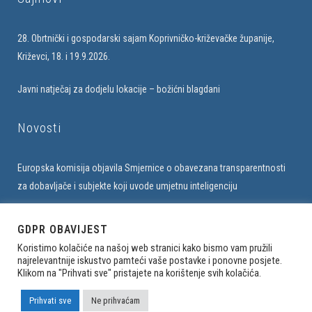
28. Obrtnički i gospodarski sajam Koprivničko-križevačke županije,
Križevci, 18. i 19.9.2026.
Javni natječaj za dodjelu lokacije – božićni blagdani
Novosti
Europska komisija objavila Smjernice o obavezana transparentnosti
za dobavljače i subjekte koji uvode umjetnu inteligenciju
Upis u bazu obrtnika na web stranici Udruženja
GDPR OBAVIJEST
Koristimo kolačiće na našoj web stranici kako bismo vam pružili
najrelevantnije iskustvo pamteći vaše postavke i ponovne posjete.
Klikom na "Prihvati sve" pristajete na korištenje svih kolačića.
Sva prava pridržana. Udruženje obrtnika Sesvete © 2023
Izrada weba
Prihvati sve
Ne prihvaćam