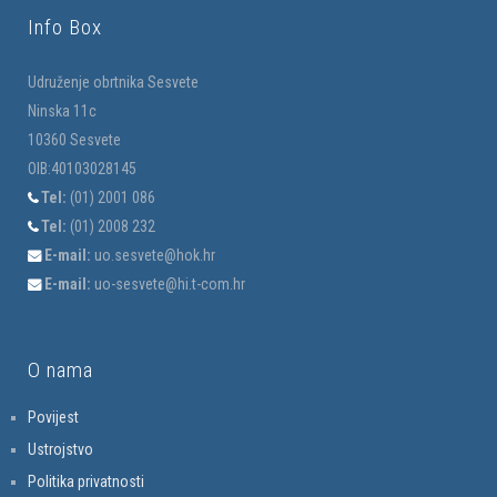
Info Box
Udruženje obrtnika Sesvete
Ninska 11c
10360 Sesvete
OIB:40103028145
Tel:
(01) 2001 086
Tel:
(01) 2008 232
E-mail:
uo.sesvete@hok.hr
E-mail:
uo-sesvete@hi.t-com.hr
O nama
Povijest
Ustrojstvo
Politika privatnosti