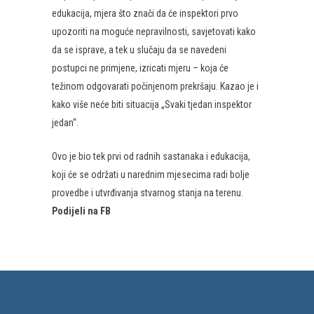
edukacija, mjera što znači da će inspektori prvo
upozoriti na moguće nepravilnosti, savjetovati kako
da se isprave, a tek u slučaju da se navedeni
postupci ne primjene, izricati mjeru – koja će
težinom odgovarati počinjenom prekršaju. Kazao je i
kako više neće biti situacija „Svaki tjedan inspektor
jedan“.
Ovo je bio tek prvi od radnih sastanaka i edukacija,
koji će se održati u narednim mjesecima radi bolje
provedbe i utvrđivanja stvarnog stanja na terenu.
Podijeli na FB