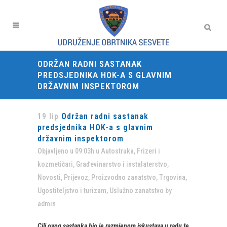
ODRŽAN RADNI SASTANAK
PREDSJEDNIKA HOK-A S GLAVNIM
DRŽAVNIM INSPEKTOROM
19 lip
Održan radni sastanak
predsjednika HOK-a s glavnim
državnim inspektorom
Objavljeno u 09:03h
u
Autostruka
,
Frizeri i
kozmetičari
,
Građevinarstvo i instalaterstvo
,
Novosti
,
Prijevoz
,
Proizvodno zanatstvo
,
Trgovina
,
Ugostiteljstvo i turizam
,
Uslužno zanatstvo
by
admin
Cilj ovog sastanka bio je razmjenom iskustava u radu te