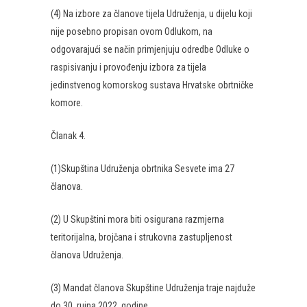
(4) Na izbore za članove tijela Udruženja, u dijelu koji
nije posebno propisan ovom Odlukom, na
odgovarajući se način primjenjuju odredbe Odluke o
raspisivanju i provođenju izbora za tijela
jedinstvenog komorskog sustava Hrvatske obrtničke
komore.
Članak 4.
(1)Skupština Udruženja obrtnika Sesvete ima 27
članova.
(2) U Skupštini mora biti osigurana razmjerna
teritorijalna, brojčana i strukovna zastupljenost
članova Udruženja.
(3) Mandat članova Skupštine Udruženja traje najduže
do 30. rujna 2022. godine.