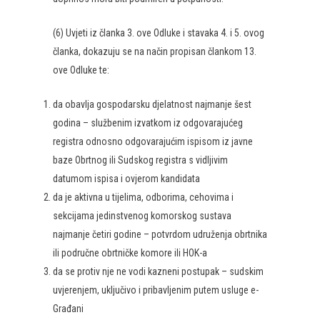
(6) Uvjeti iz članka 3. ove Odluke i stavaka 4. i 5. ovog
članka, dokazuju se na način propisan člankom 13.
ove Odluke te:
da obavlja gospodarsku djelatnost najmanje šest
godina – službenim izvatkom iz odgovarajućeg
registra odnosno odgovarajućim ispisom iz javne
baze Obrtnog ili Sudskog registra s vidljivim
datumom ispisa i ovjerom kandidata
da je aktivna u tijelima, odborima, cehovima i
sekcijama jedinstvenog komorskog sustava
najmanje četiri godine – potvrdom udruženja obrtnika
ili područne obrtničke komore ili HOK-a
da se protiv nje ne vodi kazneni postupak – sudskim
uvjerenjem, uključivo i pribavljenim putem usluge e-
Građani