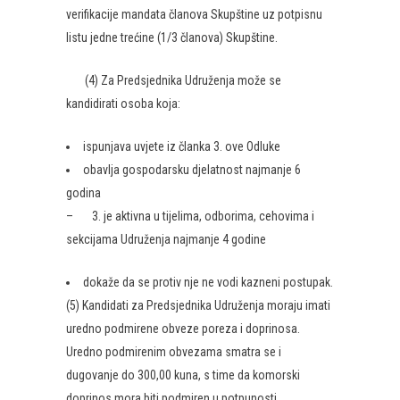
verifikacije mandata članova Skupštine uz potpisnu
listu jedne trećine (1/3 članova) Skupštine.
(4) Za Predsjednika Udruženja može se
kandidirati osoba koja:
ispunjava uvjete iz članka 3. ove Odluke
obavlja gospodarsku djelatnost najmanje 6
godina
– 3. je aktivna u tijelima, odborima, cehovima i
sekcijama Udruženja najmanje 4 godine
dokaže da se protiv nje ne vodi kazneni postupak.
(5) Kandidati za Predsjednika Udruženja moraju imati
uredno podmirene obveze poreza i doprinosa.
Uredno podmirenim obvezama smatra se i
dugovanje do 300,00 kuna, s time da komorski
doprinos mora biti podmiren u potpunosti.