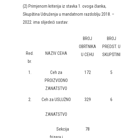
(2) Primjenom kriterija iz stavka 1. ovoga članka,
Skupština Udruženja u mandatnom razdoblju 2018. –
2022. ima slijedeći sastav:
BROJ
BROJ
OBRTNIKA
PREDST. U
Red.
NAZIV CEHA
U CEHU
SKUPŠTINI
br.
1.
Ceh za
172
5
PROIZVODNO
ZANATSTVO
2.
Ceh za USLUŽNO
329
6
ZANATSTVO
Sekcija
78
frizera i