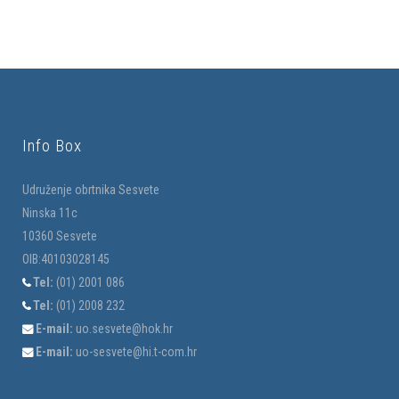
Info Box
Udruženje obrtnika Sesvete
Ninska 11c
10360 Sesvete
OIB:40103028145
Tel:
(01) 2001 086
Tel:
(01) 2008 232
E-mail:
uo.sesvete@hok.hr
E-mail:
uo-sesvete@hi.t-com.hr