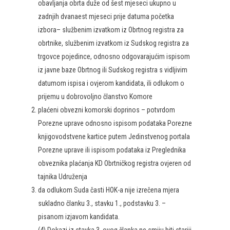
obavljanja obrta duže od šest mjeseci ukupno u
zadnjih dvanaest mjeseci prije datuma početka
izbora– službenim izvatkom iz Obrtnog registra za
obrtnike, službenim izvatkom iz Sudskog registra za
trgovce pojedince, odnosno odgovarajućim ispisom
iz javne baze Obrtnog ili Sudskog registra s vidljivim
datumom ispisa i ovjerom kandidata, ili odlukom o
prijemu u dobrovoljno članstvo Komore
plaćeni obvezni komorski doprinos – potvrdom
Porezne uprave odnosno ispisom podataka Porezne
knjigovodstvene kartice putem Jedinstvenog portala
Porezne uprave ili ispisom podataka iz Preglednika
obveznika plaćanja KD Obrtničkog registra ovjeren od
tajnika Udruženja
da odlukom Suda časti HOK-a nije izrečena mjera
sukladno članku 3., stavku 1., podstavku 3. –
pisanom izjavom kandidata.