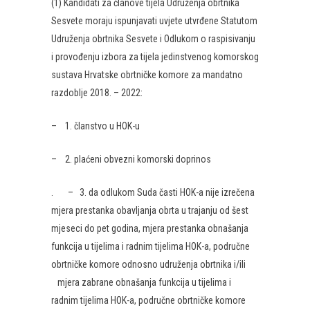
(1) Kandidati za članove tijela Udruženja obrtnika
Sesvete moraju ispunjavati uvjete utvrđene Statutom
Udruženja obrtnika Sesvete i Odlukom o raspisivanju
i provođenju izbora za tijela jedinstvenog komorskog
sustava Hrvatske obrtničke komore za mandatno
razdoblje 2018. – 2022:
– 1. članstvo u HOK-u
– 2. plaćeni obvezni komorski doprinos
. – 3. da odlukom Suda časti HOK-a nije izrečena
mjera prestanka obavljanja obrta u trajanju od šest
mjeseci do pet godina, mjera prestanka obnašanja
funkcija u tijelima i radnim tijelima HOK-a, područne
obrtničke komore odnosno udruženja obrtnika i/ili
mjera zabrane obnašanja funkcija u tijelima i
radnim tijelima HOK-a, područne obrtničke komore