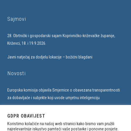
Sajmovi
28. Obrtnički i gospodarski sajam Koprivničko-križevačke županije,
Križevci, 18. i 19.9.2026.
Javni natječaj za dodjelu lokacije – božićni blagdani
Novosti
Europska komisija objavila Smjernice o obavezana transparentnosti
za dobavljače i subjekte koji uvode umjetnu inteligenciju
Upis u bazu obrtnika na web stranici Udruženja
GDPR OBAVIJEST
Koristimo kolačiće na našoj web stranici kako bismo vam pružili
najrelevantnije iskustvo pamteći vaše postavke i ponovne posjete.