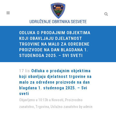
ODLUKA O PRODAJNIM OBJEKTIMA
KOJI OBAVLJAJU DJELATNOST
TRGOVINE NA MALO ZA ODREĐENE
PROIZVODE NA DAN BLAGDANA 1.
STUDENOGA 2025. – SVI SVETI
17 lis
Odluka o prodajnim objektima
koji obavljaju djelatnost trgovine na
malo za određene proizvode na dan
blagdana 1. studenoga 2025. – Svi
sveti
Objavljeno u 10:13h
u
Novosti
,
Proizvodno
zanatstvo
,
Trgovina
,
Uslužno zanatstvo
by
admin