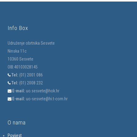
Info Box
Udruženje obrtnika Sesvete
Ninska 11c
10360 Sesvete
OIB:40103028145
Tel:
(01) 2001 086
Tel:
(01) 2008 232
E-mail:
uo.sesvete@hok.hr
E-mail:
uo-sesvete@hi.t-com.hr
O nama
Povijest