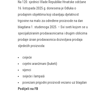
Na 120. sjednici Vlade Republike Hrvatske održane
16. listopada 2025.g. donesena je Odluka o
prodajnim objektima koji obavljaju djelatnost
trgovine na malo za određene proizvode na dan
blagdana 1. studenoga 2025. – Svi sveti kojom se u
specijaliziranim prodavaonicama i drugim oblicima
prodaje izvan prodavaonica dozvoljava prodaja
sljedećih proizvoda:
cvijeće
cvjetni aranžmani (buketi)
vijenci
svijeće i lampaši
povezani prigodni proizvodi vezano uz blagdan
Podijeli na FB