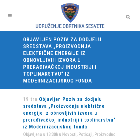
OBJAVLJEN POZIV ZA DODJELU
SREDSTAVA „PROIZVODNJA
ELEKTRIČNE ENERGIJE IZ
OBNOVLJIVIH IZVORA U
PRERAĐIVAČKOJ INDUSTRIJI I
TOPLINARSTVU“ IZ
MODERNIZACIJSKOG FONDA
19 tra
Objavljen Poziv za dodjelu
sredstava „Proizvodnja električne
energije iz obnovljivih izvora u
prerađivačkoj industriji i toplinarstvu“
iz Modernizacijskog fonda
Objavljeno u 13:30h
u
Novosti
,
Poticaji
,
Proizvodno