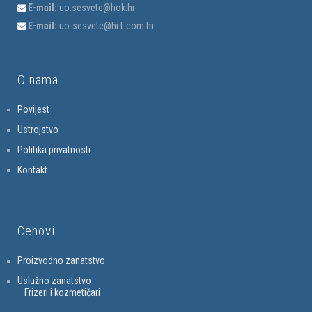
E-mail:
uo.sesvete@hok.hr
E-mail:
uo-sesvete@hi.t-com.hr
O nama
Povijest
Ustrojstvo
Politika privatnosti
Kontakt
Cehovi
Proizvodno zanatstvo
Uslužno zanatstvo
Frizeri i kozmetičari