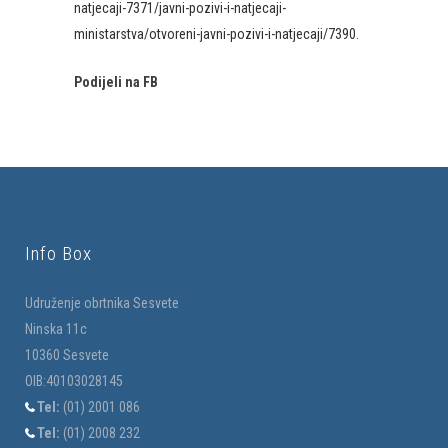
natjecaji-7371/javni-pozivi-i-natjecaji-
ministarstva/otvoreni-javni-pozivi-i-natjecaji/7390
.
Podijeli na FB
Info Box
Udruženje obrtnika Sesvete
Ninska 11c
10360 Sesvete
OIB:40103028145
Tel:
(01) 2001 086
Tel:
(01) 2008 232