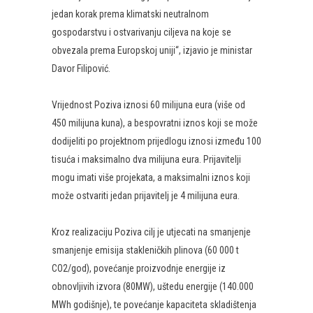
jedan korak prema klimatski neutralnom
gospodarstvu i ostvarivanju ciljeva na koje se
obvezala prema Europskoj uniji“, izjavio je ministar
Davor Filipović.
Vrijednost Poziva iznosi 60 milijuna eura (više od
450 milijuna kuna), a bespovratni iznos koji se može
dodijeliti po projektnom prijedlogu iznosi između 100
tisuća i maksimalno dva milijuna eura. Prijavitelji
mogu imati više projekata, a maksimalni iznos koji
može ostvariti jedan prijavitelj je 4 milijuna eura.
Kroz realizaciju Poziva cilj je utjecati na smanjenje
smanjenje emisija stakleničkih plinova (60 000 t
CO2/god), povećanje proizvodnje energije iz
obnovljivih izvora (80MW), uštedu energije (140.000
MWh godišnje), te povećanje kapaciteta skladištenja