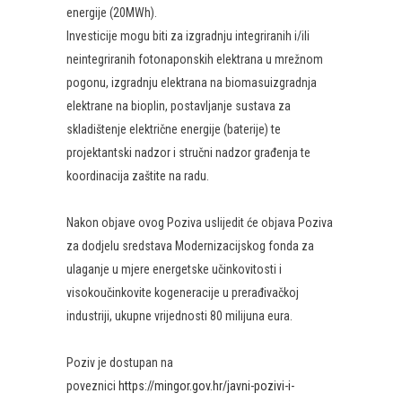
energije (20MWh).
Investicije mogu biti za izgradnju integriranih i/ili
neintegriranih fotonaponskih elektrana u mrežnom
pogonu, izgradnju elektrana na biomasuizgradnja
elektrane na bioplin, postavljanje sustava za
skladištenje električne energije (baterije) te
projektantski nadzor i stručni nadzor građenja te
koordinacija zaštite na radu.
Nakon objave ovog Poziva uslijedit će objava Poziva
za dodjelu sredstava Modernizacijskog fonda za
ulaganje u mjere energetske učinkovitosti i
visokoučinkovite kogeneracije u prerađivačkoj
industriji, ukupne vrijednosti 80 milijuna eura.
Poziv je dostupan na
poveznici
https://mingor.gov.hr/javni-pozivi-i-