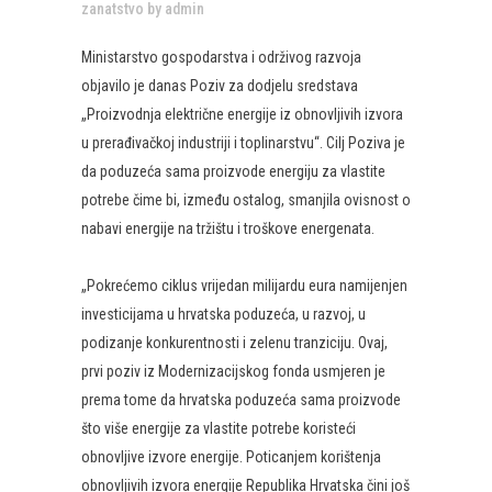
zanatstvo
by
admin
Ministarstvo gospodarstva i održivog razvoja
objavilo je danas Poziv za dodjelu sredstava
„Proizvodnja električne energije iz obnovljivih izvora
u prerađivačkoj industriji i toplinarstvu“. Cilj Poziva je
da poduzeća sama proizvode energiju za vlastite
potrebe čime bi, između ostalog, smanjila ovisnost o
nabavi energije na tržištu i troškove energenata.
„Pokrećemo ciklus vrijedan milijardu eura namijenjen
investicijama u hrvatska poduzeća, u razvoj, u
podizanje konkurentnosti i zelenu tranziciju. Ovaj,
prvi poziv iz Modernizacijskog fonda usmjeren je
prema tome da hrvatska poduzeća sama proizvode
što više energije za vlastite potrebe koristeći
obnovljive izvore energije. Poticanjem korištenja
obnovljivih izvora energije Republika Hrvatska čini još