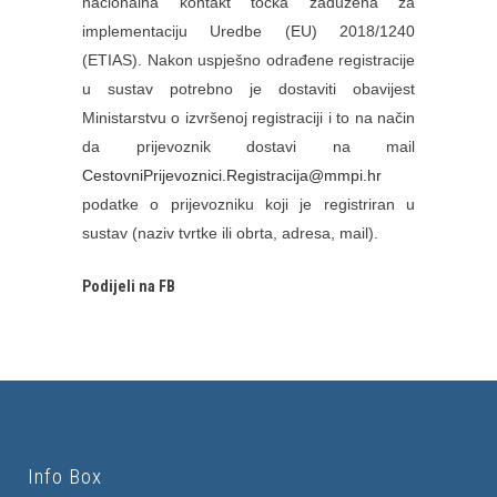
nacionalna kontakt točka zadužena za
implementaciju Uredbe (EU) 2018/1240
(ETIAS). Nakon uspješno odrađene registracije
u sustav potrebno je dostaviti obavijest
Ministarstvu o izvršenoj registraciji i to na način
da prijevoznik dostavi na mail
CestovniPrijevoznici.Registracija@mmpi.hr
podatke o prijevozniku koji je registriran u
sustav (naziv tvrtke ili obrta, adresa, mail).
Podijeli na FB
Info Box