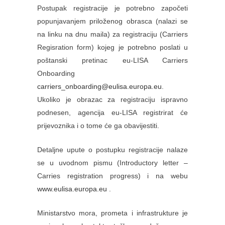
Postupak registracije je potrebno započeti
popunjavanjem priloženog obrasca (nalazi se
na linku na dnu maila) za registraciju (Carriers
Regisration form) kojeg je potrebno poslati u
poštanski pretinac eu-LISA Carriers
Onboarding
carriers_onboarding@eulisa.europa.eu
.
Ukoliko je obrazac za registraciju ispravno
podnesen, agencija eu-LISA registrirat će
prijevoznika i o tome će ga obavijestiti.
Detaljne upute o postupku registracije nalaze
se u uvodnom pismu (Introductory letter –
Carries registration progress) i na webu
www.eulisa.europa.eu
.
Ministarstvo mora, prometa i infrastrukture je