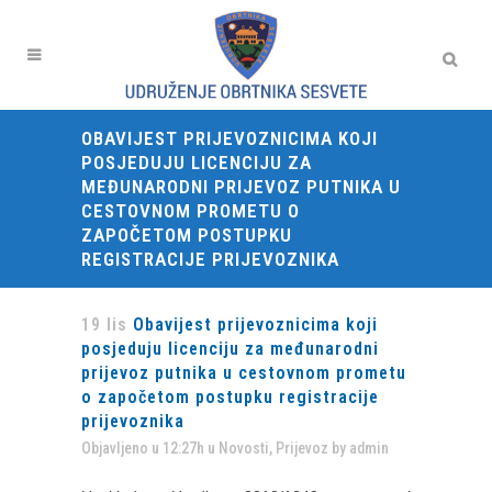
OBAVIJEST PRIJEVOZNICIMA KOJI
POSJEDUJU LICENCIJU ZA
MEĐUNARODNI PRIJEVOZ PUTNIKA U
CESTOVNOM PROMETU O
ZAPOČETOM POSTUPKU
REGISTRACIJE PRIJEVOZNIKA
19 lis
Obavijest prijevoznicima koji
posjeduju licenciju za međunarodni
prijevoz putnika u cestovnom prometu
o započetom postupku registracije
prijevoznika
Objavljeno u 12:27h
u
Novosti
,
Prijevoz
by
admin