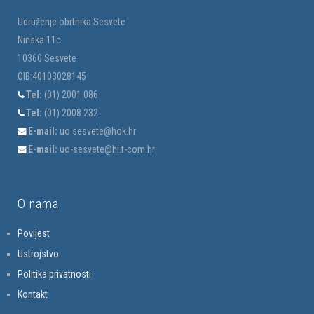
Udruženje obrtnika Sesvete
Ninska 11c
10360 Sesvete
OIB:40103028145
Tel:
(01) 2001 086
Tel:
(01) 2008 232
E-mail:
uo.sesvete@hok.hr
E-mail:
uo-sesvete@hi.t-com.hr
O nama
Povijest
Ustrojstvo
Politika privatnosti
Kontakt