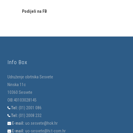
Podijeli na FB
Info Box
Udruženje obrtnika Sesvete
Ninska 11c
10360 Sesvete
OIB:40103028145
Tel:
(01) 2001 086
Tel:
(01) 2008 232
E-mail:
uo.sesvete@hok.hr
E-mail:
uo-sesvete@hi.t-com.hr