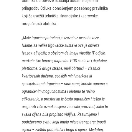
obrtnika od obveze isticanja dodatne cijene ili
prilagodbu Odluke donošenjem posebnog pravilnika
koji će uvažiti tehničke, financijske i kadrovske
mogućnosti obrtnika.
„Male trgovine potrebno je izuzeti iz ove obaveze.
Naime, za velike trgovačke sustave ova je obveza
izazov, ali rješiv, s obzirom da imaju vlastite IT odjele,
marketinške timove, napredne POS sustave i digitalne
platforme. S druge strane, mali obrtnici – vlasnici
kvartovskih dućana, seoskih mini marketa ili
specijaliziranih trgovina – rade sami, koriste opremu s
ograničenim mogućnostima i alatima te ručno
etiketiranje, a prostor im je često ograničen i teško je
osigurati više oznaka cijena za svaki proizvod, kako bi
svaka cijena bila propisno vidljiva
.
Razumijemo i
podržavamo svrhu koju imaju mjere transparentnosti
cijena – zaštitu potrošača i brigu o njima. Međutim,