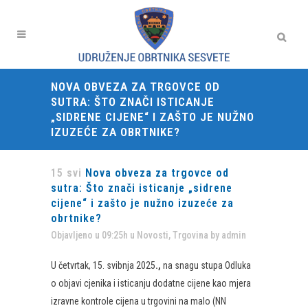
NOVA OBVEZA ZA TRGOVCE OD
SUTRA: ŠTO ZNAČI ISTICANJE
„SIDRENE CIJENE“ I ZAŠTO JE NUŽNO
IZUZEĆE ZA OBRTNIKE?
15 svi
Nova obveza za trgovce od
sutra: Što znači isticanje „sidrene
cijene“ i zašto je nužno izuzeće za
obrtnike?
Objavljeno u 09:25h
u
Novosti
,
Trgovina
by
admin
U četvrtak, 15. svibnja 2025
.,
na snagu stupa Odluka
o objavi cjenika i isticanju dodatne cijene kao mjera
izravne kontrole cijena u trgovini na malo (NN