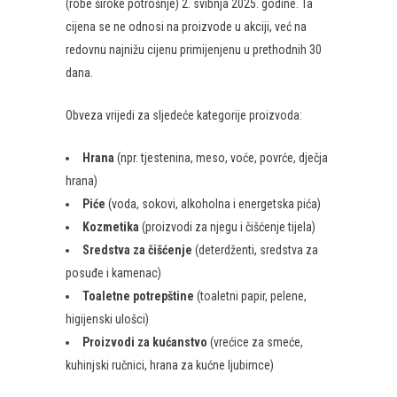
(robe široke potrošnje) 2. svibnja 2025. godine. Ta
cijena se ne odnosi na proizvode u akciji, već na
redovnu najnižu cijenu primijenjenu u prethodnih 30
dana.
Obveza vrijedi za sljedeće kategorije proizvoda:
Hrana
(npr. tjestenina, meso, voće, povrće, dječja
hrana)
Piće
(voda, sokovi, alkoholna i energetska pića)
Kozmetika
(proizvodi za njegu i čišćenje tijela)
Sredstva za čišćenje
(deterdženti, sredstva za
posuđe i kamenac)
Toaletne potrepštine
(toaletni papir, pelene,
higijenski ulošci)
Proizvodi za kućanstvo
(vrećice za smeće,
kuhinjski ručnici, hrana za kućne ljubimce)