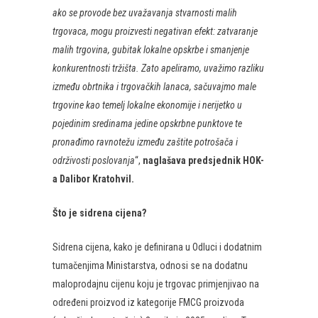
ako se provode bez uvažavanja stvarnosti malih
trgovaca, mogu proizvesti negativan efekt: zatvaranje
malih trgovina, gubitak lokalne opskrbe i smanjenje
konkurentnosti tržišta. Zato apeliramo, uvažimo razliku
između obrtnika i trgovačkih lanaca, sačuvajmo male
trgovine kao temelj lokalne ekonomije i nerijetko u
pojedinim sredinama jedine opskrbne punktove te
pronađimo ravnotežu između zaštite potrošača i
održivosti poslovanja
“,
naglašava predsjednik HOK-
a Dalibor Kratohvil.
Što je sidrena cijena?
Sidrena cijena, kako je definirana u Odluci i dodatnim
tumačenjima Ministarstva, odnosi se na dodatnu
maloprodajnu cijenu koju je trgovac primjenjivao na
određeni proizvod iz kategorije FMCG proizvoda