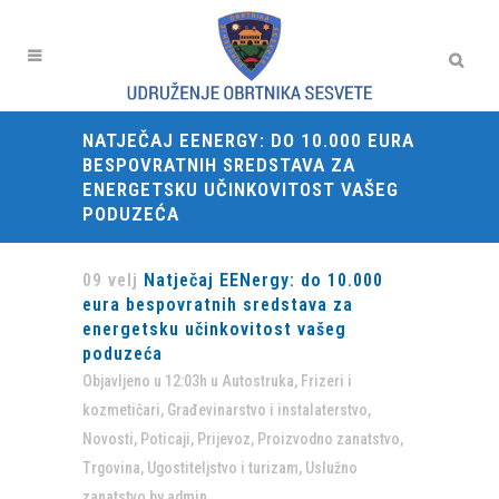
NATJEČAJ EENERGY: DO 10.000 EURA
BESPOVRATNIH SREDSTAVA ZA
ENERGETSKU UČINKOVITOST VAŠEG
PODUZEĆA
09 velj
Natječaj EENergy: do 10.000
eura bespovratnih sredstava za
energetsku učinkovitost vašeg
poduzeća
Objavljeno u 12:03h
u
Autostruka
,
Frizeri i
kozmetičari
,
Građevinarstvo i instalaterstvo
,
Novosti
,
Poticaji
,
Prijevoz
,
Proizvodno zanatstvo
,
Trgovina
,
Ugostiteljstvo i turizam
,
Uslužno
zanatstvo
by
admin