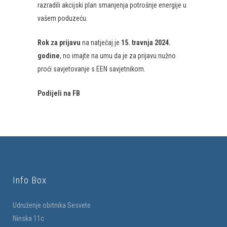
razradili akcijski plan smanjenja potrošnje energije u
vašem poduzeću.
Rok za prijavu
na natječaj je
15. travnja 2024.
godine
, no imajte na umu da je za prijavu nužno
proći savjetovanje s EEN savjetnikom.
Podijeli na FB
Info Box
Udruženje obrtnika Sesvete
Ninska 11c