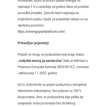
refundirani, nužno je postići uštedu energije od
najmanje 5 % u razdoblju od godine dana od početka
provedbe projekta. Cjeloviti tekst natječaja na
engleskom jeziku i Upute za prijavitelje nalaze se na
sljedećoj poveznici:
https://eenergy.grantplatform.com/
Prihvatljivi prijavitelji
Prijaviti se mogu svi poduzetnici koji imaju status
„
subjekta malog gospodarstva
“ kako je definiran u
Preporuci Europske komisije 2003/361/EZ, osnovani
i aktivni prije 1.1.2023. godine.
Uz to, dobrodošle su prijave poduzeća u energetski
intenzivnim industrijama. Ove potpore su 100 %
bespovratne, čime se poduzećima daje prilika da
unaprijede svoje poslovanje bez dodatnog