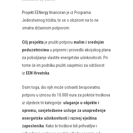
Projekt EENergy
financiran je iz Programa
Jedinstvenog tržišta, te se s obzirom na to ne
smatra državnom potporom.
Cilj projekta
je pružiti potporu
malim i srednjim
poduzetnicima
u pripremi i provedbi akcijskog plana
za poboljšanje vlastite energetske učinkovitosti. Pri
tome će im podršku pružiti savjetnici za održivost
iz
EEN Hrvatska
.
Osim toga, dio njih može ostvariti bespovratnu
potporu u iznosu do 10.000 eura za pokriće troškova
iz sljedeće tri kategorije:
ulaganje u objekte i
opremu, savjetodavne usluge za unapređenje
energetske učinkovitosti i razvoj vještina
zaposlenika
. Kako bi troškovi bili prihvatljivi i