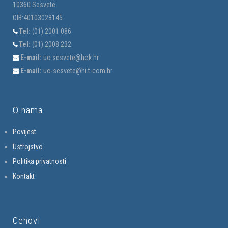
10360 Sesvete
OIB:40103028145
Tel:
(01) 2001 086
Tel:
(01) 2008 232
E-mail:
uo.sesvete@hok.hr
E-mail:
uo-sesvete@hi.t-com.hr
O nama
Povijest
Ustrojstvo
Politika privatnosti
Kontakt
Cehovi