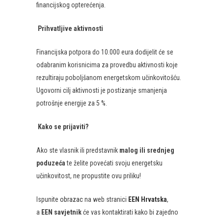
financijskog opterećenja.
Prihvatljive aktivnosti
Financijska potpora do 10.000 eura dodijelit će se
odabranim korisnicima za provedbu aktivnosti koje
rezultiraju poboljšanom energetskom učinkovitošću.
Ugovorni cilj aktivnosti je postizanje smanjenja
potrošnje energije za 5 %.
Kako se prijaviti?
Ako ste vlasnik ili predstavnik
malog ili srednjeg
poduzeća
te želite povećati svoju energetsku
učinkovitost, ne propustite ovu priliku!
Ispunite
obrazac
na web stranici
EEN Hrvatska
,
a
EEN savjetnik
će vas kontaktirati kako bi zajedno