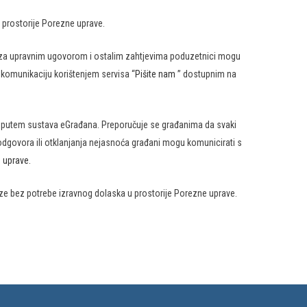
 prostorije Porezne uprave.
va za upravnim ugovorom i ostalim zahtjevima poduzetnici mogu
 komunikaciju korištenjem servisa “
Pišite nam
” dostupnim na
 putem sustava eGrađana. Preporučuje se građanima da svaki
odgovora ili otklanjanja nejasnoća građani mogu komunicirati s
 uprave.
e bez potrebe izravnog dolaska u prostorije Porezne uprave.​​