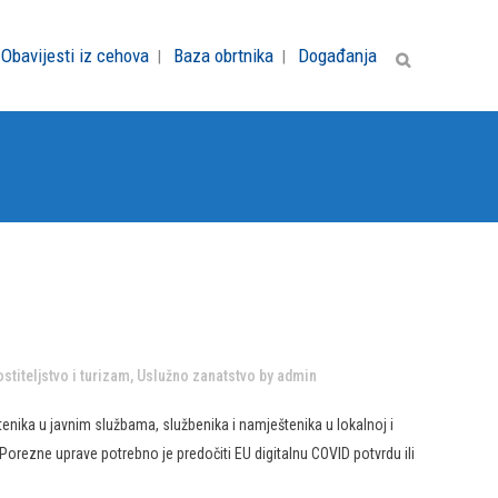
Obavijesti iz cehova
Baza obrtnika
Događanja
stiteljstvo i turizam
,
Uslužno zanatstvo
by
admin
nika u javnim službama, službenika i namještenika u lokalnoj i
Porezne uprave potrebno je predočiti EU digitalnu COVID potvrdu ili