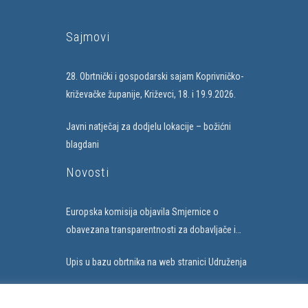
Sajmovi
28. Obrtnički i gospodarski sajam Koprivničko-
križevačke županije, Križevci, 18. i 19.9.2026.
Javni natječaj za dodjelu lokacije – božićni
blagdani
Novosti
Europska komisija objavila Smjernice o
obavezana transparentnosti za dobavljače i
subjekte koji uvode umjetnu inteligenciju
Upis u bazu obrtnika na web stranici Udruženja