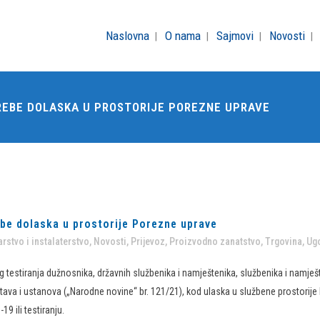
Naslovna
O nama
Sajmovi
Novosti
EBE DOLASKA U PROSTORIJE POREZNE UPRAVE
be dolaska u prostorije Porezne uprave
rstvo i instalaterstvo
,
Novosti
,
Prijevoz
,
Proizvodno zanatstvo
,
Trgovina
,
Ugo
estiranja dužnosnika, državnih službenika i namještenika, službenika i namješte
ava i ustanova („Narodne novine“ br. 121/21), kod ulaska u službene prostorije 
9 ili testiranju.