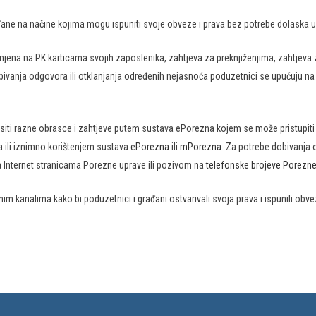
đane na načine kojima mogu ispuniti svoje obveze i prava bez potrebe dolaska u
omjena na PK karticama svojih zaposlenika, zahtjeva za preknjiženjima, zahtje
bivanja odgovora ili otklanjanja određenih nejasnoća poduzetnici se upućuju na
ti razne obrasce i zahtjeve putem sustava ePorezna kojem se može pristupiti
 ili iznimno korištenjem sustava
ePorezna
ili
mPorezna​
. Za potrebe dobivanja 
 Internet stranicama Porezne uprave ili pozivom na
telefonske brojeve Porezne
kanalima kako bi poduzetnici i građani ostvarivali svoja prava i ispunili obvez