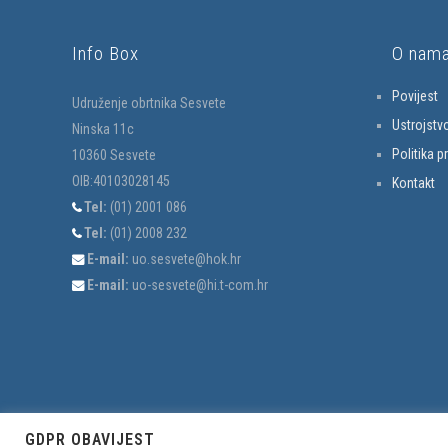
Info Box
O nam
Povijest
Udruženje obrtnika Sesvete
Ustrojstv
Ninska 11c
Politika p
10360 Sesvete
OIB:40103028145
Kontakt
Tel:
(01) 2001 086
Tel:
(01) 2008 232
E-mail:
uo.sesvete@hok.hr
E-mail:
uo-sesvete@hi.t-com.hr
GDPR OBAVIJEST