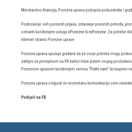
Ministarstvo financija, Porezna uprava podsjeća poduzetnike i gra
Podnošenje svih poreznih prijava, izdavanje poreznih potvrda, pr
ostvariti korištenjem usluga
ePorezne
ili
mPorezne
. Za potrebe do
Internet stranici Porezne uprave.
Porezna uprava upućuje građane da za svoje potrebe mogu podnosi
zahtjev za promjenom na PK kartici traže putem svojeg poslodavca
Poreznom upravom korištenjem servisa
“Pišite nam”
dostupnim na
Porezna uprava osigurat će nesmetanu komunikaciju svim navedenim 
Podijeli na FB