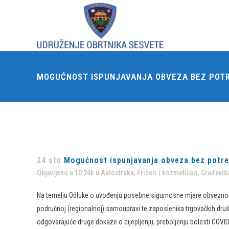
MOGUĆNOST ISPUNJAVANJA OBVEZA BEZ POTR
24 stu
Mogućnost ispunjavanja obveza bez potre
Objavljeno u 10:24h
u
Autostruka
,
Frizeri i kozmetičari
,
Građevina
​Na temelju Odluke o uvođenju posebne sigurnosne mjere obveznog t
područnoj (regionalnoj) samoupravi te zaposlenika trgovačkih društ
odgovarajuće druge dokaze o cijepljenju, preboljenju bolesti COVID-1