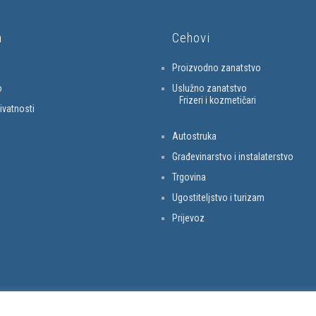
a
Cehovi
Proizvodno zanatstvo
o
Uslužno zanatstvo
Frizeri i kozmetičari
rivatnosti
Autostruka
Građevinarstvo i instalaterstvo
Trgovina
Ugostiteljstvo i turizam
Prijevoz