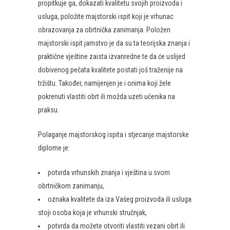
propitkuje ga, dokazati kvalitetu svojih proizvoda i
usluga, položite majstorski ispit koji je vrhunac
obrazovanja za obrtnička zanimanja. Položen
majstorski ispit jamstvo je da su ta teorijska znanja i
praktične vještine zaista izvanredne te da će uslijed
dobivenog pečata kvalitete postati još traženije na
tržištu. Također, namijenjen je i onima koji žele
pokrenuti vlastiti obrt ili možda uzeti učenika na
praksu.
Polaganje majstorskog ispita i stjecanje majstorske
diplome je:
potvrda vrhunskih znanja i vještina u svom
obrtničkom zanimanju,
oznaka kvalitete da iza Vašeg proizvoda ili usluga
stoji osoba koja je vrhunski stručnjak,
potvrda da možete otvoriti vlastiti vezani obrt ili