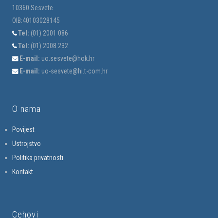
10360 Sesvete
OIB:40103028145
Tel:
(01) 2001 086
Tel:
(01) 2008 232
E-mail:
uo.sesvete@hok.hr
E-mail:
uo-sesvete@hi.t-com.hr
O nama
Povijest
Ustrojstvo
Politika privatnosti
Kontakt
Cehovi