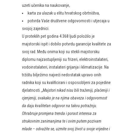
uzeti učenika na naukovanje,
karta za ulazak u elitu hrvatskog obrtništva,
potvrda Vaše društvene odgovornosti i utjecaja u
svojoj zajednici.
U proteklih pet godina 4.368 ljudi položilo je
majstorski ispit i dobilo potvrdu garancije kvalitete za
svoj rad. Među onima koji su stekli majstorsku
diplomu najzastupljeniji su frizeri, elektroinstalateri,
vodoinstalateri, instalateri grijanja i klimatizacije. Na
tržištu bilježimo najveći nedostatak upravo onih
radnika koji su kvalificirani i osposobljeni za pojedine
djelatnosti.
„Majstori nikad nisu bili traženiji, plaćeniji i
cjenjeniji, svakako je na njima obaveza i odgovornost
da daju kvalitetan odgovor na takvu potražnju.
Ohrabruje promjena trenda i porast interesa za
strukovnim zanimanjima te i ovim putem pozivam
mlade – odvažite se, uzmite svoj život u svoje vrijedne i