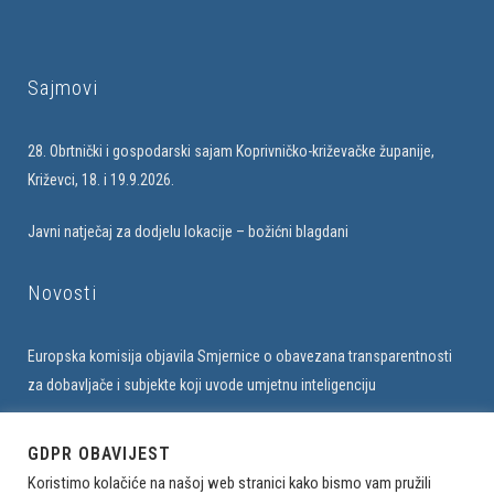
Sajmovi
28. Obrtnički i gospodarski sajam Koprivničko-križevačke županije,
Križevci, 18. i 19.9.2026.
Javni natječaj za dodjelu lokacije – božićni blagdani
Novosti
Europska komisija objavila Smjernice o obavezana transparentnosti
za dobavljače i subjekte koji uvode umjetnu inteligenciju
Upis u bazu obrtnika na web stranici Udruženja
GDPR OBAVIJEST
Koristimo kolačiće na našoj web stranici kako bismo vam pružili