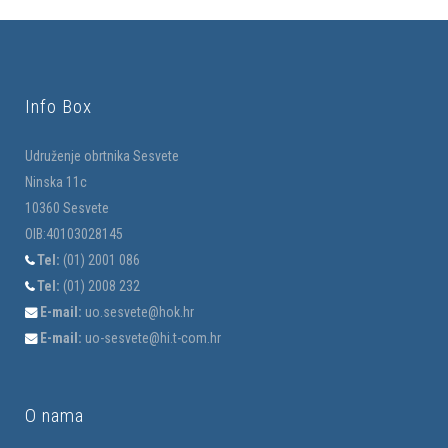
Info Box
Udruženje obrtnika Sesvete
Ninska 11c
10360 Sesvete
OIB:40103028145
Tel:
(01) 2001 086
Tel:
(01) 2008 232
E-mail:
uo.sesvete@hok.hr
E-mail:
uo-sesvete@hi.t-com.hr
O nama