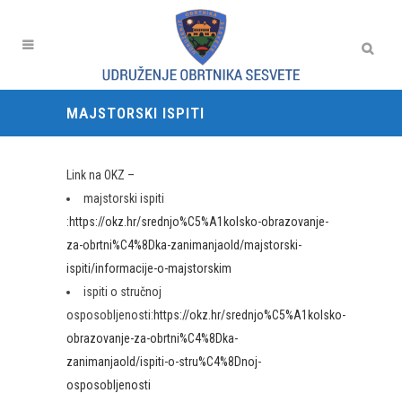
MAJSTORSKI ISPITI
Link na OKZ –
majstorski ispiti
:
https://okz.hr/srednjo%C5%A1kolsko-obrazovanje-
za-obrtni%C4%8Dka-zanimanjaold/majstorski-
ispiti/informacije-o-majstorskim
ispiti o stručnoj
osposobljenosti:
https://okz.hr/srednjo%C5%A1kolsko-
obrazovanje-za-obrtni%C4%8Dka-
zanimanjaold/ispiti-o-stru%C4%8Dnoj-
osposobljenosti