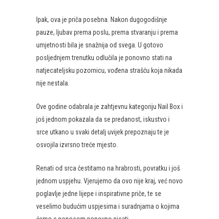
Ipak, ova je priča posebna. Nakon dugogodišnje
pauze, ljubav prema poslu, prema stvaranju i prema
umjetnosti bila je snažnija od svega. U gotovo
posljednjem trenutku odlučila je ponovno stati na
natjecateljsku pozornicu, vođena strašću koja nikada
nije nestala.
Ove godine odabrala je zahtjevnu kategoriju Nail Box i
još jednom pokazala da se predanost, iskustvo i
srce utkano u svaki detalj uvijek prepoznaju te je
osvojila izvrsno treće mjesto.
Renati od srca čestitamo na hrabrosti, povratku i još
jednom uspjehu. Vjerujemo da ovo nije kraj, već novo
poglavlje jedne lijepe i inspirativne priče, te se
veselimo budućim uspjesima i suradnjama o kojima