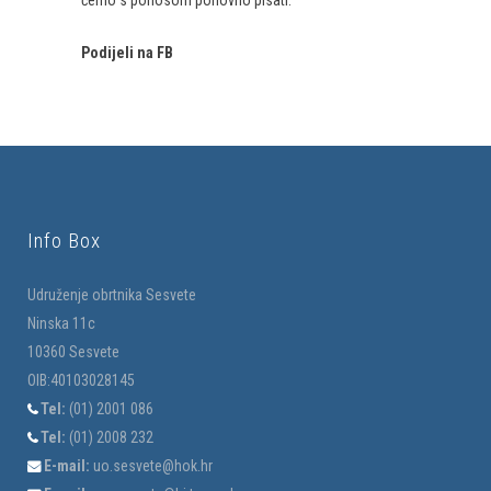
ćemo s ponosom ponovno pisati.
Podijeli na FB
Info Box
Udruženje obrtnika Sesvete
Ninska 11c
10360 Sesvete
OIB:40103028145
Tel:
(01) 2001 086
Tel:
(01) 2008 232
E-mail:
uo.sesvete@hok.hr