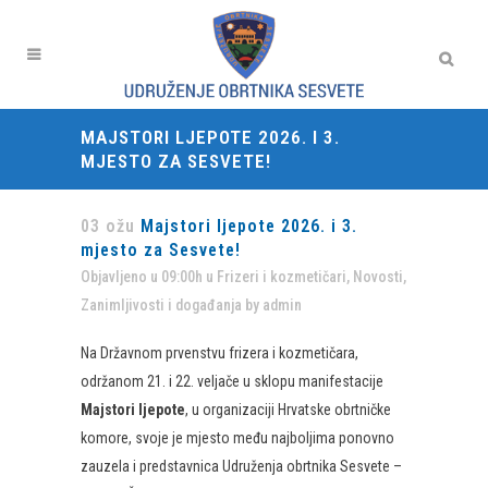
MAJSTORI LJEPOTE 2026. I 3.
MJESTO ZA SESVETE!
03 ožu
Majstori ljepote 2026. i 3.
mjesto za Sesvete!
Objavljeno u 09:00h
u
Frizeri i kozmetičari
,
Novosti
,
Zanimljivosti i događanja
by
admin
Na Državnom prvenstvu frizera i kozmetičara,
održanom 21. i 22. veljače u sklopu manifestacije
Majstori ljepote
, u organizaciji Hrvatske obrtničke
komore, svoje je mjesto među najboljima ponovno
zauzela i predstavnica Udruženja obrtnika Sesvete –