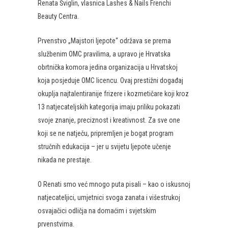
Renata Šviglin, vlasnica Lashes & Nails Frenchi
Beauty Centra.
Prvenstvo „Majstori ljepote“ održava se prema
službenim OMC pravilima, a upravo je Hrvatska
obrtnička komora jedina organizacija u Hrvatskoj
koja posjeduje OMC licencu. Ovaj prestižni događaj
okuplja najtalentiranije frizere i kozmetičare koji kroz
13 natjecateljskih kategorija imaju priliku pokazati
svoje znanje, preciznost i kreativnost. Za sve one
koji se ne natječu, pripremljen je bogat program
stručnih edukacija – jer u svijetu ljepote učenje
nikada ne prestaje.
O Renati smo već mnogo puta pisali – kao o iskusnoj
natjecateljici, umjetnici svoga zanata i višestrukoj
osvajačici odličja na domaćim i svjetskim
prvenstvima.