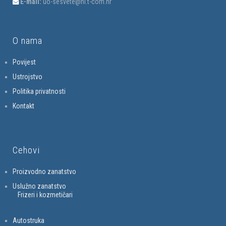
E-mail:
uo-sesvete@hi.t-com.hr
O nama
Povijest
Ustrojstvo
Politika privatnosti
Kontakt
Cehovi
Proizvodno zanatstvo
Uslužno zanatstvo
Frizeri i kozmetičari
Autostruka