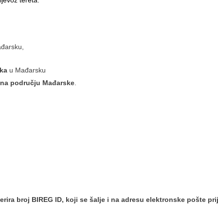
ijevoz tereta.
đarsku,
ska
u Mađarsku
a na području Mađarske
.
rira broj BIREG ID, koji se šalje i na adresu elektronske pošte pri