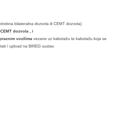
potrebna bilateralna dozvola ili CEMT dozvola)
 CEMT dozvola , i
 praznim vozilima
vezane uz kabotažu te kabotažu koja se
itati / upload na BIREG sustav.