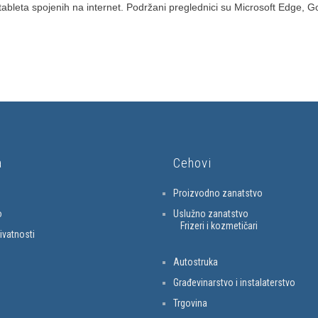
tableta spojenih na internet. Podržani preglednici su Microsoft Edge, G
a
Cehovi
Proizvodno zanatstvo
o
Uslužno zanatstvo
Frizeri i kozmetičari
rivatnosti
Autostruka
Građevinarstvo i instalaterstvo
Trgovina