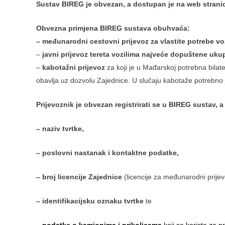
Sustav BIREG je obvezan, a
dostupan je na web strani
Obvezna primjena BIREG sustava obuhvaća:
– međunarodni cestovni prijevoz za vlastite potrebe 
–
javni prijevoz tereta vozilima najveće dopuštene ukup
–
kabotažni prijevoz
za koji je u Mađarskoj potrebna bilat
obavlja uz dozvolu Zajednice. U slučaju kabotaže potrebno je
Prijevoznik je obvezan registrirati se u BIREG sustav, a 
– naziv tvrtke,
– poslovni nastanak i kontaktne podatke,
– broj licencije Zajednice
(licencije za međunarodni prijev
– identifikacijsku oznaku tvrtke
te