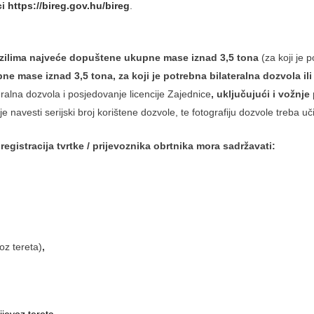
ci
https://bireg.gov.hu/bireg
.
vozilima najveće dopuštene ukupne mase iznad 3,5 tona
(za koji je 
ne mase iznad 3,5 tona, za koji je potrebna bilateralna dozvola ili
eralna dozvola i posjedovanje licencije Zajednice
, uključujući i vožnje
 navesti serijski broj korištene dozvole, te fotografiju dozvole treba uč
registracija tvrtke / prijevoznika obrtnika mora sadržavati:
oz tereta)
,