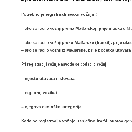
–
podatke o kamionima i prikolicama
koji se koriste za pr
Potrebno je registrirati svaku vožnju :
– ako se radi o vožnji
prema Mađarskoj, prije ulaska
u Ma
– ako se radi o vožnji
preko Mađarske (tranzit), prije ula
– ako se radi o vožnji
iz Mađarske, prije početka utovar
Pri registraciji vožnje navode se podaci o vožnji:
– mjesto utovara i istovara,
– reg. broj vozila i
– njegova ekološka kategorija
Kada se registracija vožnje uspješno izvrši, sustav gene