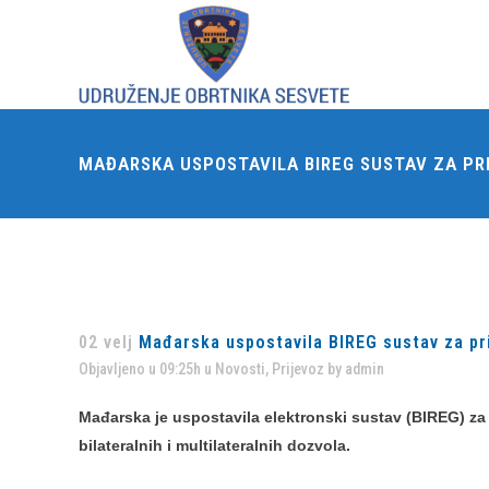
MAĐARSKA USPOSTAVILA BIREG SUSTAV ZA P
02 velj
Mađarska uspostavila BIREG sustav za pr
Objavljeno u 09:25h
u
Novosti
,
Prijevoz
by
admin
Mađarska je uspostavila elektronski sustav (BIREG) z
bilateralnih i multilateralnih dozvola.