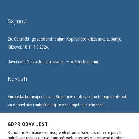
Sajmovi
28. Obrtnički i gospodarski sajam Koprivničko-križevačke županije,
Križevci, 18. i 19.9.2026.
Javni natječaj za dodjelu lokacije – božićni blagdani
Novosti
Europska komisija objavila Smjernice o obavezana transparentnosti
za dobavljače i subjekte koji uvode umjetnu inteligenciju
Upis u bazu obrtnika na web stranici Udruženja
GDPR OBAVIJEST
Koristimo kolačiće na našoj web stranici kako bismo vam pružili
najrelevantnije iskustvo pamteći vaše postavke i ponovne posjete.