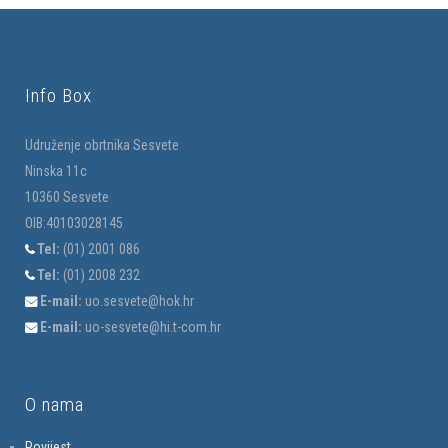
Info Box
Udruženje obrtnika Sesvete
Ninska 11c
10360 Sesvete
OIB:40103028145
Tel:
(01) 2001 086
Tel:
(01) 2008 232
E-mail:
uo.sesvete@hok.hr
E-mail:
uo-sesvete@hi.t-com.hr
O nama
Povijest