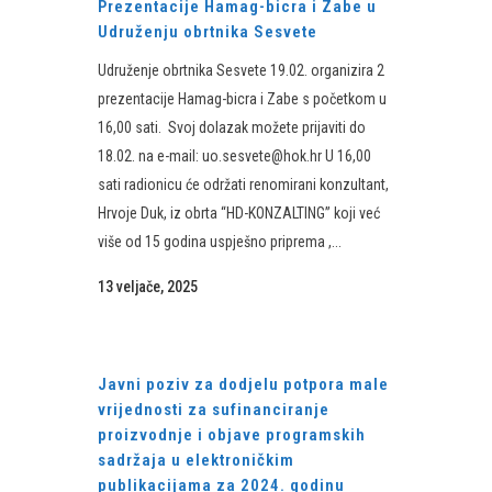
Prezentacije Hamag-bicra i Zabe u
Udruženju obrtnika Sesvete
Udruženje obrtnika Sesvete 19.02. organizira 2
prezentacije Hamag-bicra i Zabe s početkom u
16,00 sati. Svoj dolazak možete prijaviti do
18.02. na e-mail: uo.sesvete@hok.hr U 16,00
sati radionicu će održati renomirani konzultant,
Hrvoje Duk, iz obrta “HD-KONZALTING” koji već
više od 15 godina uspješno priprema ,...
13 veljače, 2025
Javni poziv za dodjelu potpora male
vrijednosti za sufinanciranje
proizvodnje i objave programskih
sadržaja u elektroničkim
publikacijama za 2024. godinu