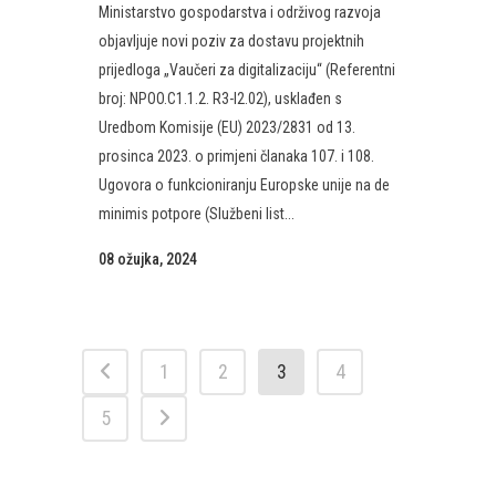
Ministarstvo gospodarstva i održivog razvoja
objavljuje novi poziv za dostavu projektnih
prijedloga „Vaučeri za digitalizaciju“ (Referentni
broj: NPOO.C1.1.2. R3-I2.02), usklađen s
Uredbom Komisije (EU) 2023/2831 od 13.
prosinca 2023. o primjeni članaka 107. i 108.
Ugovora o funkcioniranju Europske unije na de
minimis potpore (Službeni list...
08 ožujka, 2024
1
2
3
4
5