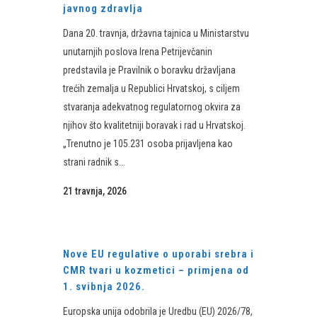
javnog zdravlja
Dana 20. travnja, državna tajnica u Ministarstvu
unutarnjih poslova Irena Petrijevčanin
predstavila je Pravilnik o boravku državljana
trećih zemalja u Republici Hrvatskoj, s ciljem
stvaranja adekvatnog regulatornog okvira za
njihov što kvalitetniji boravak i rad u Hrvatskoj.
„Trenutno je 105.231 osoba prijavljena kao
strani radnik s...
21 travnja, 2026
Nove EU regulative o uporabi srebra i
CMR tvari u kozmetici – primjena od
1. svibnja 2026.
Europska unija odobrila je Uredbu (EU) 2026/78,