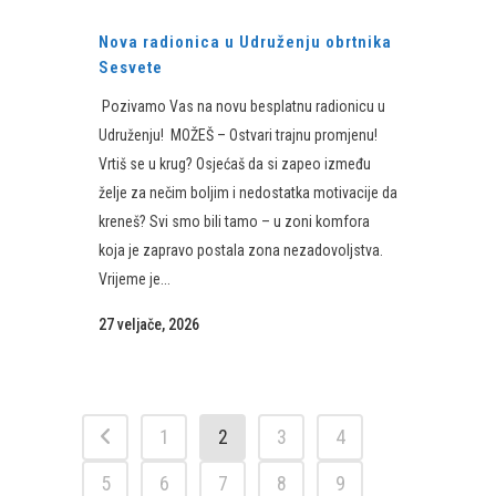
Nova radionica u Udruženju obrtnika
Sesvete
Pozivamo Vas na novu besplatnu radionicu u
Udruženju! MOŽEŠ – Ostvari trajnu promjenu!
Vrtiš se u krug? Osjećaš da si zapeo između
želje za nečim boljim i nedostatka motivacije da
kreneš? Svi smo bili tamo – u zoni komfora
koja je zapravo postala zona nezadovoljstva.
Vrijeme je...
27 veljače, 2026
1
2
3
4
5
6
7
8
9