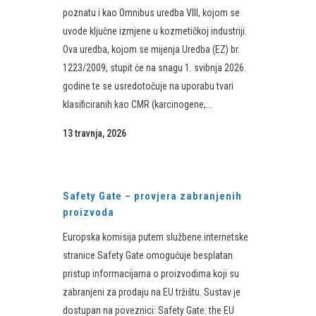
poznatu i kao Omnibus uredba VIII, kojom se
uvode ključne izmjene u kozmetičkoj industriji.
Ova uredba, kojom se mijenja Uredba (EZ) br.
1223/2009, stupit će na snagu 1. svibnja 2026.
godine te se usredotočuje na uporabu tvari
klasificiranih kao CMR (karcinogene,...
13 travnja, 2026
Safety Gate – provjera zabranjenih
proizvoda
Europska komisija putem službene internetske
stranice Safety Gate omogućuje besplatan
pristup informacijama o proizvodima koji su
zabranjeni za prodaju na EU tržištu. Sustav je
dostupan na poveznici: Safety Gate: the EU