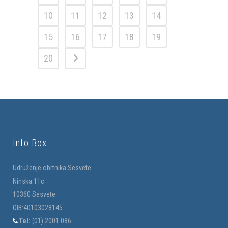
10
11
12
13
14
15
16
17
18
19
20
Info Box
Udruženje obrtnika Sesvete
Ninska 11c
10360 Sesvete
OIB:40103028145
Tel:
(01) 2001 086