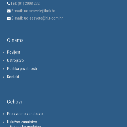
Tel:
(01) 2008 232
E-mail:
uo.sesvete@hok.hr
E-mail:
uo-sesvete@hi.t-com.hr
O nama
Povijest
Ustrojstvo
Politika privatnosti
Kontakt
Cehovi
Proizvodno zanatstvo
Uslužno zanatstvo
Frizeri i kozmetičari