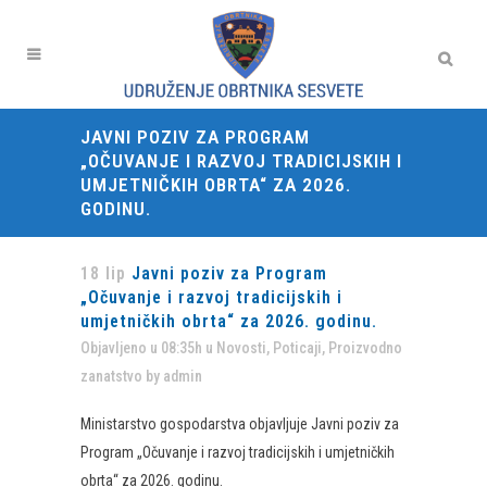
JAVNI POZIV ZA PROGRAM
„OČUVANJE I RAZVOJ TRADICIJSKIH I
UMJETNIČKIH OBRTA“ ZA 2026.
GODINU.
18 lip
Javni poziv za Program
„Očuvanje i razvoj tradicijskih i
umjetničkih obrta“ za 2026. godinu.
Objavljeno u 08:35h
u
Novosti
,
Poticaji
,
Proizvodno
zanatstvo
by
admin
Ministarstvo gospodarstva objavljuje Javni poziv za
Program „Očuvanje i razvoj tradicijskih i umjetničkih
obrta“ za 2026. godinu.