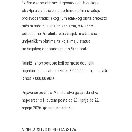
fizičke osobe-obrtnici i trgovačka društva, koja
obavljaju djelatnost na obrtnički način i izrađuju
proizvode tradicijskog i umjetničkog obrta pretežito
ručnim radom i u malim serijama, sukladno
odredbama Pravilnika o tradicijskim odnosno
umjetničkim obrtima, te koja imaju status
tradicijskog odnosno umjetničkog obrta.
Najniži iznos potpore koji se može dodijeliti
pojedinom prijavitelju iznosi 3.000,00 eura, a najviši
iznos 7.000,00 eura.
Prijava se podnosi Ministarstvu gospodarstva
neposredno ili putem pošte od 23. lipnja do 22.
srpnja 2026. godine. na adresu:
MINISTARSTVO GOSPODARSTVA