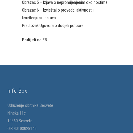
Obrazac 5 – Izjava o nepromijenjenim okolnostima
Obrazac 6 – Izvještaj o provedbi aktivnosti i
korištenju sredstava
Predložak Ugovora o dodjeli potpore
Podijeli na FB
Info Box
Udruženje obrtnika Sesvete
Ninska 11c
10360 Sesvete
OIB:40103028145