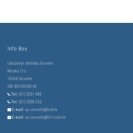
Info Box
Udruženje obrtnika Sesvete
Ninska 11c
10360 Sesvete
OIB:40103028145
Tel:
(01) 2001 086
Tel:
(01) 2008 232
E-mail:
uo.sesvete@hok.hr
E-mail:
uo-sesvete@hi.t-com.hr