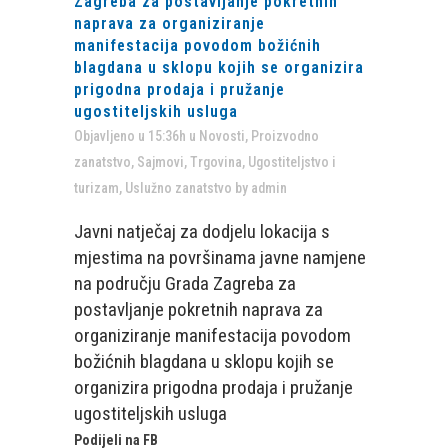
Zagreba za postavljanje pokretnih
naprava za organiziranje
manifestacija povodom božićnih
blagdana u sklopu kojih se organizira
prigodna prodaja i pružanje
ugostiteljskih usluga
Objavljeno u 15:36h
u
Novosti
,
Proizvodno
zanatstvo
,
Sajmovi
,
Trgovina
,
Ugostiteljstvo i
turizam
,
Uslužno zanatstvo
by
admin
Javni natječaj za dodjelu lokacija s
mjestima na površinama javne namjene
na području Grada Zagreba za
postavljanje pokretnih naprava za
organiziranje manifestacija povodom
božićnih blagdana u sklopu kojih se
organizira prigodna prodaja i pružanje
ugostiteljskih usluga
Podijeli na FB