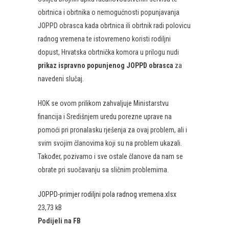
obrtnica i obrtnika o nemogućnosti popunjavanja
JOPPD obrasca kada obrtnica ili obrtnik radi polovicu
radnog vremena te istovremeno koristi rodiljni
dopust, Hrvatska obrtnička komora u prilogu nudi
prikaz ispravno popunjenog JOPPD obrasca
za
navedeni slučaj.
HOK se ovom prilikom zahvaljuje Ministarstvu
financija i Središnjem uredu porezne uprave na
pomoći pri pronalasku rješenja za ovaj problem, ali i
svim svojim članovima koji su na problem ukazali.
Također, pozivamo i sve ostale članove da nam se
obrate pri suočavanju sa sličnim problemima.
JOPPD-primjer rodiljni pola radnog vremena.xlsx
23,73 kB
Podijeli na FB