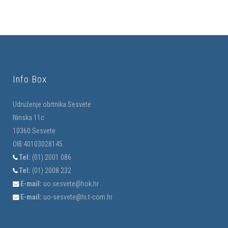
Info Box
Udruženje obrtnika Sesvete
Ninska 11c
10360 Sesvete
OIB:40103028145
Tel:
(01) 2001 086
Tel:
(01) 2008 232
E-mail:
uo.sesvete@hok.hr
E-mail:
uo-sesvete@hi.t-com.hr