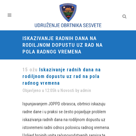
ISKAZIVANJE RADNIH DANA NA
RODILJNOM DOPUSTU UZ RAD NA
POLA RADNOG VREMENA
15 ožu
Iskazivanje radnih dana na
rodiljnom dopustu uz rad na pola
radnog vremena
Objavljeno u 12:05h
u
Novosti
by
admin
Ispunjavanjem JOPPD obrasca, obrtnici iskazuju
radne dane i u praksi se često pojavljuje problem
iskazivanja radnih dana na rodiljnom dopustu uz
istovremeni radni odnos polovicu radnog vremena.
Uslijed brojnih upita računovodstvenih servisa te