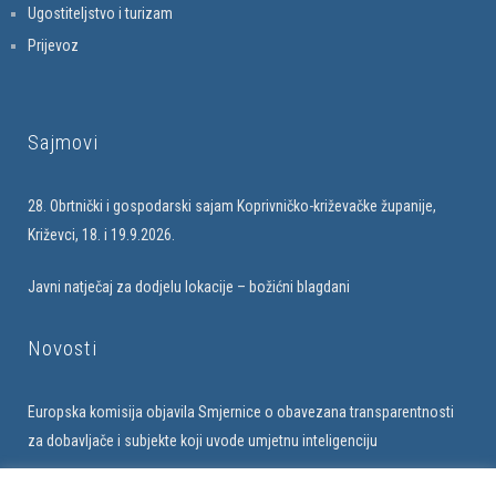
Ugostiteljstvo i turizam
Prijevoz
Sajmovi
28. Obrtnički i gospodarski sajam Koprivničko-križevačke županije,
Križevci, 18. i 19.9.2026.
Javni natječaj za dodjelu lokacije – božićni blagdani
Novosti
Europska komisija objavila Smjernice o obavezana transparentnosti
za dobavljače i subjekte koji uvode umjetnu inteligenciju
Upis u bazu obrtnika na web stranici Udruženja