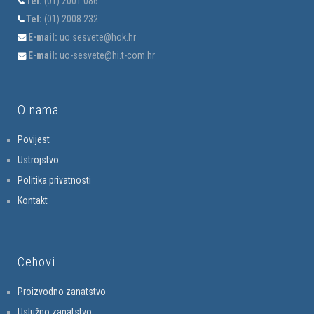
Tel:
(01) 2001 086
Tel:
(01) 2008 232
E-mail:
uo.sesvete@hok.hr
E-mail:
uo-sesvete@hi.t-com.hr
O nama
Povijest
Ustrojstvo
Politika privatnosti
Kontakt
Cehovi
Proizvodno zanatstvo
Uslužno zanatstvo