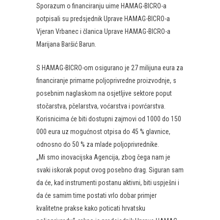
Sporazum o financiranju uime HAMAG-BICRO-a
potpisali su predsjednik Uprave HAMAG-BICRO-a
Vjeran Vrbanec i članica Uprave HAMAG-BICRO-a
Marijana Baršić Barun.
S HAMAG-BICRO-om osigurano je 27 milijuna eura za
financiranje primarne poljoprivredne proizvodnje, s
posebnim naglaskom na osjetljive sektore poput
stočarstva, pčelarstva, voćarstva i povrćarstva.
Korisnicima će biti dostupni zajmovi od 1000 do 150
000 eura uz mogućnost otpisa do 45 % glavnice,
odnosno do 50 % za mlade poljoprivrednike.
„Mi smo inovacijska Agencija, zbog čega nam je
svaki iskorak poput ovog posebno drag. Siguran sam
da će, kad instrumenti postanu aktivni, biti uspješni i
da će samim time postati vrlo dobar primjer
kvalitetne prakse kako poticati hrvatsku