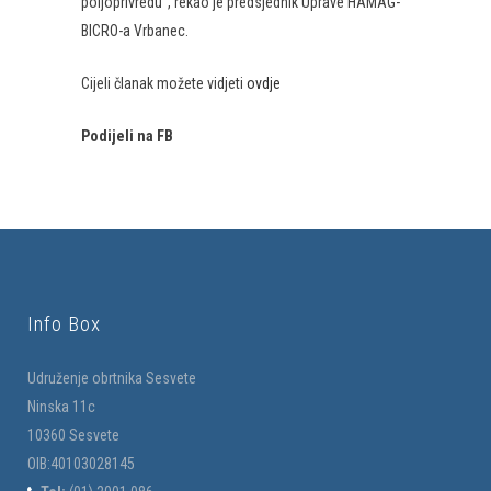
poljoprivredu“, rekao je predsjednik Uprave HAMAG-
BICRO-a Vrbanec.
Cijeli članak možete vidjeti
ovdje
Podijeli na FB
Info Box
Udruženje obrtnika Sesvete
Ninska 11c
10360 Sesvete
OIB:40103028145