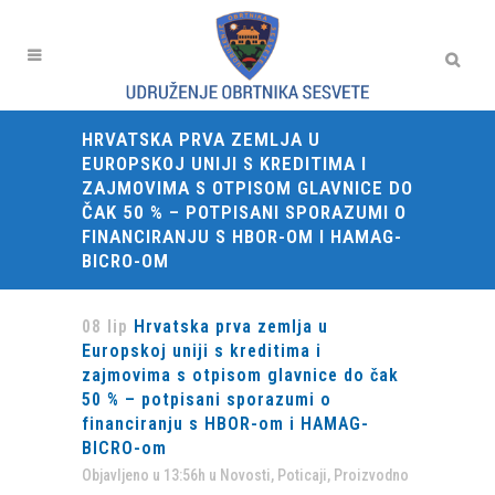
HRVATSKA PRVA ZEMLJA U
EUROPSKOJ UNIJI S KREDITIMA I
ZAJMOVIMA S OTPISOM GLAVNICE DO
ČAK 50 % – POTPISANI SPORAZUMI O
FINANCIRANJU S HBOR-OM I HAMAG-
BICRO-OM
08 lip
Hrvatska prva zemlja u
Europskoj uniji s kreditima i
zajmovima s otpisom glavnice do čak
50 % – potpisani sporazumi o
financiranju s HBOR-om i HAMAG-
BICRO-om
Objavljeno u 13:56h
u
Novosti
,
Poticaji
,
Proizvodno