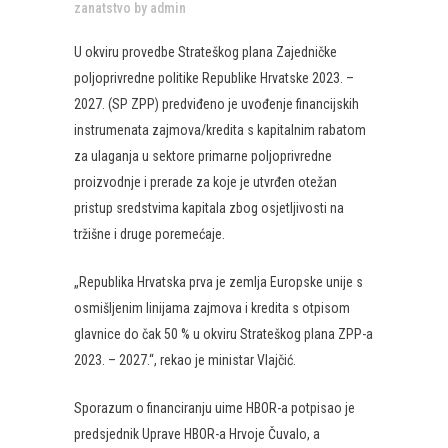
zanatstvo
by
admin
U okviru provedbe Strateškog plana Zajedničke
poljoprivredne politike Republike Hrvatske 2023. –
2027. (SP ZPP) predviđeno je uvođenje financijskih
instrumenata zajmova/kredita s kapitalnim rabatom
za ulaganja u sektore primarne poljoprivredne
proizvodnje i prerade za koje je utvrđen otežan
pristup sredstvima kapitala zbog osjetljivosti na
tržišne i druge poremećaje.
„Republika Hrvatska prva je zemlja Europske unije s
osmišljenim linijama zajmova i kredita s otpisom
glavnice do čak 50 % u okviru Strateškog plana ZPP-a
2023. – 2027.“, rekao je ministar Vlajčić.
Sporazum o financiranju uime HBOR-a potpisao je
predsjednik Uprave HBOR-a Hrvoje Čuvalo, a