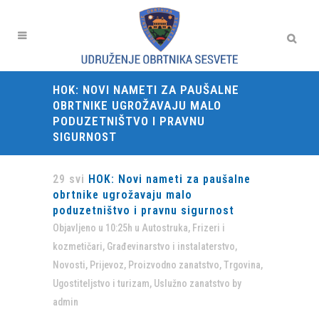
HOK: NOVI NAMETI ZA PAUŠALNE
OBRTNIKE UGROŽAVAJU MALO
PODUZETNIŠTVO I PRAVNU
SIGURNOST
29 svi
HOK: Novi nameti za paušalne
obrtnike ugrožavaju malo
poduzetništvo i pravnu sigurnost
Objavljeno u 10:25h
u
Autostruka
,
Frizeri i
kozmetičari
,
Građevinarstvo i instalaterstvo
,
Novosti
,
Prijevoz
,
Proizvodno zanatstvo
,
Trgovina
,
Ugostiteljstvo i turizam
,
Uslužno zanatstvo
by
admin