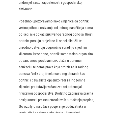
pridonijeli rastu zaposlenosti i gospodarskoj
aktivnosti.
Posebno upozoravamo kako činjenica da obrtnik
većinu prihoda ostvaruje od jednog naručitelja sama
po sebi nije dokaz prikrivenog radnog odnosa. Brojni
obrtnici posluju projektno ili specijalistički te
prirodno ostvaruju dugoročnu suradnju s jednim
klijentom. Istodobno, obrtnik samostalno organizira
posao, snosi poslovni rizik, ulaže u opremu i
edukaciju te nema prava koja proizlaze iz radnog
odnosa. Velik broj freelancera registriranih kao
obrtnici i paušalista općenito radi za inozemne
klijente i predstavlja važan izvozni potencijal
hrvatskog gospodarstva. Dodatno zabrinjava pravna
nesigurnost i praksa retroaktivnih tumačenja propisa,
što ozbiljno narušava povjerenje poduzetnika u