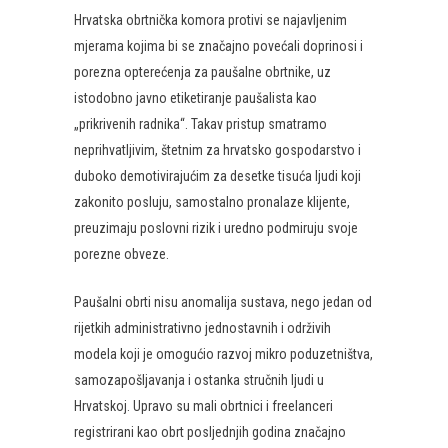
Hrvatska obrtnička komora protivi se najavljenim
mjerama kojima bi se značajno povećali doprinosi i
porezna opterećenja za paušalne obrtnike, uz
istodobno javno etiketiranje paušalista kao
„prikrivenih radnika“. Takav pristup smatramo
neprihvatljivim, štetnim za hrvatsko gospodarstvo i
duboko demotivirajućim za desetke tisuća ljudi koji
zakonito posluju, samostalno pronalaze klijente,
preuzimaju poslovni rizik i uredno podmiruju svoje
porezne obveze.
Paušalni obrti nisu anomalija sustava, nego jedan od
rijetkih administrativno jednostavnih i održivih
modela koji je omogućio razvoj mikro poduzetništva,
samozapošljavanja i ostanka stručnih ljudi u
Hrvatskoj. Upravo su mali obrtnici i freelanceri
registrirani kao obrt posljednjih godina značajno