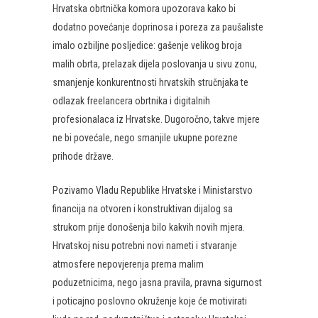
Hrvatska obrtnička komora upozorava kako bi
dodatno povećanje doprinosa i poreza za paušaliste
imalo ozbiljne posljedice: gašenje velikog broja
malih obrta, prelazak dijela poslovanja u sivu zonu,
smanjenje konkurentnosti hrvatskih stručnjaka te
odlazak freelancera obrtnika i digitalnih
profesionalaca iz Hrvatske. Dugoročno, takve mjere
ne bi povećale, nego smanjile ukupne porezne
prihode države.
Pozivamo Vladu Republike Hrvatske i Ministarstvo
financija na otvoren i konstruktivan dijalog sa
strukom prije donošenja bilo kakvih novih mjera.
Hrvatskoj nisu potrebni novi nameti i stvaranje
atmosfere nepovjerenja prema malim
poduzetnicima, nego jasna pravila, pravna sigurnost
i poticajno poslovno okruženje koje će motivirati