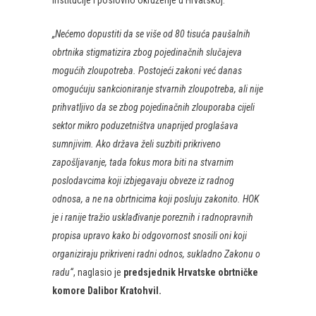
institucije i poslovno okruženje u Hrvatskoj.
„Nećemo dopustiti da se više od 80 tisuća paušalnih
obrtnika stigmatizira zbog pojedinačnih slučajeva
mogućih zloupotreba. Postojeći zakoni već danas
omogućuju sankcioniranje stvarnih zloupotreba, ali nije
prihvatljivo da se zbog pojedinačnih zlouporaba cijeli
sektor mikro poduzetništva unaprijed proglašava
sumnjivim. Ako država želi suzbiti prikriveno
zapošljavanje, tada fokus mora biti na stvarnim
poslodavcima koji izbjegavaju obveze iz radnog
odnosa, a ne na obrtnicima koji posluju zakonito. HOK
je i ranije tražio usklađivanje poreznih i radnopravnih
propisa upravo kako bi odgovornost snosili oni koji
organiziraju prikriveni radni odnos, sukladno Zakonu o
radu“
, naglasio je
predsjednik Hrvatske obrtničke
komore Dalibor Kratohvil.