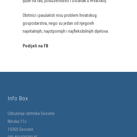
ljude na rad, poduzetništvo i ostanak u Hrvatskoj.
Obrtnici i paušalisti nisu problem hrvatskog
gospodarstva, nego su jedan od njegovih
najvitalnijih, najotpornijih i najfleksibilnijih dijelova.
Podijeli na FB
Info Box
Udruženje obrtnika Sesvete
Ninska 11c
10360 Sesvete