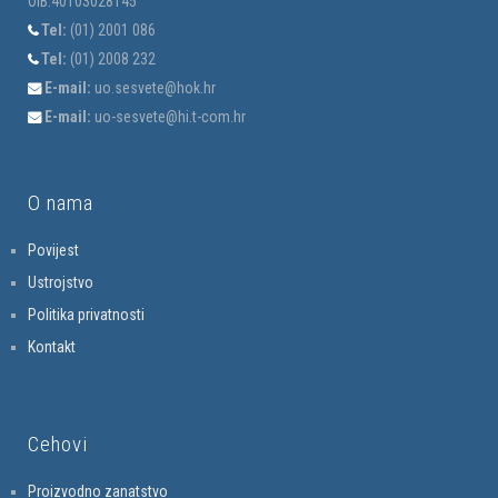
OIB:40103028145
Tel:
(01) 2001 086
Tel:
(01) 2008 232
E-mail:
uo.sesvete@hok.hr
E-mail:
uo-sesvete@hi.t-com.hr
O nama
Povijest
Ustrojstvo
Politika privatnosti
Kontakt
Cehovi
Proizvodno zanatstvo