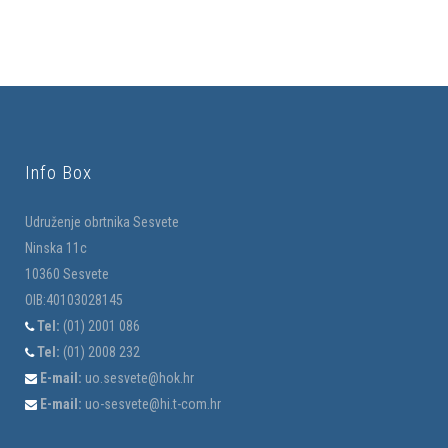
Info Box
Udruženje obrtnika Sesvete
Ninska 11c
10360 Sesvete
OIB:40103028145
Tel:
(01) 2001 086
Tel:
(01) 2008 232
E-mail:
uo.sesvete@hok.hr
E-mail:
uo-sesvete@hi.t-com.hr