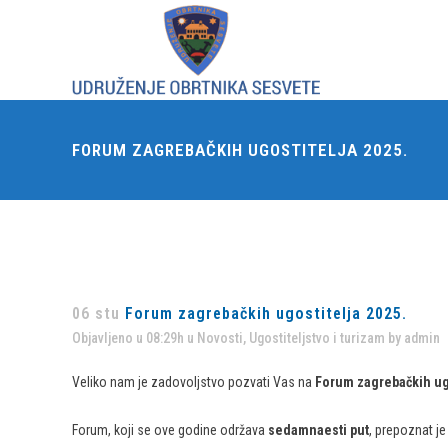
FORUM ZAGREBAČKIH UGOSTITELJA 2025.
06 stu
Forum zagrebačkih ugostitelja 2025.
Objavljeno u 08:29h
u
Novosti
,
Ugostiteljstvo i turizam
by
admin
Veliko nam je zadovoljstvo pozvati Vas na
Forum zagrebačkih ugo
Forum, koji se ove godine održava
sedamnaesti put
, prepoznat j