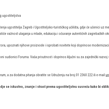
g ugostiteljstva
ja ugostitelja Zagreb i Ugostiteljsko-turističkog učilišta, gdje će učenici uz men
stiče važnost ulaganja u mlade, edukaciju i očuvanje autentičnih zagrebačkih ok
nzora, upoznati njihove proizvode i isprobati novitete koji doprinose modernizaci
ni sudionici Foruma. Vaša prisutnost i doprinos ključni su za zajednički razvoj 
orum
, a za dodatna pitanja obratite se Udruženju na broj 01 2360 222 ili e-mail
ur
je se iskustvo, znanje i strast prema ugostiteljstvu susreću kako bi obli