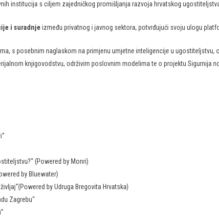
nih institucija s ciljem zajedničkog promišljanja razvoja hrvatskog ugostiteljstv
ije i suradnje
između privatnog i javnog sektora, potvrđujući svoju ulogu platf
jama, s posebnim naglaskom na primjenu umjetne inteligencije u ugostiteljstvu, 
erijalnom knjigovodstvu, održivim poslovnim modelima te o projektu Sigurnija no
i“
ostiteljstvu?“ (Powered by Monri)
Powered by Bluewater)
življaj“(Powered by Udruga Bregovita Hrvatska)
radu Zagrebu“
i“