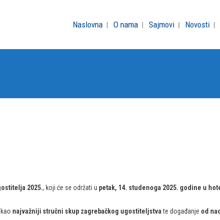
Naslovna
O nama
Sajmovi
Novosti
stitelja 2025.
, koji će se održati u
petak, 14. studenoga 2025. godine u ho
e kao
najvažniji stručni skup zagrebačkog ugostiteljstva
te događanje
od na