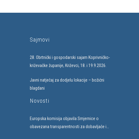
Sajmovi
28. Obrtnički i gospodarski sajam Koprivničko-
križevačke županije, Križevci, 18. i 19.9.2026.
Javni natječaj za dodjelu lokacije – božićni
blagdani
Novosti
Europska komisija objavila Smjernice o
obavezana transparentnosti za dobavljače i
subjekte koji uvode umjetnu inteligenciju