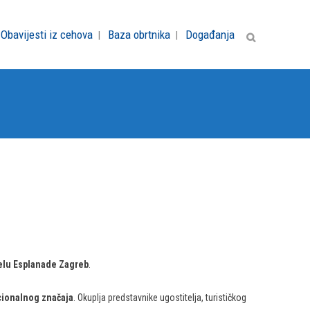
Obavijesti iz cehova
Baza obrtnika
Događanja
telu Esplanade Zagreb
.
cionalnog značaja
. Okuplja predstavnike ugostitelja, turističkog