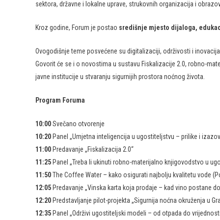
sektora, državne i lokalne uprave, strukovnih organizacija i obrazov
Kroz godine, Forum je postao
središnje mjesto dijaloga, edukac
Ovogodišnje teme posvećene su digitalizaciji, održivosti i inovaci
Govorit će se i o novostima u sustavu Fiskalizacije 2.0, robno-mat
javne institucije u stvaranju sigurnijih prostora noćnog života.
Program Foruma
10:00
Svečano otvorenje
10:20
Panel „Umjetna inteligencija u ugostiteljstvu – prilike i izazov
11:00
Predavanje „Fiskalizacija 2.0“
11:25
Panel „Treba li ukinuti robno-materijalno knjigovodstvo u ug
11:50
The Coffee Water – kako osigurati najbolju kvalitetu vode (
12:05
Predavanje „Vinska karta koja prodaje – kad vino postane do
12:20
Predstavljanje pilot-projekta „Sigurnija noćna okruženja u G
12:35
Panel „Održivi ugostiteljski modeli – od otpada do vrijednost