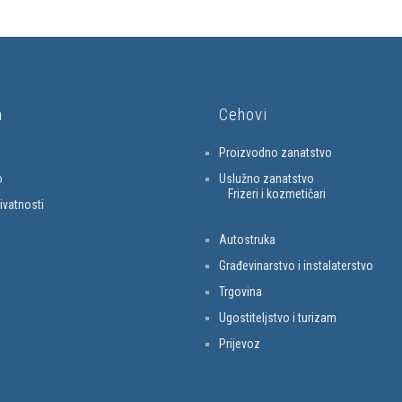
a
Cehovi
Proizvodno zanatstvo
o
Uslužno zanatstvo
Frizeri i kozmetičari
rivatnosti
Autostruka
Građevinarstvo i instalaterstvo
Trgovina
Ugostiteljstvo i turizam
Prijevoz