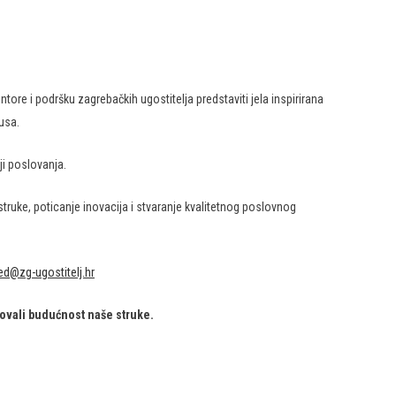
tore i podršku zagrebačkih ugostitelja predstaviti jela inspirirana
usa.
ji poslovanja.
struke, poticanje inovacija i stvaranje kvalitetnog poslovnog
ed@zg-ugostitelj.hr
kovali budućnost naše struke.