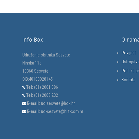
Info Box
O nam
Povijest
Udruženje obrtnika Sesvete
Ustrojstv
Ninska 11c
Politika p
10360 Sesvete
OIB:40103028145
Kontakt
Tel:
(01) 2001 086
Tel:
(01) 2008 232
E-mail:
uo.sesvete@hok.hr
E-mail:
uo-sesvete@hi.t-com.hr