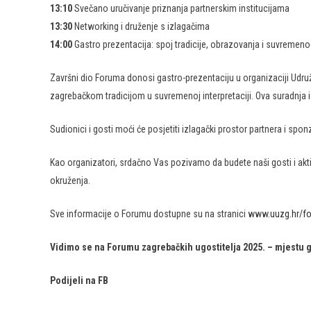
13:10
Svečano uručivanje priznanja partnerskim institucijama
13:30
Networking i druženje s izlagačima
14:00
Gastro prezentacija: spoj tradicije, obrazovanja i suvremeno
Završni dio Foruma donosi gastro-prezentaciju u organizaciji Udružen
zagrebačkom tradicijom u suvremenoj interpretaciji. Ova suradnja i
Sudionici i gosti moći će posjetiti izlagački prostor partnera i spo
Kao organizatori, srdačno Vas pozivamo da budete naši gosti i aktiv
okruženja.
Sve informacije o Forumu dostupne su na stranici
www.uuzg.hr/f
Vidimo se na Forumu zagrebačkih ugostitelja 2025. – mjestu gd
Podijeli na FB