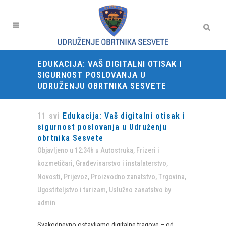
EDUKACIJA: VAŠ DIGITALNI OTISAK I
SIGURNOST POSLOVANJA U
UDRUŽENJU OBRTNIKA SESVETE
11 svi
Edukacija: Vaš digitalni otisak i
sigurnost poslovanja u Udruženju
obrtnika Sesvete
Objavljeno u 12:34h
u
Autostruka
,
Frizeri i
kozmetičari
,
Građevinarstvo i instalaterstvo
,
Novosti
,
Prijevoz
,
Proizvodno zanatstvo
,
Trgovina
,
Ugostiteljstvo i turizam
,
Uslužno zanatstvo
by
admin
Svakodnevno ostavljamo digitalne tragove – od