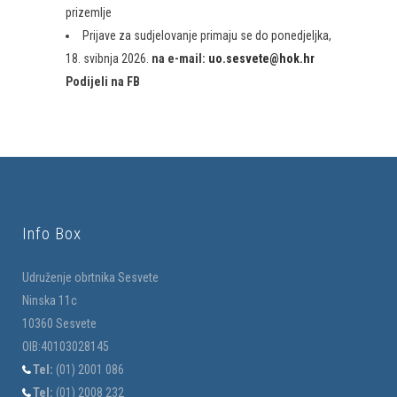
prizemlje
Prijave za sudjelovanje primaju se do ponedjeljka,
18. svibnja 2026.
na e-mail:
uo.sesvete@hok.hr
Podijeli na FB
Info Box
Udruženje obrtnika Sesvete
Ninska 11c
10360 Sesvete
OIB:40103028145
Tel:
(01) 2001 086
Tel:
(01) 2008 232