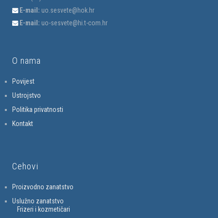
E-mail:
uo.sesvete@hok.hr
E-mail:
uo-sesvete@hi.t-com.hr
O nama
Povijest
Ustrojstvo
Politika privatnosti
Kontakt
Cehovi
Proizvodno zanatstvo
Uslužno zanatstvo
Frizeri i kozmetičari