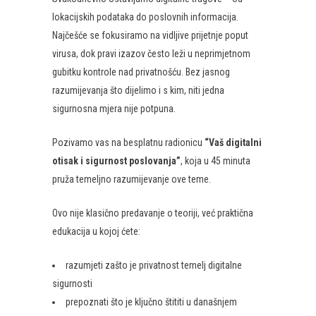
lokacijskih podataka do poslovnih informacija.
Najčešće se fokusiramo na vidljive prijetnje poput
virusa, dok pravi izazov često leži u neprimjetnom
gubitku kontrole nad privatnošću. Bez jasnog
razumijevanja što dijelimo i s kim, niti jedna
sigurnosna mjera nije potpuna.
Pozivamo vas na besplatnu radionicu
“Vaš digitalni
otisak i sigurnost poslovanja”
, koja u 45 minuta
pruža temeljno razumijevanje ove teme.
Ovo nije klasično predavanje o teoriji, već praktična
edukacija u kojoj ćete:
razumjeti zašto je privatnost temelj digitalne
sigurnosti
prepoznati što je ključno štititi u današnjem