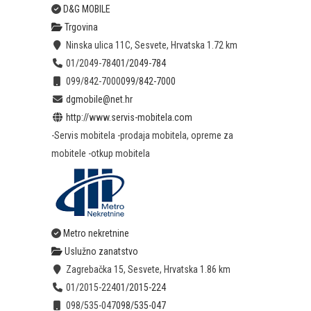
D&G MOBILE
Trgovina
Ninska ulica 11C, Sesvete, Hrvatska
1.72 km
01/2049-784
01/2049-784
099/842-7000
099/842-7000
dgmobile@net.hr
http://www.servis-mobitela.com
-Servis mobitela -prodaja mobitela, opreme za
mobitele -otkup mobitela
Metro nekretnine
Uslužno zanatstvo
Zagrebačka 15, Sesvete, Hrvatska
1.86 km
01/2015-224
01/2015-224
098/535-047
098/535-047