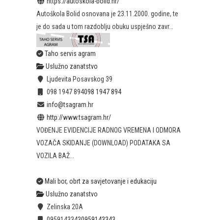
https://autoskola-bolid.hr/
Autoškola Bolid osnovana je 23.11.2000. godine, te
je do sada u tom razdoblju obuku uspješno zavr...
Taho servis agram
Uslužno zanatstvo
Ljudevita Posavskog 39
098 1947 894
098 1947 894
info@tsagram.hr
http://www.tsagram.hr/
VOĐENJE EVIDENCIJE RADNOG VREMENA I ODMORA
VOZAČA SKIDANJE (DOWNLOAD) PODATAKA SA
VOZILA BAŽ...
Mali bor, obrt za savjetovanje i edukaciju
Uslužno zanatstvo
Zelinska 20A
0959143343
0959143343