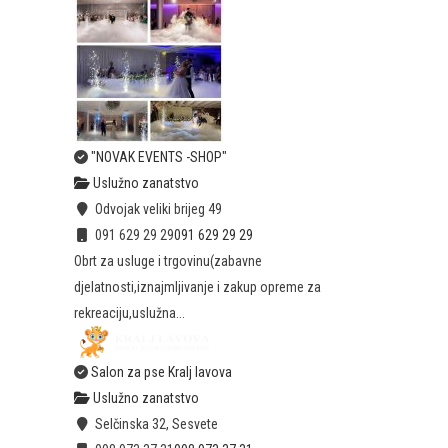
"NOVAK EVENTS -SHOP"
Uslužno zanatstvo
Odvojak veliki brijeg 49
091 629 29 29
091 629 29 29
Obrt za usluge i trgovinu(zabavne
djelatnosti,iznajmljivanje i zakup opreme za
rekreaciju,uslužna...
Salon za pse Kralj lavova
Uslužno zanatstvo
Selčinska 32, Sesvete