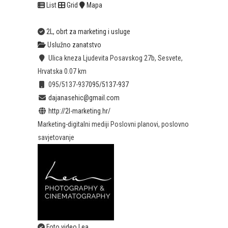
List
Grid
Mapa
2L, obrt za marketing i usluge
Uslužno zanatstvo
Ulica kneza Ljudevita Posavskog 27b, Sesvete,
Hrvatska
0.07 km
095/5137-937
095/5137-937
dajanasehic@gmail.com
http://2l-marketing.hr/
Marketing-digitalni mediji Poslovni planovi, poslovno
savjetovanje
Foto video Lea