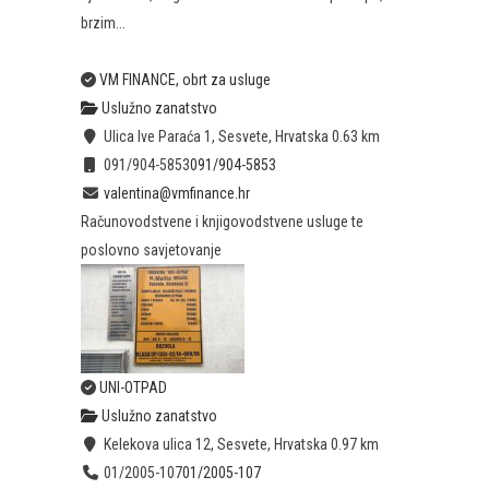
brzim...
VM FINANCE, obrt za usluge
Uslužno zanatstvo
Ulica Ive Paraća 1, Sesvete, Hrvatska
0.63 km
091/904-5853
091/904-5853
valentina@vmfinance.hr
Računovodstvene i knjigovodstvene usluge te
poslovno savjetovanje
UNI-OTPAD
Uslužno zanatstvo
Kelekova ulica 12, Sesvete, Hrvatska
0.97 km
01/2005-107
01/2005-107