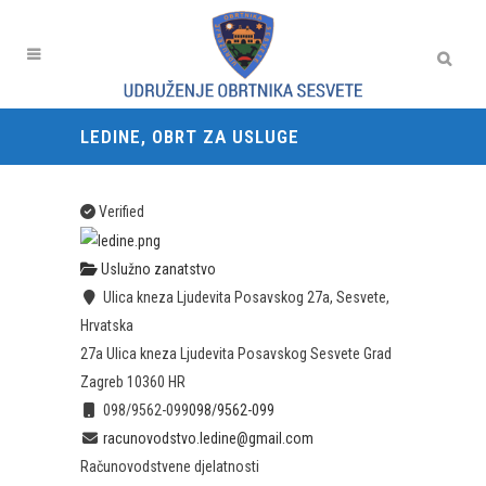
LEDINE, OBRT ZA USLUGE
Verified
Uslužno zanatstvo
Ulica kneza Ljudevita Posavskog 27a, Sesvete,
Hrvatska
27a Ulica kneza Ljudevita Posavskog
Sesvete
Grad
Zagreb
10360
HR
098/9562-099
098/9562-099
racunovodstvo.ledine@gmail.com
Računovodstvene djelatnosti