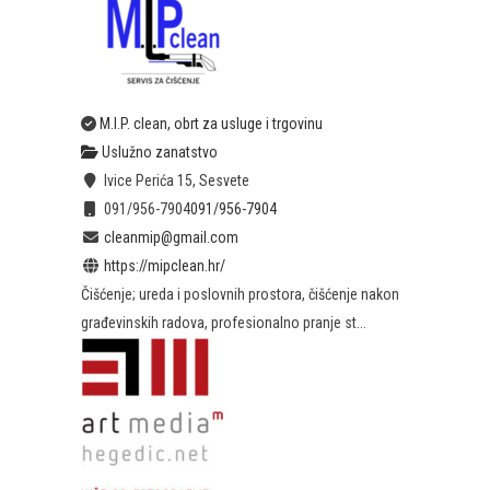
M.I.P. clean, obrt za usluge i trgovinu
Uslužno zanatstvo
Ivice Perića 15, Sesvete
091/956-7904
091/956-7904
cleanmip@gmail.com
https://mipclean.hr/
Čišćenje; ureda i poslovnih prostora, čišćenje nakon
građevinskih radova, profesionalno pranje st...