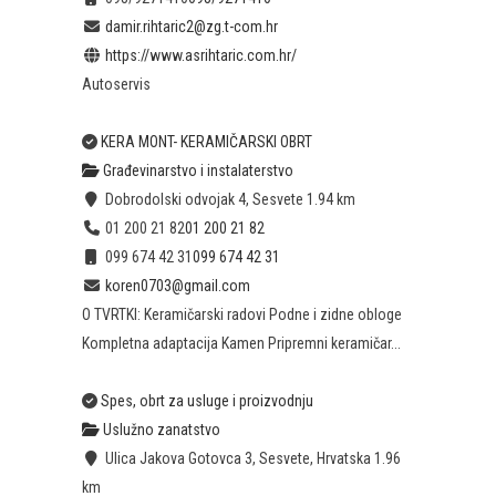
damir.rihtaric2@zg.t-com.hr
https://www.asrihtaric.com.hr/
Autoservis
KERA MONT- KERAMIČARSKI OBRT
Građevinarstvo i instalaterstvo
Dobrodolski odvojak 4, Sesvete
1.94 km
01 200 21 82
01 200 21 82
099 674 42 31
099 674 42 31
koren0703@gmail.com
O TVRTKI: Keramičarski radovi Podne i zidne obloge
Kompletna adaptacija Kamen Pripremni keramičar...
Spes, obrt za usluge i proizvodnju
Uslužno zanatstvo
Ulica Jakova Gotovca 3, Sesvete, Hrvatska
1.96
km