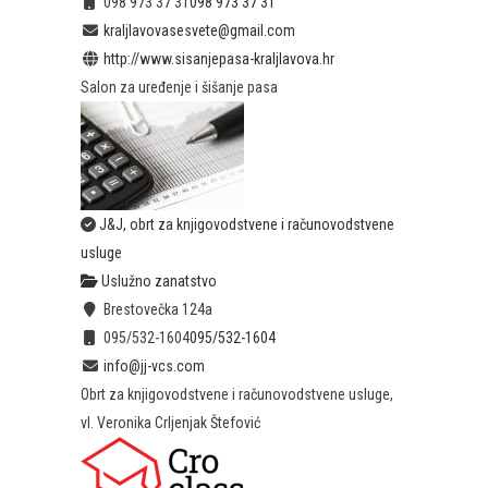
098 973 37 31
098 973 37 31
kraljlavovasesvete@gmail.com
http://www.sisanjepasa-kraljlavova.hr
Salon za uređenje i šišanje pasa
J&J, obrt za knjigovodstvene i računovodstvene
usluge
Uslužno zanatstvo
Brestovečka 124a
095/532-1604
095/532-1604
info@jj-vcs.com
Obrt za knjigovodstvene i računovodstvene usluge,
vl. Veronika Crljenjak Štefović