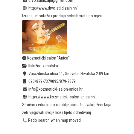
drvo.stildizajn@gmail.com
http://www.drvo-stildizajn.hr/
Izrada, montaža i prodaja sobnih vrata po mjeri
Kozmetički salon "Anica"
Uslužno zanatstvo
Varaždinska ulica 11, Sesvete, Hrvatska
2.09 km
095/879-7379
095/879-7379
info@kozmeticki-salon-anica.hr
https://www.kozmeticki-salon-anica.hr/
Stručno i educirano osoblje pomaže svakoj ženi koja
želi njegovati svoje lice i tijelo određivanj...
Redo search when map moved