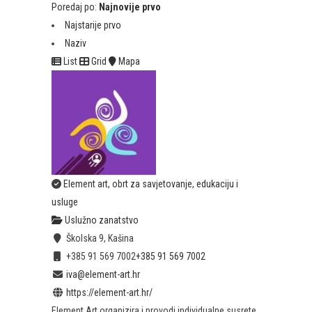
Poredaj po:
Najnovije prvo
Najstarije prvo
Naziv
List
Grid
Mapa
Element art, obrt za savjetovanje, edukaciju i
usluge
Uslužno zanatstvo
Školska 9, Kašina
+385 91 569 7002
+385 91 569 7002
iva@element-art.hr
https://element-art.hr/
Element Art organizira i provodi individualne susrete,