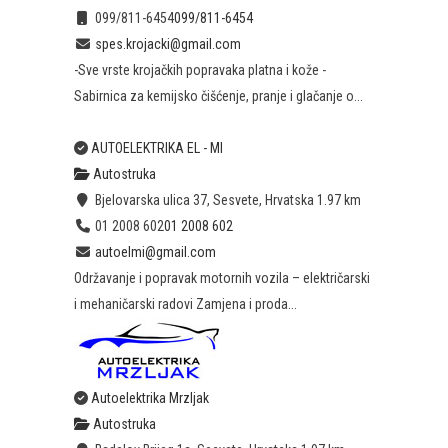
099/811-6454
099/811-6454
spes.krojacki@gmail.com
-Sve vrste krojačkih popravaka platna i kože -
Sabirnica za kemijsko čišćenje, pranje i glačanje o...
AUTOELEKTRIKA EL - MI
Autostruka
Bjelovarska ulica 37, Sesvete, Hrvatska
1.97 km
01 2008 602
01 2008 602
autoelmi@gmail.com
Održavanje i popravak motornih vozila – električarski
i mehaničarski radovi Zamjena i proda...
Autoelektrika Mrzljak
Autostruka