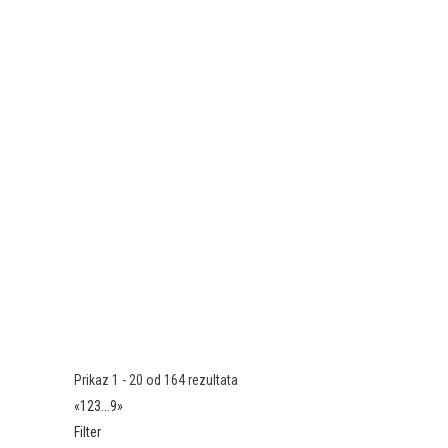
Prikaz 1 - 20 od 164 rezultata
«
1
2
3
...
9
»
Filter