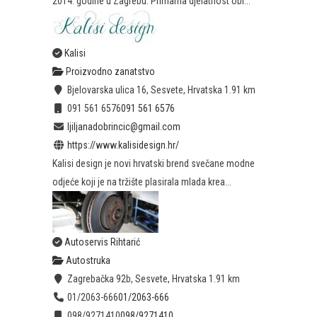
2014. godine u Zagrebu. Primarna djelatnost obr...
Kalisi
Proizvodno zanatstvo
Bjelovarska ulica 16, Sesvete, Hrvatska
1.91 km
091 561 6576
091 561 6576
ljiljanadobrincic@gmail.com
https://www.kalisidesign.hr/
Kalisi design je novi hrvatski brend svečane modne
odjeće koji je na tržište plasirala mlada krea...
Autoservis Rihtarić
Autostruka
Zagrebačka 92b, Sesvete, Hrvatska
1.91 km
01/2063-666
01/2063-666
098/9271410
098/9271410