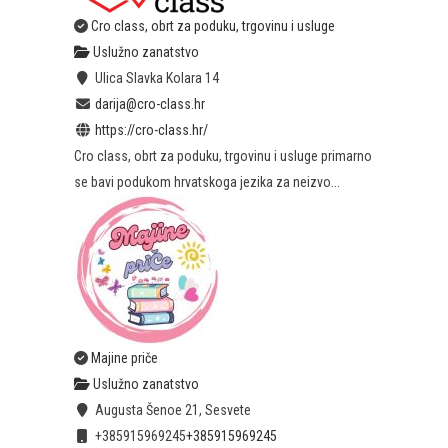
Cro class, obrt za poduku, trgovinu i usluge
Uslužno zanatstvo
Ulica Slavka Kolara 14
darija@cro-class.hr
https://cro-class.hr/
Cro class, obrt za poduku, trgovinu i usluge primarno
se bavi podukom hrvatskoga jezika za neizvo...
Majine priče
Uslužno zanatstvo
Augusta Šenoe 21, Sesvete
+385915969245
+385915969245