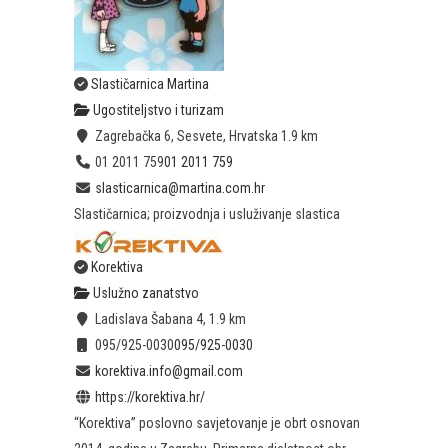
Slastičarnica Martina
Ugostiteljstvo i turizam
Zagrebačka 6, Sesvete, Hrvatska
1.9 km
01 2011 759
01 2011 759
slasticarnica@martina.com.hr
Slastičarnica; proizvodnja i usluživanje slastica
Korektiva
Uslužno zanatstvo
Ladislava Šabana 4,
1.9 km
095/925-0030
095/925-0030
korektiva.info@gmail.com
https://korektiva.hr/
“Korektiva” poslovno savjetovanje je obrt osnovan