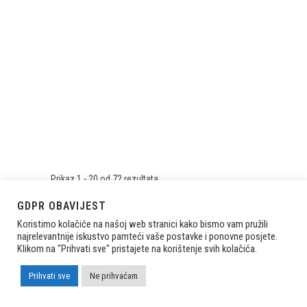
Prikaz 1 - 20 od 72 rezultata
«
1
2
3
4
»
GDPR OBAVIJEST
Koristimo kolačiće na našoj web stranici kako bismo vam pružili
najrelevantnije iskustvo pamteći vaše postavke i ponovne posjete.
Klikom na "Prihvati sve" pristajete na korištenje svih kolačića.
Info Box
Prihvati sve
Ne prihvaćam
Udruženje obrtnika Sesvete