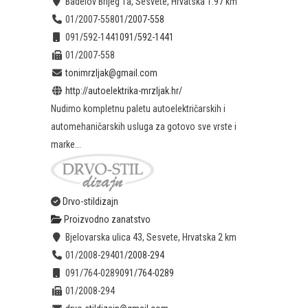
Badelov Brijeg 1a, Sesvete, Hrvatska
1.97 km
01/2007-558
01/2007-558
091/592-1441
091/592-1441
01/2007-558
tonimrzljak@gmail.com
http://autoelektrika-mrzljak.hr/
Nudimo kompletnu paletu autoelektričarskih i
automehaničarskih usluga za gotovo sve vrste i
marke...
Drvo-stildizajn
Proizvodno zanatstvo
Bjelovarska ulica 43, Sesvete, Hrvatska
2 km
01/2008-294
01/2008-294
091/764-0289
091/764-0289
01/2008-294