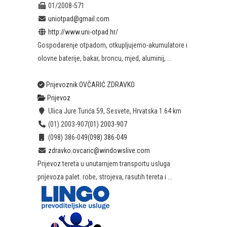
01/2008-571
uniotpad@gmail.com
http://www.uni-otpad.hr/
Gospodarenje otpadom, otkupljujemo-akumulatore i
olovne baterije, bakar, broncu, mjed, aluminij, ...
Prijevoznik OVČARIĆ ZDRAVKO
Prijevoz
Ulica Jure Turića 59, Sesvete, Hrvatska
1.64 km
(01) 2003-907
(01) 2003-907
(098) 386-049
(098) 386-049
zdravko.ovcaric@windowslive.com
Prijevoz tereta u unutarnjem transportu usluga
prijevoza palet. robe, strojeva, rasutih tereta i ...