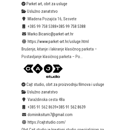
Parket art, obrt za usluge
Uslužno zanatstvo
Mladena Pozajića 16, Sesvete
+385 99 758 5388
+385 99 758 5388
Marko.Bicanic@parket-art.hr
https://www.parket-art.hr/usluge.html
Brušenje, kitanje i lakiranje klasičnog parketa –
Postavljanje klasičnog parketa – Po...
Cajt studio, obrt za proizvodnju filmova i usluge
Uslužno zanatstvo
Varaždinska cesta 48a
+385 91 562 8639
+385 91 562 8639
dominiksitum7@gmail.com
https://cajtstudio.com/
Obrt Cajt studio je kreativni studio specijaliziran za