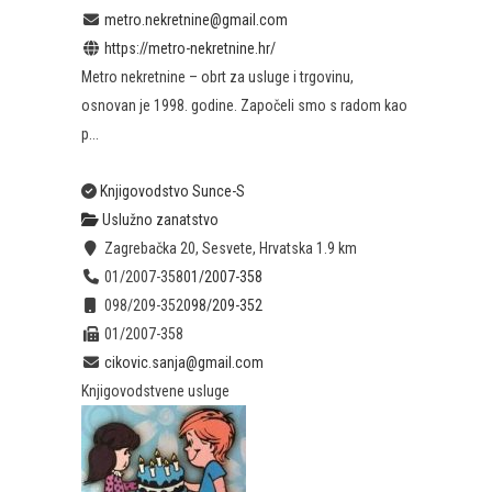
metro.nekretnine@gmail.com
https://metro-nekretnine.hr/
Metro nekretnine – obrt za usluge i trgovinu,
osnovan je 1998. godine. Započeli smo s radom kao
p...
Knjigovodstvo Sunce-S
Uslužno zanatstvo
Zagrebačka 20, Sesvete, Hrvatska
1.9 km
01/2007-358
01/2007-358
098/209-352
098/209-352
01/2007-358
cikovic.sanja@gmail.com
Knjigovodstvene usluge