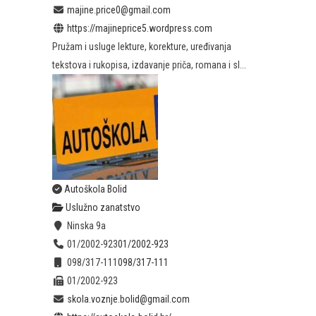
majine.price0@gmail.com
https://majineprice5.wordpress.com
Pružam i usluge lekture, korekture, uređivanja
tekstova i rukopisa, izdavanje priča, romana i sl...
Autoškola Bolid
Uslužno zanatstvo
Ninska 9a
01/2002-923
01/2002-923
098/317-111
098/317-111
01/2002-923
skola.voznje.bolid@gmail.com