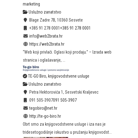
marketing
Uslužno zanatstvo
Blage Zadre 7B, 10360 Sesvete
+385 91 278 0001
+385 91 278 0001
info@web2brata.hr
https://web2brata.hr
“Web koji privlači. Oglasi koji prodaju.” – Izrada web
stranica i oglašavanje, ...
TE-GO Biro, knjigovodstvene usluge
Uslužno zanatstvo
Petra Hektorovića 1, Sesvetski Kraljevec
091 505-3907
091 505-3907
tegobiro@net.hr
http://te-go-biro.hr
Obrt smo za knjigovodstvene usluge i iza nas je
tridesetogodišnje iskustvo u pružanju knjigovodst...