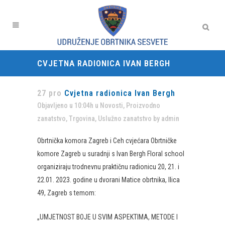
CVJETNA RADIONICA IVAN BERGH
27 pro
Cvjetna radionica Ivan Bergh
Objavljeno u 10:04h
u
Novosti
,
Proizvodno
zanatstvo
,
Trgovina
,
Uslužno zanatstvo
by
admin
Obrtnička komora Zagreb i Ceh cvjećara Obrtničke
komore Zagreb u suradnji s Ivan Bergh Floral school
organiziraju trodnevnu praktičnu radionicu 20, 21. i
22.01. 2023. godine u dvorani Matice obrtnika, Ilica
49, Zagreb s temom:
„UMJETNOST BOJE U SVIM ASPEKTIMA, METODE I