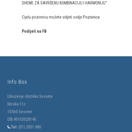
SHEME ZA SAVRŠENU KOMBINACIJU I HARMONIJU“
Cijelu pozivnicu možete vidjeti ovdje:
Pozivnica
Podijeli na FB
Info Box
Udruženje obrtnika Sesvete
Ninska 11c
10360 Sesvete
OIB:40103028145
Tel:
(01) 2001 086