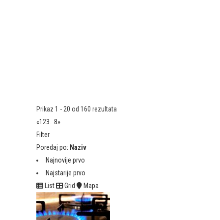
Prikaz 1 - 20 od 160 rezultata
«
1
2
3
...
8
»
Filter
Poredaj po:
Naziv
Najnovije prvo
Najstarije prvo
List
Grid
Mapa