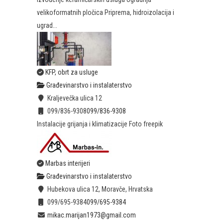
velikoformatnih pločica Priprema, hidroizolacija i
ugrad...
KFP, obrt za usluge
Građevinarstvo i instalaterstvo
Kraljevečka ulica 12
099/836-9308
099/836-9308
Instalacije grijanja i klimatizacije Foto freepik
Marbas interijeri
Građevinarstvo i instalaterstvo
Hubekova ulica 12, Moravče, Hrvatska
099/695-9384
099/695-9384
mikac.marijan1973@gmail.com