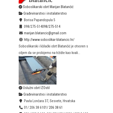
Soboslikarski obrt Marijan Blatančić
Građevinarstvo i instalaterstvo
Borisa Papandopula 5
098/275-514
098/275-514
marijan.blatancic@gmail.com
http://www.soboslikar-blatancic.hr/
Soboslikarski i ličilački obrt Blatančić je otvoren s
ciljem da se probijemo na tržište kao kvali...
Uslužni obrt IZOstil
Građevinarstvo i instalaterstvo
Pavla Lončara 37, Sesvete, Hrvatska
01/ 206 38 61
01/ 206 38 61