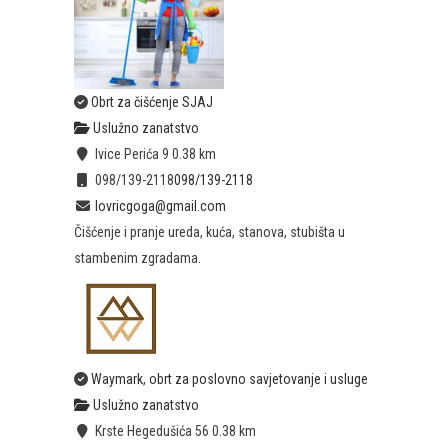
Obrt za čišćenje SJAJ
Uslužno zanatstvo
Ivice Perića 9
0.38 km
098/139-2118
098/139-2118
lovricgoga@gmail.com
Čišćenje i pranje ureda, kuća, stanova, stubišta u
stambenim zgradama.
Waymark, obrt za poslovno savjetovanje i usluge
Uslužno zanatstvo
Krste Hegedušića 56
0.38 km