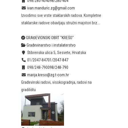
098/280-404
098/280-404
ivan.manduric.zg@gmail.com
Izvodimo sve vrste staklarskih radova. Kompletne
staklarske radove obavljaju stručni majstori brz...
GRAĐEVIONSKI OBRT "KREŠO"
Građevinarstvo i instalaterstvo
Štibrenska ulica 5, Sesvete, Hrvatska
01/2047-847
01/2047-847
098/248-790
098/248-790
marija.kreso@zg.t-com.hr
Građevinski radovi, visokogradnja, radovi na
gradilištu