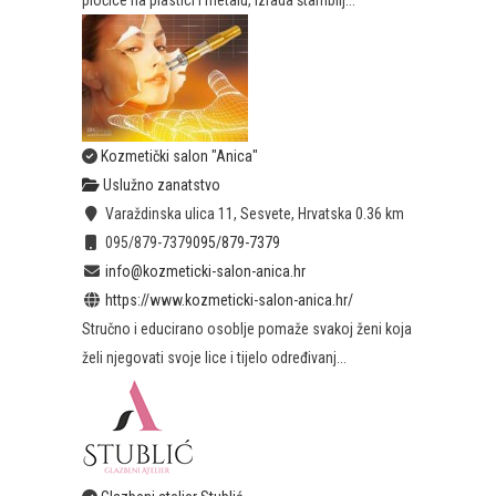
pločice na plastici i metalu, izrada štambilj...
Kozmetički salon "Anica"
Uslužno zanatstvo
Varaždinska ulica 11, Sesvete, Hrvatska
0.36 km
095/879-7379
095/879-7379
info@kozmeticki-salon-anica.hr
https://www.kozmeticki-salon-anica.hr/
Stručno i educirano osoblje pomaže svakoj ženi koja
želi njegovati svoje lice i tijelo određivanj...