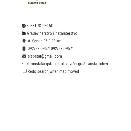
ELEKTRO-PETAR
Građevinarstvo i instalaterstvo
A. Šenoe 95
0.38 km
092/285-9571
092/285-9571
elepetar@gmail.com
Elektroinstalacijski i ostali završni građevinski radovi.
Redo search when map moved