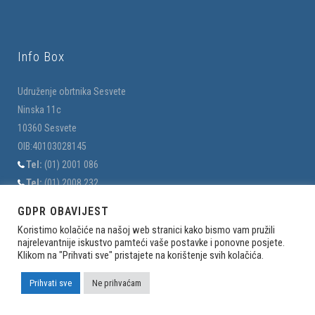
Info Box
Udruženje obrtnika Sesvete
Ninska 11c
10360 Sesvete
OIB:40103028145
Tel:
(01) 2001 086
Tel:
(01) 2008 232
E-mail:
uo.sesvete@hok.hr
GDPR OBAVIJEST
E-mail:
uo-sesvete@hi.t-com.hr
Koristimo kolačiće na našoj web stranici kako bismo vam pružili
najrelevantnije iskustvo pamteći vaše postavke i ponovne posjete.
Klikom na "Prihvati sve" pristajete na korištenje svih kolačića.
O nama
Prihvati sve
Ne prihvaćam
Povijest