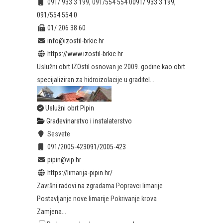
091/ 933 3 199, 091/554 554 0
091/ 933 3 199,
091/554 554 0
01/ 206 38 60
info@izostil-brkic.hr
https://www.izostil-brkic.hr
Uslužni obrt IZOstil osnovan je 2009. godine kao obrt
specijaliziran za hidroizolacije u graditel...
Uslužni obrt Pipin
Građevinarstvo i instalaterstvo
Sesvete
091/2005-423
091/2005-423
pipin@vip.hr
https://limarija-pipin.hr/
Završni radovi na zgradama Popravci limarije
Postavljanje nove limarije Pokrivanje krova
Zamjena...