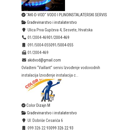
"AKI-D-VOD" VODO I PLINOINSTALATERSKI SERVIS
Građevinarstvo i instalaterstvo
Ulica Prva Gupčeva 4, Sesvete, Hrvatska
01/2004-469
01/2004-469
091/5004-055
091/5004-055
01/2004-469
akidvod@gmail.com
Ovlašteni “Vaillant” servis Izvođenje vodovodnih
instalacija Izvođenje instalacija c...
Color Dizajn M
Građevinarstvo i instalaterstvo
Ul. Dobriše Cesarića 6
099 326 22 93
099 326 22 93