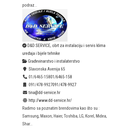
podraz...
D&D SERVICE, obrt za instalaciju i servis klima
uređaja i bijele tehnike
Građevinarstvo i instalaterstvo
Slavonska Avenija 65
01/6465-158
01/6465-158
091/478-9927
091/478-9927
tina@dd-service.hr
http://www.dd-service.hr/
Radimo sa poznatim brendovima kao što su :
Samsung, Maxon, Haier, Toshiba, LG, Korel, Midea,
Shar...