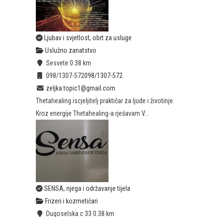
Ljubav i svjetlost, obrt za usluge
Uslužno zanatstvo
Sesvete
0.38 km
098/1307-572
098/1307-572
zeljka.topic1@gmail.com
Thetahealing iscjeljitelj praktičar za ljude i životinje.
Kroz energije Thetahealing-a rješavam V...
SENSA, njega i održavanje tijela
Frizeri i kozmetičari
Dugoselska c 33
0.38 km