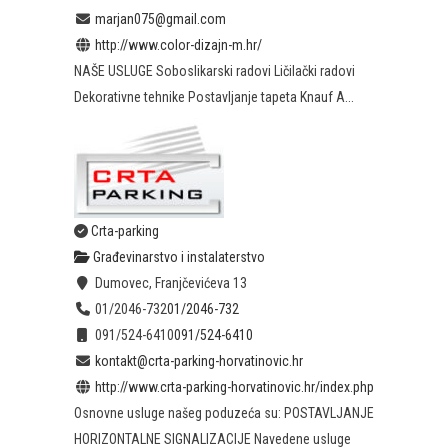
marjan075@gmail.com
http://www.color-dizajn-m.hr/
NAŠE USLUGE Soboslikarski radovi Ličilački radovi
Dekorativne tehnike Postavljanje tapeta Knauf A...
Crta-parking
Građevinarstvo i instalaterstvo
Dumovec, Franjčevićeva 13
01/2046-732
01/2046-732
091/524-6410
091/524-6410
kontakt@crta-parking-horvatinovic.hr
http://www.crta-parking-horvatinovic.hr/index.php
Osnovne usluge našeg poduzeća su: POSTAVLJANJE
HORIZONTALNE SIGNALIZACIJE Navedene usluge