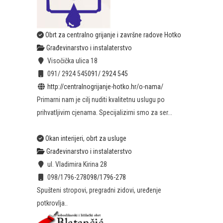
Obrt za centralno grijanje i završne radove Hotko
Građevinarstvo i instalaterstvo
Visočička ulica 18
091/ 2924 545
091/ 2924 545
http://centralnogrijanje-hotko.hr/o-nama/
Primarni nam je cilj nuditi kvalitetnu uslugu po
prihvatljivim cjenama. Specijalizirni smo za ser...
Okan interijeri, obrt za usluge
Građevinarstvo i instalaterstvo
ul. Vladimira Kirina 28
098/1796-278
098/1796-278
Spušteni stropovi, pregradni zidovi, uređenje
potkrovlja..