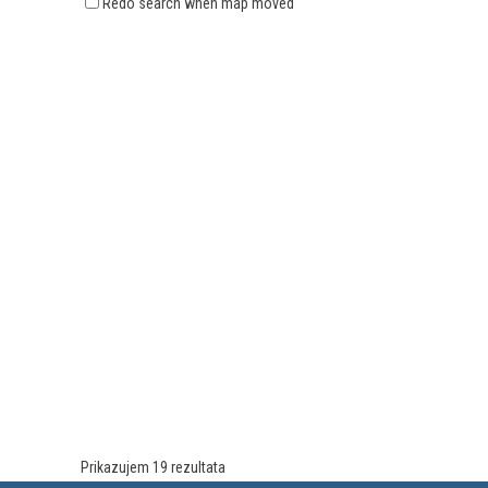
Redo search when map moved
Prikazujem 19 rezultata