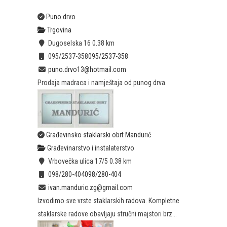
Puno drvo
Trgovina
Dugoselska 16
0.38 km
095/2537-358
095/2537-358
puno.drvo13@hotmail.com
Prodaja madraca i namještaja od punog drva.
Građevinsko staklarski obrt Mandurić
Građevinarstvo i instalaterstvo
Vrbovečka ulica 17/5
0.38 km
098/280-404
098/280-404
ivan.manduric.zg@gmail.com
Izvodimo sve vrste staklarskih radova. Kompletne
staklarske radove obavljaju stručni majstori brz...