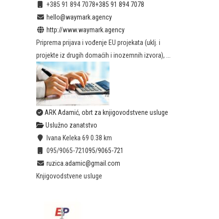
+385 91 894 7078
+385 91 894 7078
hello@waymark.agency
http://www.waymark.agency
Priprema prijava i vođenje EU projekata (uklj. i
projekte iz drugih domaćih i inozemnih izvora), ...
ARK Adamić, obrt za knjigovodstvene usluge
Uslužno zanatstvo
Ivana Keleka 69
0.38 km
095/9065-721
095/9065-721
ruzica.adamic@gmail.com
Knjigovodstvene usluge