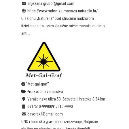
snjezana.grubor@gmail.com
https://www.salon-za-masazu-naturella.hr/
U salonu „Naturella“ pod stručnim nadzorom
fizioterapeuta, osim klasične ručne masaže nudimo
anti...
"Met-gal-graf"
Proizvodno zanatstvo
Varaždinska ulica 53, Sesvete, Hrvatska
0.34 km
091/510-9990
091/510-9990
davorek1@gmail.com
CNC i lasersko graviranje i izrezivanje. Natpisne