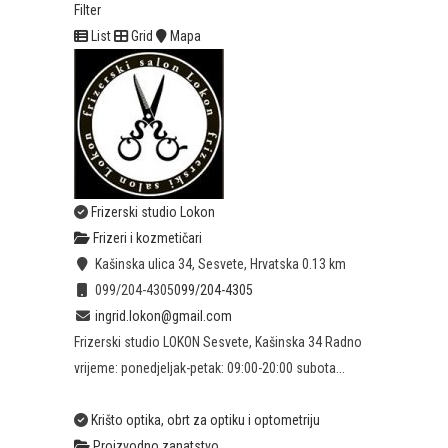
Filter
List
Grid
Mapa
Frizerski studio Lokon
Frizeri i kozmetičari
Kašinska ulica 34, Sesvete, Hrvatska
0.13 km
099/204-4305
099/204-4305
ingrid.lokon@gmail.com
Frizerski studio LOKON Sesvete, Kašinska 34 Radno
vrijeme: ponedjeljak-petak: 09:00-20:00 subota...
Krišto optika, obrt za optiku i optometriju
Proizvodno zanatstvo