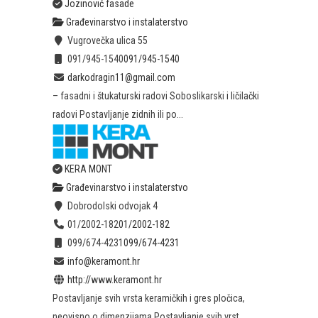
Jozinović fasade
Građevinarstvo i instalaterstvo
Vugrovečka ulica 55
091/945-1540
091/945-1540
darkodragin11@gmail.com
– fasadni i štukaturski radovi Soboslikarski i ličilački
radovi Postavljanje zidnih ili po...
KERA MONT
Građevinarstvo i instalaterstvo
Dobrodolski odvojak 4
01/2002-182
01/2002-182
099/674-4231
099/674-4231
info@keramont.hr
http://www.keramont.hr
Postavljanje svih vrsta keramičkih i gres pločica,
neovisno o dimenzijama Postavljanje svih vrst...