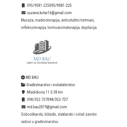
095/9081-225
095/9081-225
suzana.kolar16@gmail.com
Masaža, maderoterapija, anticelulitni tretmani,
refleksoterapija, termoaromaterapija, depilacija
MD BAU
Građevinarstvo i instalaterstvo
Mladičkova 11
0.38 km
098/352-737
098/352-737
md.bau2019@gmail.com
Soboslikarski, ličilački, staklarski i ostali završni
radovi u građevinarstvu.