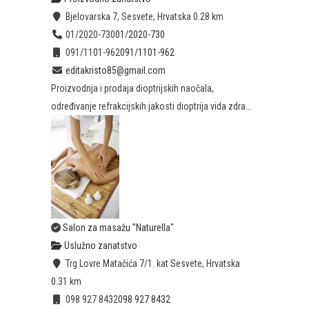
Bjelovarska 7, Sesvete, Hrvatska
0.28 km
01/2020-730
01/2020-730
091/1101-962
091/1101-962
editakristo85@gmail.com
Proizvodnja i prodaja dioptrijskih naočala,
određivanje refrakcijskih jakosti dioptrija vida zdra...
Salon za masažu "Naturella"
Uslužno zanatstvo
Trg Lovre Matačića 7/1. kat Sesvete, Hrvatska
0.31 km
098 927 8432
098 927 8432