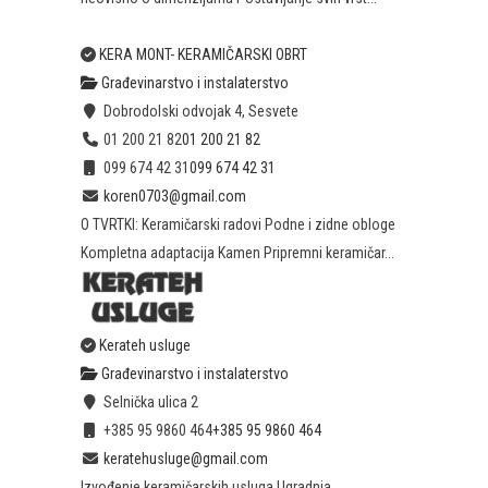
KERA MONT- KERAMIČARSKI OBRT
Građevinarstvo i instalaterstvo
Dobrodolski odvojak 4, Sesvete
01 200 21 82
01 200 21 82
099 674 42 31
099 674 42 31
koren0703@gmail.com
O TVRTKI: Keramičarski radovi Podne i zidne obloge
Kompletna adaptacija Kamen Pripremni keramičar...
Kerateh usluge
Građevinarstvo i instalaterstvo
Selnička ulica 2
+385 95 9860 464
+385 95 9860 464
keratehusluge@gmail.com
Izvođenje keramičarskih usluga Ugradnja