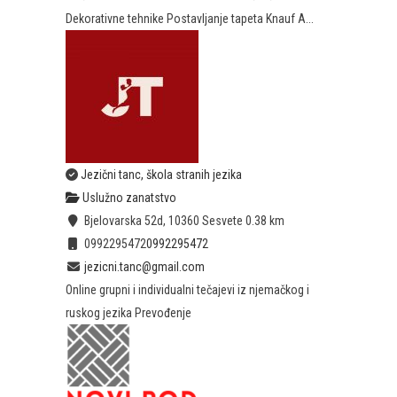
Dekorativne tehnike Postavljanje tapeta Knauf A...
Jezični tanc, škola stranih jezika
Uslužno zanatstvo
Bjelovarska 52d, 10360 Sesvete
0.38 km
0992295472
0992295472
jezicni.tanc@gmail.com
Online grupni i individualni tečajevi iz njemačkog i
ruskog jezika Prevođenje