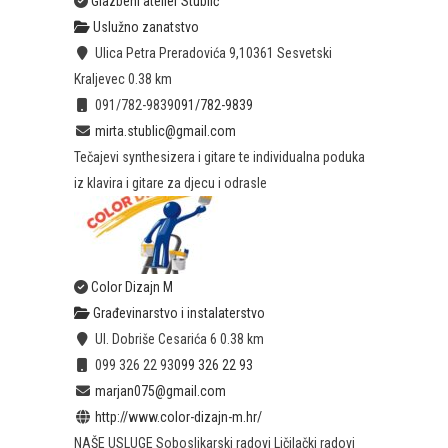
Glazbeni atelier Stublić
Uslužno zanatstvo
Ulica Petra Preradovića 9,10361 Sesvetski
Kraljevec
0.38 km
091/782-9839
091/782-9839
mirta.stublic@gmail.com
Tečajevi synthesizera i gitare te individualna poduka
iz klavira i gitare za djecu i odrasle
Color Dizajn M
Građevinarstvo i instalaterstvo
Ul. Dobriše Cesarića 6
0.38 km
099 326 22 93
099 326 22 93
marjan075@gmail.com
http://www.color-dizajn-m.hr/
NAŠE USLUGE Soboslikarski radovi Ličilački radovi