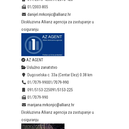
01/2003-805
danijel.mrkonjic@allianz.hr
Ekskluzivna Allianz agencija za zastupanje u
osiguranju
AZ AGENT
Uslužno zanatstvo
Dugoselska c. 33a (Centar Elez)
0.38 km
01/7079-990
01/7079-990
091/5153-225
091/5153-225
01/7079-990
marijana.mrkonjic@allianz.hr
Ekskluzivna Allianz agencija za zastupanje u
osiguranju