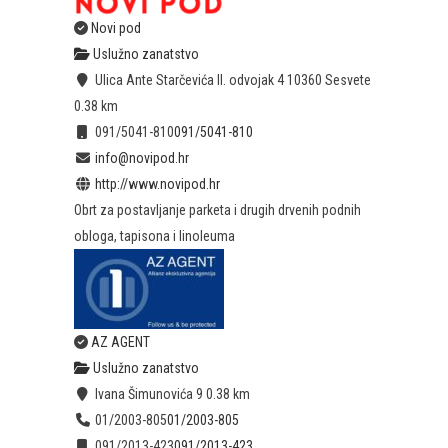
Novi pod
Uslužno zanatstvo
Ulica Ante Starčevića II. odvojak 4 10360 Sesvete
0.38 km
091/5041-810
091/5041-810
info@novipod.hr
http://www.novipod.hr
Obrt za postavljanje parketa i drugih drvenih podnih
obloga, tapisona i linoleuma
AZ AGENT
Uslužno zanatstvo
Ivana Šimunovića 9
0.38 km
01/2003-805
01/2003-805
091/2013-423
091/2013-423