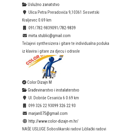
Uslužno zanatstvo
Ulica Petra Preradovića 9,10361 Sesvetski
Kraljevec
0.69 km
091/782-9839
091/782-9839
mirta.stublic@gmail.com
Tečajevi synthesizera i gitare te individualna poduka
iz klavira i gitare za djecu i odrasle
Color Dizajn M
Građevinarstvo i instalaterstvo
Ul. Dobriše Cesarića 6
0.69 km
099 326 22 93
099 326 22 93
marjan075@gmail.com
http://www.color-dizajn-m.hr/
NAŠE USLUGE Soboslikarski radovi Ličilački radovi