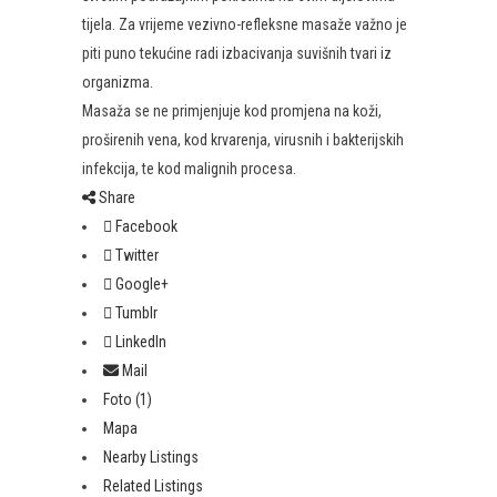
tijela. Za vrijeme vezivno-refleksne masaže važno je
piti puno tekućine radi izbacivanja suvišnih tvari iz
organizma.
Masaža se ne primjenjuje kod promjena na koži,
proširenih vena, kod krvarenja, virusnih i bakterijskih
infekcija, te kod malignih procesa.
Share
Facebook
Twitter
Google+
Tumblr
LinkedIn
Mail
Foto (1)
Mapa
Nearby Listings
Related Listings