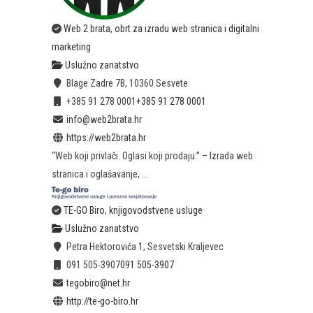
Web 2 brata, obrt za izradu web stranica i digitalni
marketing
Uslužno zanatstvo
Blage Zadre 7B, 10360 Sesvete
+385 91 278 0001
+385 91 278 0001
info@web2brata.hr
https://web2brata.hr
“Web koji privlači. Oglasi koji prodaju.” – Izrada web
stranica i oglašavanje, ...
TE-GO Biro, knjigovodstvene usluge
Uslužno zanatstvo
Petra Hektorovića 1, Sesvetski Kraljevec
091 505-3907
091 505-3907
tegobiro@net.hr
http://te-go-biro.hr