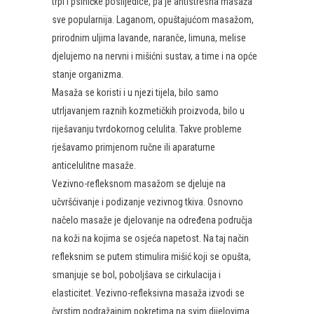
trpi i psihičke poslijedice, pa je antistresna masaža
sve popularnija. Laganom, opuštajućom masažom,
prirodnim uljima lavande, naranče, limuna, melise
djelujemo na nervni i mišićni sustav, a time i na opće
stanje organizma.
Masaža se koristi i u njezi tijela, bilo samo
utrljavanjem raznih kozmetičkih proizvoda, bilo u
riješavanju tvrdokornog celulita. Takve probleme
rješavamo primjenom ručne ili aparaturne
anticelulitne masaže.
Vezivno-refleksnom masažom se djeluje na
učvršćivanje i podizanje vezivnog tkiva. Osnovno
načelo masaže je djelovanje na određena područja
na koži na kojima se osjeća napetost. Na taj način
refleksnim se putem stimulira mišić koji se opušta,
smanjuje se bol, poboljšava se cirkulacija i
elasticitet. Vezivno-refleksivna masaža izvodi se
čvrstim podražajnim pokretima na svim dijelovima