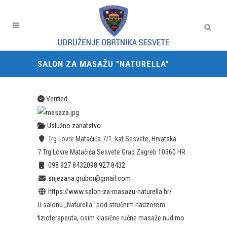
SALON ZA MASAŽU "NATURELLA"
Verified
Uslužno zanatstvo
Trg Lovre Matačića 7/1. kat Sesvete, Hrvatska
7 Trg Lovre Matačića
Sesvete
Grad Zagreb
10360
HR
098 927 8432
098 927 8432
snjezana.grubor@gmail.com
https://www.salon-za-masazu-naturella.hr/
U salonu „Naturella“ pod stručnim nadzorom
fizioterapeuta, osim klasične ručne masaže nudimo