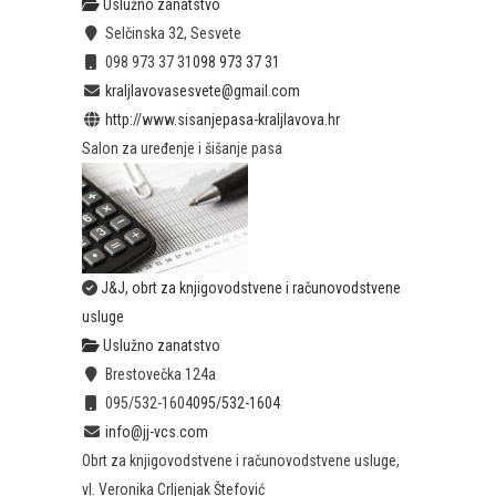
Uslužno zanatstvo
Selčinska 32, Sesvete
098 973 37 31
098 973 37 31
kraljlavovasesvete@gmail.com
http://www.sisanjepasa-kraljlavova.hr
Salon za uređenje i šišanje pasa
J&J, obrt za knjigovodstvene i računovodstvene
usluge
Uslužno zanatstvo
Brestovečka 124a
095/532-1604
095/532-1604
info@jj-vcs.com
Obrt za knjigovodstvene i računovodstvene usluge,
vl. Veronika Crljenjak Štefović