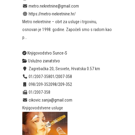
metro.nekretnine@gmail.com
https://metro-nekretnine.hr/
Metro nekretnine – obrt za usluge i trgovinu,
osnovan je 1998. godine. Započeli smo s radom kao
p...
Knjigovodstvo Sunce-S
Uslužno zanatstvo
Zagrebačka 20, Sesvete, Hrvatska
0.57 km
01/2007-358
01/2007-358
098/209-352
098/209-352
01/2007-358
cikovic.sanja@gmail.com
Knjigovodstvene usluge