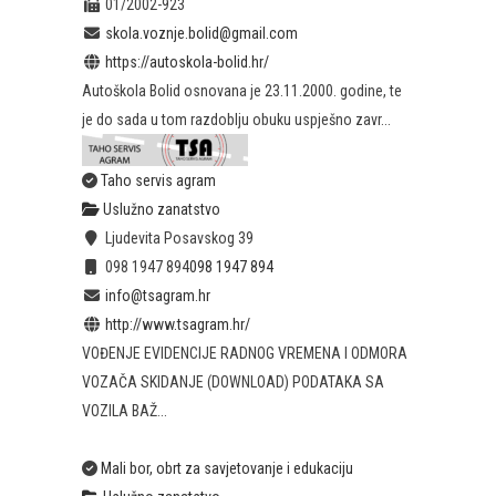
01/2002-923
skola.voznje.bolid@gmail.com
https://autoskola-bolid.hr/
Autoškola Bolid osnovana je 23.11.2000. godine, te
je do sada u tom razdoblju obuku uspješno zavr...
Taho servis agram
Uslužno zanatstvo
Ljudevita Posavskog 39
098 1947 894
098 1947 894
info@tsagram.hr
http://www.tsagram.hr/
VOĐENJE EVIDENCIJE RADNOG VREMENA I ODMORA
VOZAČA SKIDANJE (DOWNLOAD) PODATAKA SA
VOZILA BAŽ...
Mali bor, obrt za savjetovanje i edukaciju