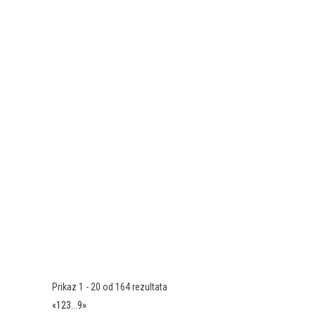
Prikaz 1 - 20 od 164 rezultata
«
1
2
3
...
9
»