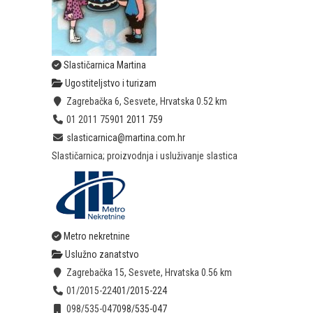
Slastičarnica Martina
Ugostiteljstvo i turizam
Zagrebačka 6, Sesvete, Hrvatska
0.52 km
01 2011 759
01 2011 759
slasticarnica@martina.com.hr
Slastičarnica; proizvodnja i usluživanje slastica
Metro nekretnine
Uslužno zanatstvo
Zagrebačka 15, Sesvete, Hrvatska
0.56 km
01/2015-224
01/2015-224
098/535-047
098/535-047