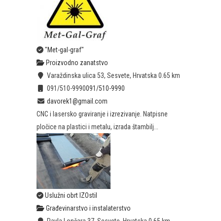
"Met-gal-graf"
Proizvodno zanatstvo
Varaždinska ulica 53, Sesvete, Hrvatska
0.65 km
091/510-9990
091/510-9990
davorek1@gmail.com
CNC i lasersko graviranje i izrezivanje. Natpisne
pločice na plastici i metalu, izrada štambilj...
Uslužni obrt IZOstil
Građevinarstvo i instalaterstvo