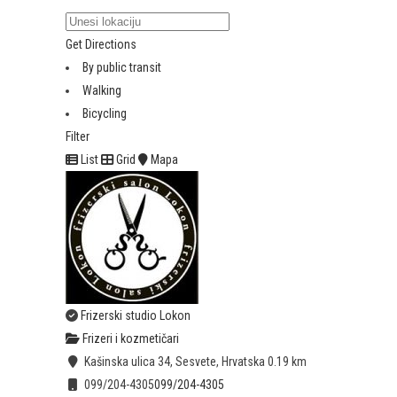
Get Directions
By public transit
Walking
Bicycling
Filter
List
Grid
Mapa
Frizerski studio Lokon
Frizeri i kozmetičari
Kašinska ulica 34, Sesvete, Hrvatska
0.19 km
099/204-4305
099/204-4305