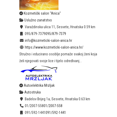
Kozmetički salon "Anica"
Uslužno zanatstvo
Varaždinska ulica 11, Sesvete, Hrvatska
0.59 km
095/879-7379
095/879-7379
info@kozmeticki-salon-anica.hr
https://www.kozmeticki-salon-anica.hr/
Stručno i educirano osoblje pomaže svakoj ženi koja
želi njegovati svoje lice i tijelo određivanj...
Autoelektrika Mrzljak
Autostruka
Badelov Brijeg 1a, Sesvete, Hrvatska
0.63 km
01/2007-558
01/2007-558
091/592-1441
091/592-1441