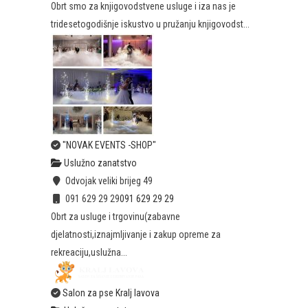
Obrt smo za knjigovodstvene usluge i iza nas je
tridesetogodišnje iskustvo u pružanju knjigovodst...
"NOVAK EVENTS -SHOP"
Uslužno zanatstvo
Odvojak veliki brijeg 49
091 629 29 29
091 629 29 29
Obrt za usluge i trgovinu(zabavne
djelatnosti,iznajmljivanje i zakup opreme za
rekreaciju,uslužna...
Salon za pse Kralj lavova