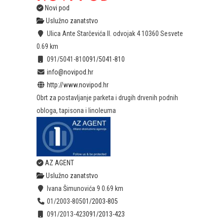
Novi pod
Uslužno zanatstvo
Ulica Ante Starčevića II. odvojak 4 10360 Sesvete
0.69 km
091/5041-810
091/5041-810
info@novipod.hr
http://www.novipod.hr
Obrt za postavljanje parketa i drugih drvenih podnih
obloga, tapisona i linoleuma
AZ AGENT
Uslužno zanatstvo
Ivana Šimunovića 9
0.69 km
01/2003-805
01/2003-805
091/2013-423
091/2013-423