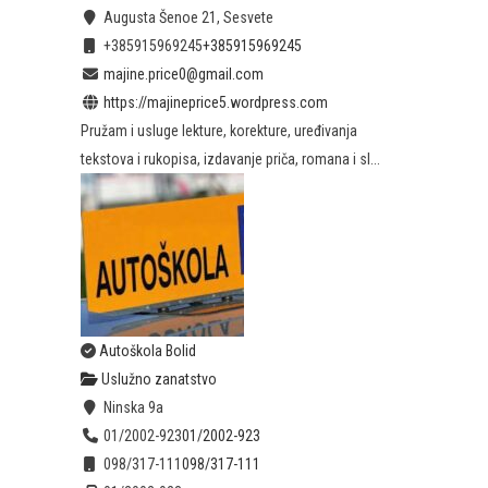
Augusta Šenoe 21, Sesvete
+385915969245
+385915969245
majine.price0@gmail.com
https://majineprice5.wordpress.com
Pružam i usluge lekture, korekture, uređivanja
tekstova i rukopisa, izdavanje priča, romana i sl...
Autoškola Bolid
Uslužno zanatstvo
Ninska 9a
01/2002-923
01/2002-923
098/317-111
098/317-111