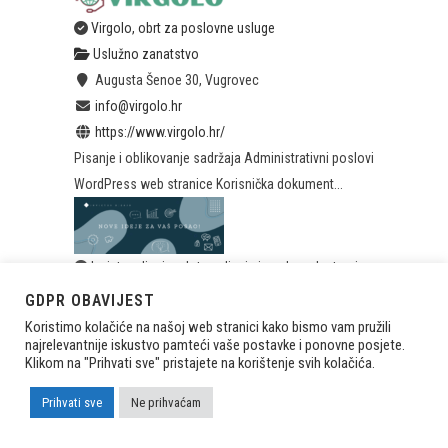
Virgolo, obrt za poslovne usluge
Uslužno zanatstvo
Augusta Šenoe 30, Vugrovec
info@virgolo.hr
https://www.virgolo.hr/
Pisanje i oblikovanje sadržaja Administrativni poslovi
WordPress web stranice Korisnička dokument...
Invictus dizajn, obrt za dizajn i zradu web stranica
Uslužno zanatstvo
GDPR OBAVIJEST
Jakova Gotovca 34, 10360 Sesvete
Koristimo kolačiće na našoj web stranici kako bismo vam pružili
najrelevantnije iskustvo pamteći vaše postavke i ponovne posjete.
+385 98 649 517
+385 98 649 517
Klikom na "Prihvati sve" pristajete na korištenje svih kolačića.
zeljko.vinkovic@invictus-dizajn.com
https://www.invictus-dizajn.com/
Prihvati sve
Ne prihvaćam
Izrada web stranica, web dućani, Internet marketing,