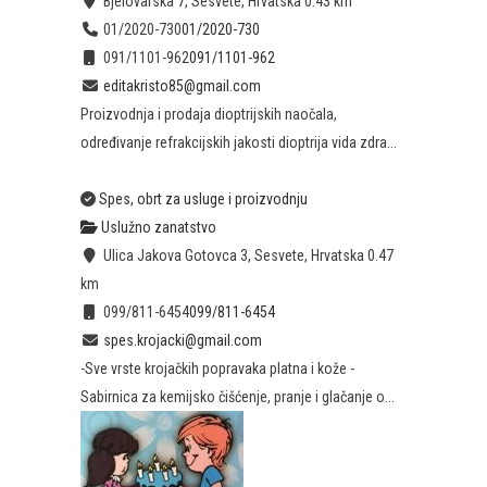
Bjelovarska 7, Sesvete, Hrvatska
0.43 km
01/2020-730
01/2020-730
091/1101-962
091/1101-962
editakristo85@gmail.com
Proizvodnja i prodaja dioptrijskih naočala,
određivanje refrakcijskih jakosti dioptrija vida zdra...
Spes, obrt za usluge i proizvodnju
Uslužno zanatstvo
Ulica Jakova Gotovca 3, Sesvete, Hrvatska
0.47
km
099/811-6454
099/811-6454
spes.krojacki@gmail.com
-Sve vrste krojačkih popravaka platna i kože -
Sabirnica za kemijsko čišćenje, pranje i glačanje o...