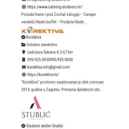
https://www.catering-dodivero.hr/
Ponuda hrane i pića Coctail zalogaji – Canape
sendviči Hladni buffet – Predjela Hladn...
Korektiva
Uslužno zanatstvo
Ladislava Šabana 4,
0.67 km
095/925-0030
095/925-0030
korektiva.info@gmail.com
https://korektiva.hr/
“Korektiva” poslovno savjetovanje je obrt osnovan
2014. godine u Zagrebu. Primarna djelatnost obr...
Glazbeni atelier Stublić