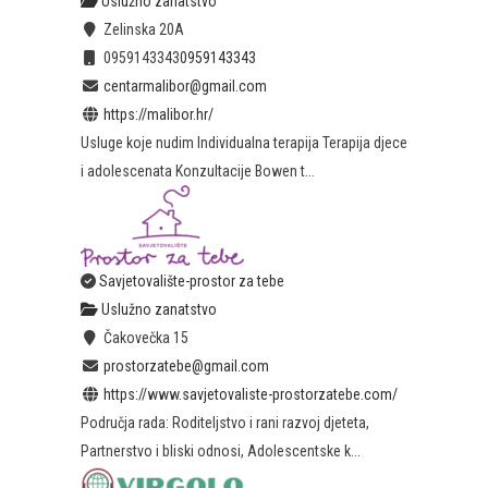
Uslužno zanatstvo
Zelinska 20A
0959143343
0959143343
centarmalibor@gmail.com
https://malibor.hr/
Usluge koje nudim Individualna terapija Terapija djece
i adolescenata Konzultacije Bowen t...
Savjetovalište-prostor za tebe
Uslužno zanatstvo
Čakovečka 15
prostorzatebe@gmail.com
https://www.savjetovaliste-prostorzatebe.com/
Područja rada: Roditeljstvo i rani razvoj djeteta,
Partnerstvo i bliski odnosi, Adolescentske k...