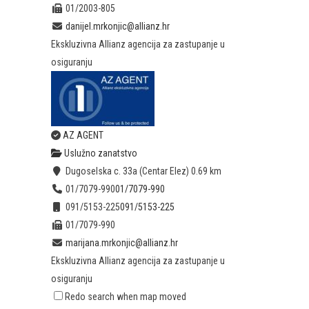
01/2003-805
danijel.mrkonjic@allianz.hr
Ekskluzivna Allianz agencija za zastupanje u
osiguranju
AZ AGENT
Uslužno zanatstvo
Dugoselska c. 33a (Centar Elez)
0.69 km
01/7079-990
01/7079-990
091/5153-225
091/5153-225
01/7079-990
marijana.mrkonjic@allianz.hr
Ekskluzivna Allianz agencija za zastupanje u
osiguranju
Redo search when map moved