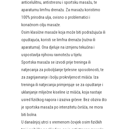
anticelulitnu, antistresnu i sportsku masažu, te
aparaturnu limfnu drenažu. Za masažu koristimo
100% prirodna ulja, ovisno o problematici i
konačnom cilju masaže.
Osim klasične masaže koja može biti podražujuća ili
opuštajuća, koristi se limfna drenaža (ručna ili
aparaturna). Ona djeluje na izmjenu tekućina i
uspostavlja njihovu ravnotežu u tijelu.
Sportska masaža se izvodi prije treninga ili
natjecanja za poboljšanje tjelesne sposobnosti, te
za zagrijavnanje i bolju prokrvljenost mišića. Iza
treninga ili natjecanja primjenjuje se za opuštanje i
uklanjanje mliječne kiseline iz mišića, koja nastaje
usred fizičkog napora i izaziva grčeve. Bez obzira što
je sportska masaža po intenzitetu čvršća, ne mora
biti bolna.
U današnjoj utrci s vremenom čovjek osim fizičkih