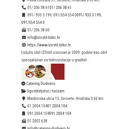
Pavla Lončara 37, Sesvete, Hrvatska
0.65 km
01/ 206 38 61
01/ 206 38 61
091/ 933 3 199, 091/554 554 0
091/ 933 3 199,
091/554 554 0
01/ 206 38 60
info@izostil-brkic.hr
https://www.izostil-brkic.hr
Uslužni obrt IZOstil osnovan je 2009. godine kao obrt
specijaliziran za hidroizolacije u graditel...
Catering Dodivero
Ugostiteljstvo i turizam
Mariborska ulica 15, Sesvete, Hrvatska
0.66 km
01 2004 104
01 2004 104
091 2004 104
091 2004 104
01 2002 638
info@catering-dodivero.hr