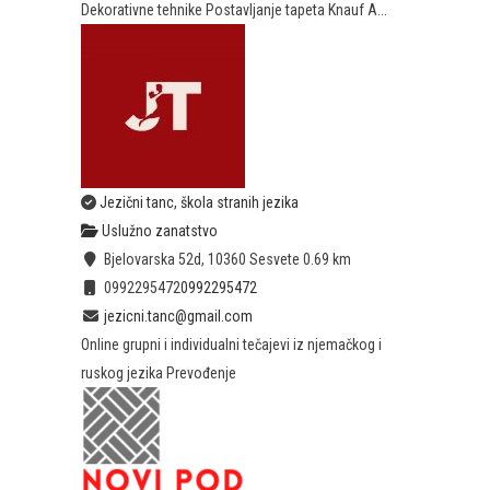
Dekorativne tehnike Postavljanje tapeta Knauf A...
Jezični tanc, škola stranih jezika
Uslužno zanatstvo
Bjelovarska 52d, 10360 Sesvete
0.69 km
0992295472
0992295472
jezicni.tanc@gmail.com
Online grupni i individualni tečajevi iz njemačkog i
ruskog jezika Prevođenje