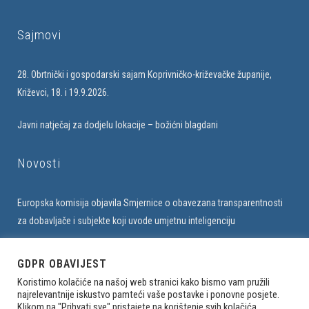
Sajmovi
28. Obrtnički i gospodarski sajam Koprivničko-križevačke županije,
Križevci, 18. i 19.9.2026.
Javni natječaj za dodjelu lokacije – božićni blagdani
Novosti
Europska komisija objavila Smjernice o obavezana transparentnosti
za dobavljače i subjekte koji uvode umjetnu inteligenciju
Upis u bazu obrtnika na web stranici Udruženja
GDPR OBAVIJEST
Koristimo kolačiće na našoj web stranici kako bismo vam pružili
najrelevantnije iskustvo pamteći vaše postavke i ponovne posjete.
Klikom na "Prihvati sve" pristajete na korištenje svih kolačića.