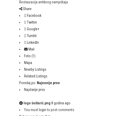
Restauracija antiknog namještaja
Share
Facebook
Twitter
Google+
Tumblr
LinkedIn
Mail
Foto (1)
Mapa
Nearby Listings
Related Listings
Poredaj po:
Najnovije prvo
Najstarije prvo
logo šoštarić.png
8 godina ago
You must
login
to post comments