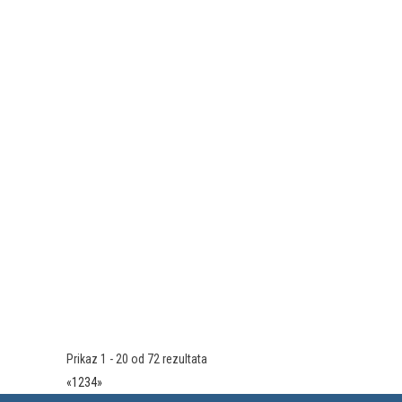
Prikaz 1 - 20 od 72 rezultata
«
1
2
3
4
»