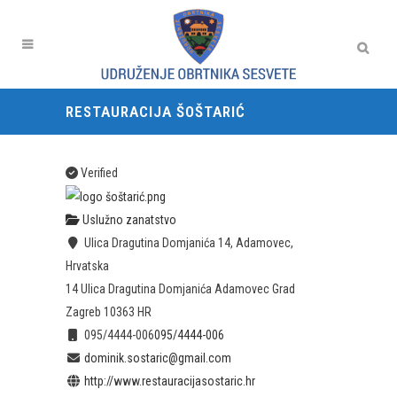
RESTAURACIJA ŠOŠTARIĆ
Verified
Uslužno zanatstvo
Ulica Dragutina Domjanića 14, Adamovec,
Hrvatska
14 Ulica Dragutina Domjanića
Adamovec
Grad
Zagreb
10363
HR
095/4444-006
095/4444-006
dominik.sostaric@gmail.com
http://www.restauracijasostaric.hr