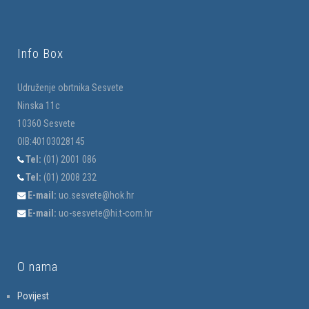
Info Box
Udruženje obrtnika Sesvete
Ninska 11c
10360 Sesvete
OIB:40103028145
Tel:
(01) 2001 086
Tel:
(01) 2008 232
E-mail:
uo.sesvete@hok.hr
E-mail:
uo-sesvete@hi.t-com.hr
O nama
Povijest