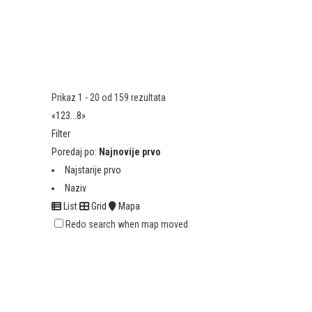
Prikaz 1 - 20 od 159 rezultata
«
1
2
3
...
8
»
Filter
Poredaj po:
Najnovije prvo
Najstarije prvo
Naziv
List
Grid
Mapa
Redo search when map moved