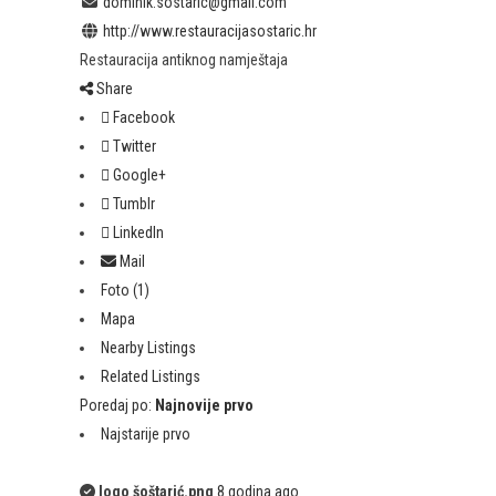
dominik.sostaric@gmail.com
http://www.restauracijasostaric.hr
Restauracija antiknog namještaja
Share
Facebook
Twitter
Google+
Tumblr
LinkedIn
Mail
Foto (1)
Mapa
Nearby Listings
Related Listings
Poredaj po:
Najnovije prvo
Najstarije prvo
logo šoštarić.png
8 godina ago