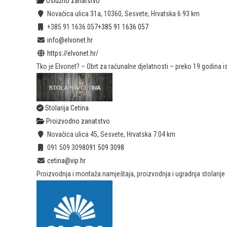
Uslužno zanatstvo
Novačica ulica 31a, 10360, Sesvete, Hrvatska
6.93 km
+385 91 1636 057
+385 91 1636 057
info@elvonet.hr
https://elvonet.hr/
Tko je Elvonet? – Obrt za računalne djelatnosti – preko 19 godina is
Stolarija Cetina
Proizvodno zanatstvo
Novačica ulica 45, Sesvete, Hrvatska
7.04 km
091 509 3098
091 509 3098
cetina@vip.hr
Proizvodnja i montaža namještaja, proizvodnja i ugradnja stolarije