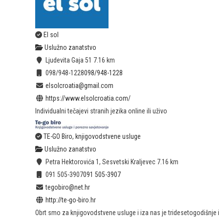
El sol
Uslužno zanatstvo
Ljudevita Gaja 51
7.16 km
098/948-1228
098/948-1228
elsolcroatia@gmail.com
https://www.elsolcroatia.com/
Individualni tečajevi stranih jezika online ili uživo
TE-GO Biro, knjigovodstvene usluge
Uslužno zanatstvo
Petra Hektorovića 1, Sesvetski Kraljevec
7.16 km
091 505-3907
091 505-3907
tegobiro@net.hr
http://te-go-biro.hr
Obrt smo za knjigovodstvene usluge i iza nas je tridesetogodišnje i