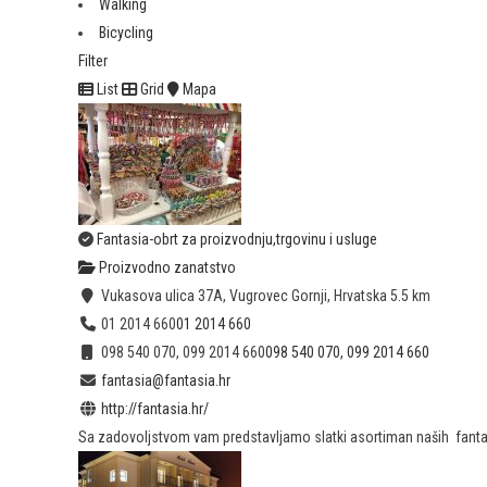
Walking
Bicycling
Filter
List
Grid
Mapa
Fantasia-obrt za proizvodnju,trgovinu i usluge
Proizvodno zanatstvo
Vukasova ulica 37A, Vugrovec Gornji, Hrvatska
5.5 km
01 2014 660
01 2014 660
098 540 070, 099 2014 660
098 540 070, 099 2014 660
fantasia@fantasia.hr
http://fantasia.hr/
Sa zadovoljstvom vam predstavljamo slatki asortiman naših fantasti