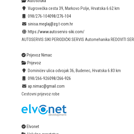
Autostruka
Vugrovečka cesta 39, Markovo Polje, Hrvatska
6.62 km
098/276-104
098/276-104
sinisa.meglaj@zg.t-com.hr
https://www.autoservis-siki.com/
AUTOSERVIS SIKI PERIODIČKI SERVIS Automehanika REDOVITI SERVI
Prijevoz Nimac
Prijevoz
Dominićev ulica odvojak 36, Budenec, Hrvatska
6.83 km
098/266-926
098/266-926
ap.nimac@gmail.com
Cestovni prijevoz robe
Elvonet