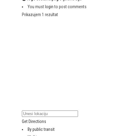
You must
login
to post comments
Prikazujem 1 rezultat
Get Directions
By public transit