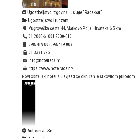
Ugostiteljstvo, trgovina i usluge "Raca-bar"
Ugostiteljstvo i turizam
Vugrovečka cesta 44, Markovo Polje, Hrvatska
6.5 km
01 2000-610
01 2000-610
098/419 003
098/419 003
01 3381 795
info@hotelraca.hr
https://www.hotelraca.hr/
Novi obiteljski hotel s 3 zvjezdice okružen je slikovitom prirodom 
Autoservis Siki