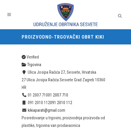
PROIZVODNO-TRGOVAČKI OBRT KIKI
Verified
Trgovina
Ulica Josipa Račića 27, Sesvete, Hrvatska
27 Ulica Josipa Račića
Sesvete
Grad Zagreb
10360
HR
01 2007 710
01 2007 710
091 2010 112
091 2010 112
kikiaparati@gmail.com
Posredovanje u trgovini, proizvodnja proizvoda od
plastike, trgovina van prodavaonica