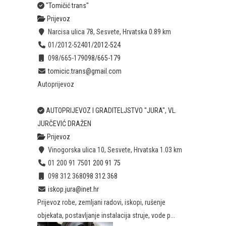
"Tomičić trans"
Prijevoz
Narcisa ulica 78, Sesvete, Hrvatska
0.89 km
01/2012-524
01/2012-524
098/665-179
098/665-179
tomicic.trans@gmail.com
Autoprijevoz
AUTOPRIJEVOZ I GRADITELJSTVO "JURA", VL.
JURČEVIĆ DRAŽEN
Prijevoz
Vinogorska ulica 10, Sesvete, Hrvatska
1.03 km
01 200 91 75
01 200 91 75
098 312 368
098 312 368
iskop.jura@inet.hr
Prijevoz robe, zemljani radovi, iskopi, rušenje
objekata, postavljanje instalacija struje, vode p...