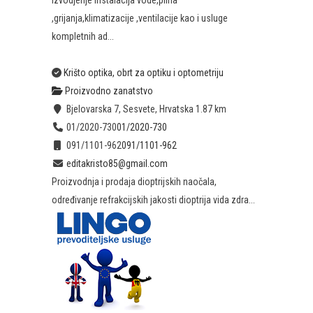
Izvodjenje instalacija vode,plina
,grijanja,klimatizacije ,ventilacije kao i usluge
kompletnih ad...
Krišto optika, obrt za optiku i optometriju
Proizvodno zanatstvo
Bjelovarska 7, Sesvete, Hrvatska
1.87 km
01/2020-730
01/2020-730
091/1101-962
091/1101-962
editakristo85@gmail.com
Proizvodnja i prodaja dioptrijskih naočala,
određivanje refrakcijskih jakosti dioptrija vida zdra...