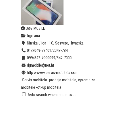
D&G MOBILE
Trgovina
Ninska ulica 11C, Sesvete, Hrvatska
01/2049-784
01/2049-784
099/842-7000
099/842-7000
dgmobile@net.hr
http://www.servis-mobitela.com
-Servis mobitela -prodaja mobitela, opreme za
mobitele -otkup mobitela
Redo search when map moved