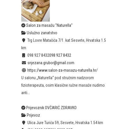
Salon za masažu "Naturella"
Uslužno zanatstvo
Trg Lovre Matačića 7/1. kat Sesvete, Hrvatska
1.5
km
098 927 8432
098 927 8432
snjezana.grubor@gmail.com
https://www.salon-za-masazu-naturella.hr/
U salonu „Naturella“ pod stručnim nadzorom
fizioterapeuta, osim klasične ručne masaže nudimo
anti...
Prijevoznik OVČARIĆ ZDRAVKO
Prijevoz
Ulica Jure Turića 59, Sesvete, Hrvatska
1.54 km