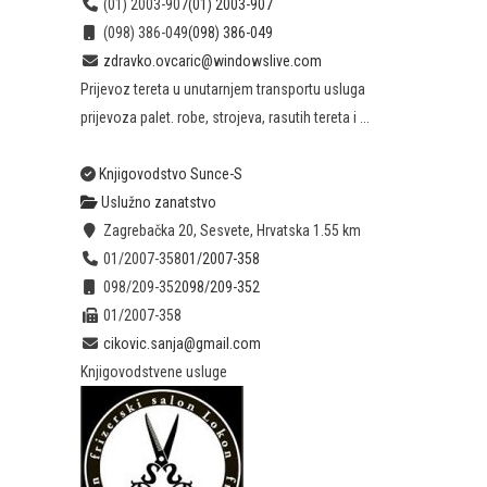
(01) 2003-907
(01) 2003-907
(098) 386-049
(098) 386-049
zdravko.ovcaric@windowslive.com
Prijevoz tereta u unutarnjem transportu usluga
prijevoza palet. robe, strojeva, rasutih tereta i ...
Knjigovodstvo Sunce-S
Uslužno zanatstvo
Zagrebačka 20, Sesvete, Hrvatska
1.55 km
01/2007-358
01/2007-358
098/209-352
098/209-352
01/2007-358
cikovic.sanja@gmail.com
Knjigovodstvene usluge