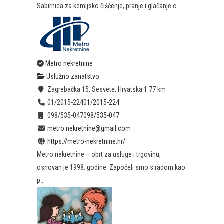
Sabirnica za kemijsko čišćenje, pranje i glačanje o...
Metro nekretnine
Uslužno zanatstvo
Zagrebačka 15, Sesvete, Hrvatska
1.77 km
01/2015-224
01/2015-224
098/535-047
098/535-047
metro.nekretnine@gmail.com
https://metro-nekretnine.hr/
Metro nekretnine – obrt za usluge i trgovinu,
osnovan je 1998. godine. Započeli smo s radom kao
p...