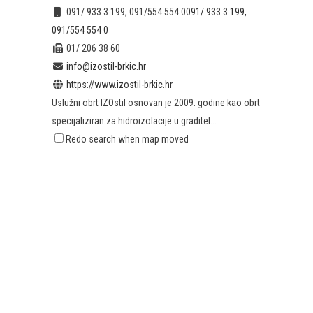
091/ 933 3 199, 091/554 554 0
091/ 933 3 199,
091/554 554 0
01/ 206 38 60
info@izostil-brkic.hr
https://www.izostil-brkic.hr
Uslužni obrt IZOstil osnovan je 2009. godine kao obrt
specijaliziran za hidroizolacije u graditel...
Redo search when map moved