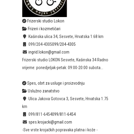
Frizerski studio Lokon
Frizeri i kozmetičari
Kašinska ulica 34, Sesvete, Hrvatska
1.68 km
099/204-4305
099/204-4305
ingrid.lokon@gmail.com
Frizerski studio LOKON Sesvete, Kašinska 34 Radno
vrijeme: ponedjeljak-petak: 09:00-20:00 subota...
Spes, obrt za usluge i proizvodnju
Uslužno zanatstvo
Ulica Jakova Gotovca 3, Sesvete, Hrvatska
1.75
km
099/811-6454
099/811-6454
spes.krojacki@gmail.com
-Sve vrste krojačkih popravaka platna i kože -