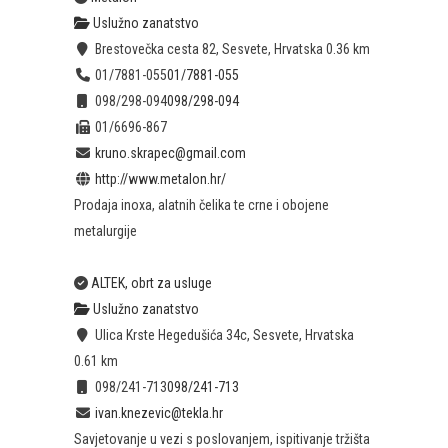
Uslužno zanatstvo
Brestovečka cesta 82, Sesvete, Hrvatska
0.36 km
01/7881-055
01/7881-055
098/298-094
098/298-094
01/6696-867
kruno.skrapec@gmail.com
http://www.metalon.hr/
Prodaja inoxa, alatnih čelika te crne i obojene
metalurgije
ALTEK, obrt za usluge
Uslužno zanatstvo
Ulica Krste Hegedušića 34c, Sesvete, Hrvatska
0.61 km
098/241-713
098/241-713
ivan.knezevic@tekla.hr
Savjetovanje u vezi s poslovanjem, ispitivanje tržišta