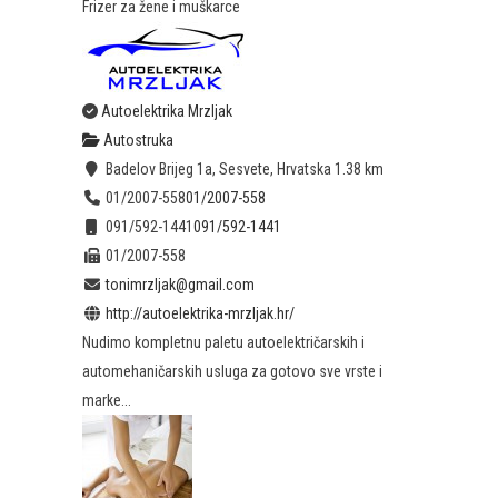
Frizer za žene i muškarce
Autoelektrika Mrzljak
Autostruka
Badelov Brijeg 1a, Sesvete, Hrvatska
1.38 km
01/2007-558
01/2007-558
091/592-1441
091/592-1441
01/2007-558
tonimrzljak@gmail.com
http://autoelektrika-mrzljak.hr/
Nudimo kompletnu paletu autoelektričarskih i
automehaničarskih usluga za gotovo sve vrste i
marke...