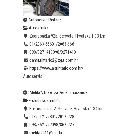
Autoservis Rihtarić
Autostruka
Zagrebačka 92b, Sesvete, Hrvatska
1.33 km
01/2063-666
01/2063-666
098/9271410
098/9271410
damir.rihtaric2@zg.t-com.hr
https://www.asrihtaric.com.hr/
Autoservis
"Melita", frizer za žene i muškarce
Frizeri i kozmetičari
Kaktusa ulica 2, Sesvete, Hrvatska
1.34 km
01/2012-728
01/2012-728
098/862-727
098/862-727
melita2411@net.hr