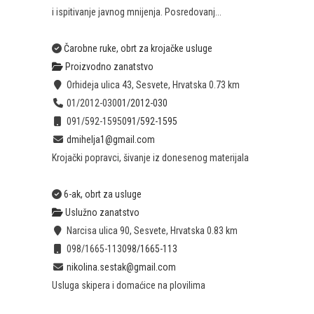
i ispitivanje javnog mnijenja. Posredovanj...
Čarobne ruke, obrt za krojačke usluge
Proizvodno zanatstvo
Orhideja ulica 43, Sesvete, Hrvatska
0.73 km
01/2012-030
01/2012-030
091/592-1595
091/592-1595
dmihelja1@gmail.com
Krojački popravci, šivanje iz donesenog materijala
6-ak, obrt za usluge
Uslužno zanatstvo
Narcisa ulica 90, Sesvete, Hrvatska
0.83 km
098/1665-113
098/1665-113
nikolina.sestak@gmail.com
Usluga skipera i domaćice na plovilima