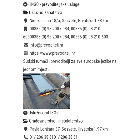
LINGO - prevoditeljske usluge
Uslužno zanatstvo
Ninska ulica 18/a, Sesvete, Hrvatska
1.88 km
00385 (0) 98 2007-984, 00385 (0) 98 210-
603
00385 (0) 98 2007-984, 00385 (0) 98 210-603
info@prevoditelj.hr
https://www.prevoditelj.hr
Sudski tumači i prevoditelji za sve europske jezike na
jednom mjestu.
Uslužni obrt IZOstil
Građevinarstvo i instalaterstvo
Pavla Lončara 37, Sesvete, Hrvatska
1.97 km
01/ 206 38 61
01/ 206 38 61