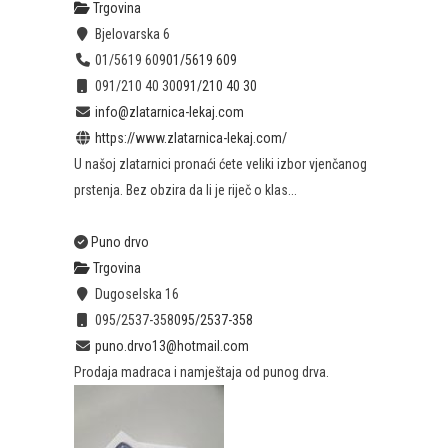
Trgovina
Bjelovarska 6
01/5619 609
01/5619 609
091/210 40 30
091/210 40 30
info@zlatarnica-lekaj.com
https://www.zlatarnica-lekaj.com/
U našoj zlatarnici pronaći ćete veliki izbor vjenčanog
prstenja. Bez obzira da li je riječ o klas...
Puno drvo
Trgovina
Dugoselska 16
095/2537-358
095/2537-358
puno.drvo13@hotmail.com
Prodaja madraca i namještaja od punog drva.