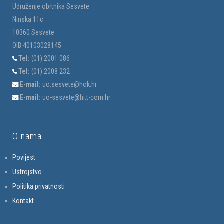
Udruženje obrtnika Sesvete
Ninska 11c
10360 Sesvete
OIB:40103028145
Tel:
(01) 2001 086
Tel:
(01) 2008 232
E-mail:
uo.sesvete@hok.hr
E-mail:
uo-sesvete@hi.t-com.hr
O nama
Povijest
Ustrojstvo
Politika privatnosti
Kontakt