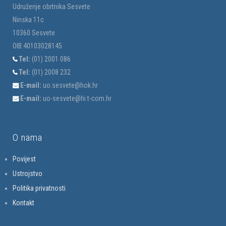
Udruženje obrtnika Sesvete
Ninska 11c
10360 Sesvete
OIB:40103028145
Tel:
(01) 2001 086
Tel:
(01) 2008 232
E-mail:
uo.sesvete@hok.hr
E-mail:
uo-sesvete@hi.t-com.hr
O nama
Povijest
Ustrojstvo
Politika privatnosti
Kontakt