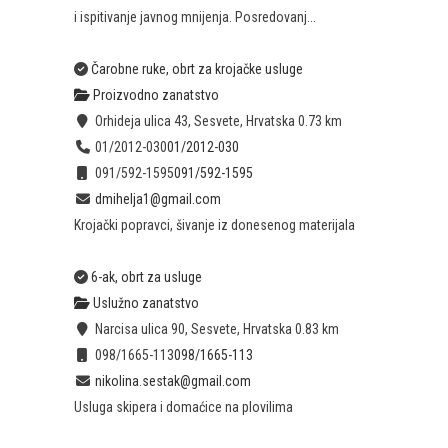
i ispitivanje javnog mnijenja. Posredovanj...
Čarobne ruke, obrt za krojačke usluge
Proizvodno zanatstvo
Orhideja ulica 43, Sesvete, Hrvatska
0.73 km
01/2012-030
01/2012-030
091/592-1595
091/592-1595
dmihelja1@gmail.com
Krojački popravci, šivanje iz donesenog materijala
6-ak, obrt za usluge
Uslužno zanatstvo
Narcisa ulica 90, Sesvete, Hrvatska
0.83 km
098/1665-113
098/1665-113
nikolina.sestak@gmail.com
Usluga skipera i domaćice na plovilima