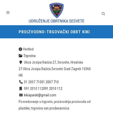
PROIZVODNO-TRGOVAČKI OBRT KIKI
Verified
Trgovina
Ulica Josipa Račića 27, Sesvete, Hrvatska
27 Ulica Josipa Račića
Sesvete
Grad Zagreb
10360
HR
01 2007 710
01 2007 710
091 2010 112
091 2010 112
kikiaparati@gmail.com
Posredovanje u trgovini, proizvodnja proizvoda od
plastike, trgovina van prodavaonica