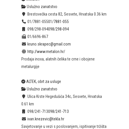
Uslužno zanatstvo
Brestovečka cesta 82, Sesvete, Hrvatska
0.36 km
01/7881-055
01/7881-055
098/298-094
098/298-094
01/6696-867
kruno.skrapec@gmail.com
http://www.metalon.hr/
Prodaja inoxa, alatnih čelika te crne i obojene
metalurgije
ALTEK, obrt za usluge
Uslužno zanatstvo
Ulica Krste Hegedušića 34c, Sesvete, Hrvatska
0.61 km
098/241-713
098/241-713
ivan.knezevic@tekla.hr
Savjetovanje u vezi s poslovanjem, ispitivanje tržišta