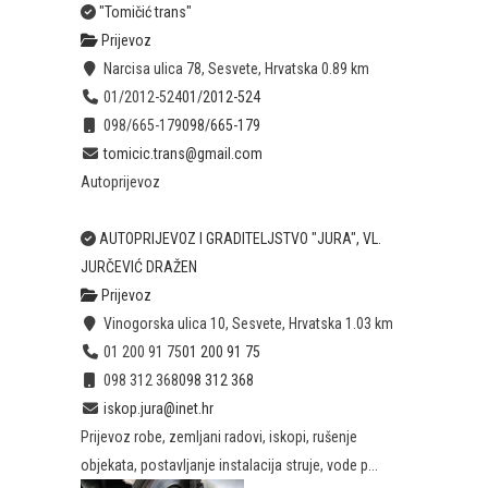
"Tomičić trans"
Prijevoz
Narcisa ulica 78, Sesvete, Hrvatska
0.89 km
01/2012-524
01/2012-524
098/665-179
098/665-179
tomicic.trans@gmail.com
Autoprijevoz
AUTOPRIJEVOZ I GRADITELJSTVO "JURA", VL.
JURČEVIĆ DRAŽEN
Prijevoz
Vinogorska ulica 10, Sesvete, Hrvatska
1.03 km
01 200 91 75
01 200 91 75
098 312 368
098 312 368
iskop.jura@inet.hr
Prijevoz robe, zemljani radovi, iskopi, rušenje
objekata, postavljanje instalacija struje, vode p...