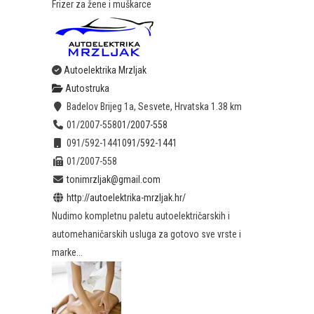
Frizer za žene i muškarce
Autoelektrika Mrzljak
Autostruka
Badelov Brijeg 1a, Sesvete, Hrvatska
1.38 km
01/2007-558
01/2007-558
091/592-1441
091/592-1441
01/2007-558
tonimrzljak@gmail.com
http://autoelektrika-mrzljak.hr/
Nudimo kompletnu paletu autoelektričarskih i
automehaničarskih usluga za gotovo sve vrste i
marke...