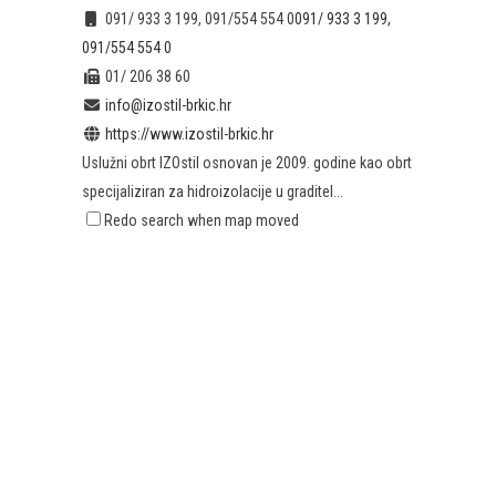
091/ 933 3 199, 091/554 554 0
091/ 933 3 199,
091/554 554 0
01/ 206 38 60
info@izostil-brkic.hr
https://www.izostil-brkic.hr
Uslužni obrt IZOstil osnovan je 2009. godine kao obrt
specijaliziran za hidroizolacije u graditel...
Redo search when map moved