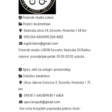
Frizerski studio Lokon
Frizeri i kozmetičari
Kašinska ulica 34, Sesvete, Hrvatska
1.68 km
099/204-4305
099/204-4305
ingrid.lokon@gmail.com
Frizerski studio LOKON Sesvete, Kašinska 34 Radno
vrijeme: ponedjeljak-petak: 09:00-20:00 subota...
Spes, obrt za usluge i proizvodnju
Uslužno zanatstvo
Ulica Jakova Gotovca 3, Sesvete, Hrvatska
1.75
km
099/811-6454
099/811-6454
spes.krojacki@gmail.com
-Sve vrste krojačkih popravaka platna i kože -