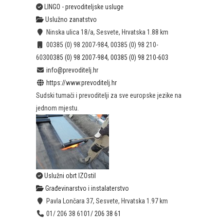
LINGO - prevoditeljske usluge
Uslužno zanatstvo
Ninska ulica 18/a, Sesvete, Hrvatska
1.88 km
00385 (0) 98 2007-984, 00385 (0) 98 210-
603
00385 (0) 98 2007-984, 00385 (0) 98 210-603
info@prevoditelj.hr
https://www.prevoditelj.hr
Sudski tumači i prevoditelji za sve europske jezike na
jednom mjestu.
Uslužni obrt IZOstil
Građevinarstvo i instalaterstvo
Pavla Lončara 37, Sesvete, Hrvatska
1.97 km
01/ 206 38 61
01/ 206 38 61