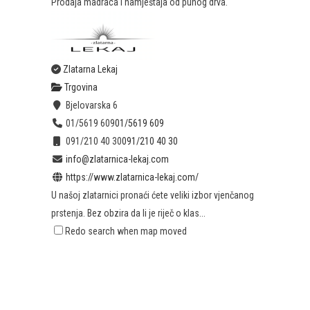
Prodaja madraca i namještaja od punog drva.
Zlatarna Lekaj
Trgovina
Bjelovarska 6
01/5619 609
01/5619 609
091/210 40 30
091/210 40 30
info@zlatarnica-lekaj.com
https://www.zlatarnica-lekaj.com/
U našoj zlatarnici pronaći ćete veliki izbor vjenčanog
prstenja. Bez obzira da li je riječ o klas...
Redo search when map moved