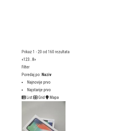
Prikaz 1 - 20 od 160 rezultata
«
1
2
3
...
8
»
Filter
Poredaj po:
Naziv
Najnovije prvo
Najstarije prvo
List
Grid
Mapa