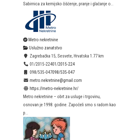
Sabirnica za kemijsko čišćenje, pranje i glačanje o...
Metro nekretnine
Uslužno zanatstvo
Zagrebačka 15, Sesvete, Hrvatska
1.77 km
01/2015-224
01/2015-224
098/535-047
098/535-047
metro.nekretnine@gmail.com
https://metro-nekretnine.hr/
Metro nekretnine – obrt za usluge i trgovinu,
osnovan je 1998. godine. Započeli smo s radom kao
p...