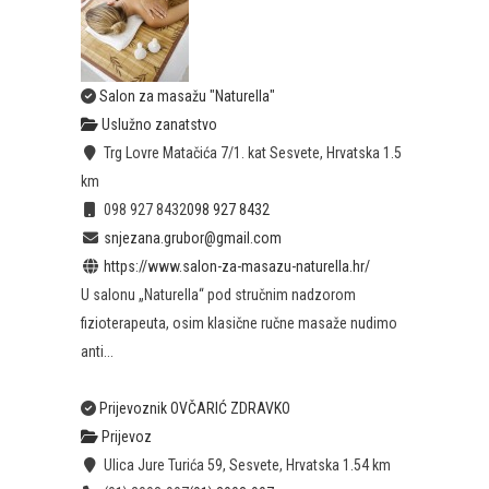
Salon za masažu "Naturella"
Uslužno zanatstvo
Trg Lovre Matačića 7/1. kat Sesvete, Hrvatska
1.5
km
098 927 8432
098 927 8432
snjezana.grubor@gmail.com
https://www.salon-za-masazu-naturella.hr/
U salonu „Naturella“ pod stručnim nadzorom
fizioterapeuta, osim klasične ručne masaže nudimo
anti...
Prijevoznik OVČARIĆ ZDRAVKO
Prijevoz
Ulica Jure Turića 59, Sesvete, Hrvatska
1.54 km