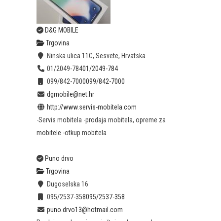
D&G MOBILE
Trgovina
Ninska ulica 11C, Sesvete, Hrvatska
01/2049-784
01/2049-784
099/842-7000
099/842-7000
dgmobile@net.hr
http://www.servis-mobitela.com
-Servis mobitela -prodaja mobitela, opreme za
mobitele -otkup mobitela
Puno drvo
Trgovina
Dugoselska 16
095/2537-358
095/2537-358
puno.drvo13@hotmail.com