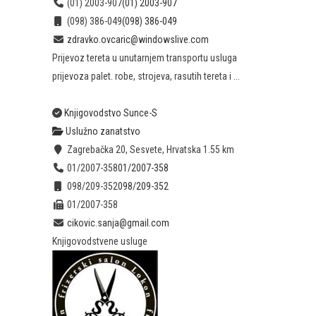
(01) 2003-907
(01) 2003-907
(098) 386-049
(098) 386-049
zdravko.ovcaric@windowslive.com
Prijevoz tereta u unutarnjem transportu usluga
prijevoza palet. robe, strojeva, rasutih tereta i ...
Knjigovodstvo Sunce-S
Uslužno zanatstvo
Zagrebačka 20, Sesvete, Hrvatska
1.55 km
01/2007-358
01/2007-358
098/209-352
098/209-352
01/2007-358
cikovic.sanja@gmail.com
Knjigovodstvene usluge