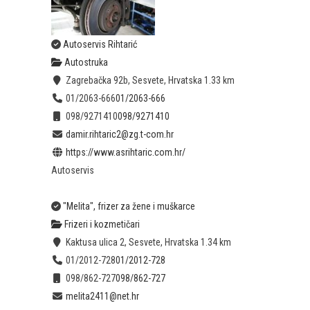
Autoservis Rihtarić
Autostruka
Zagrebačka 92b, Sesvete, Hrvatska
1.33 km
01/2063-666
01/2063-666
098/9271410
098/9271410
damir.rihtaric2@zg.t-com.hr
https://www.asrihtaric.com.hr/
Autoservis
"Melita", frizer za žene i muškarce
Frizeri i kozmetičari
Kaktusa ulica 2, Sesvete, Hrvatska
1.34 km
01/2012-728
01/2012-728
098/862-727
098/862-727
melita2411@net.hr