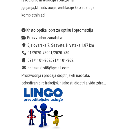
Izvodjenje instalacija vode,plina
,grijanja,klimatizacije ,ventilacije kao i usluge
kompletnih ad...
Krišto optika, obrt za optiku i optometriju
Proizvodno zanatstvo
Bjelovarska 7, Sesvete, Hrvatska
1.87 km
01/2020-730
01/2020-730
091/1101-962
091/1101-962
editakristo85@gmail.com
Proizvodnja i prodaja dioptrijskih naočala,
određivanje refrakcijskih jakosti dioptrija vida zdra...