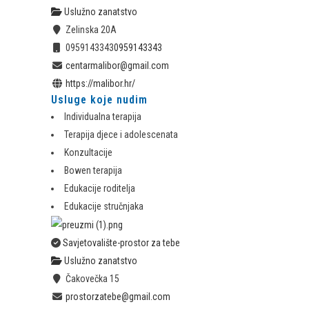
Uslužno zanatstvo
Zelinska 20A
0959143343
0959143343
centarmalibor@gmail.com
https://malibor.hr/
Usluge koje nudim
Individualna terapija
Terapija djece i adolescenata
Konzultacije
Bowen terapija
Edukacije roditelja
Edukacije stručnjaka
Savjetovalište-prostor za tebe
Uslužno zanatstvo
Čakovečka 15
prostorzatebe@gmail.com