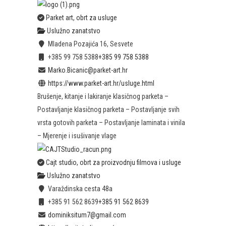
Parket art, obrt za usluge
Uslužno zanatstvo
Mladena Pozajića 16, Sesvete
+385 99 758 5388
+385 99 758 5388
Marko.Bicanic@parket-art.hr
https://www.parket-art.hr/usluge.html
Brušenje, kitanje i lakiranje klasičnog parketa –
Postavljanje klasičnog parketa – Postavljanje svih
vrsta gotovih parketa – Postavljanje laminata i vinila
– Mjerenje i isušivanje vlage
Cajt studio, obrt za proizvodnju filmova i usluge
Uslužno zanatstvo
Varaždinska cesta 48a
+385 91 562 8639
+385 91 562 8639
dominiksitum7@gmail.com