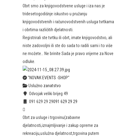
Obrt smo za knjigovodstvene usluge i iza nas je
tridesetogodišnje iskustvo u pružanju
knjigovodstvenih i računovodstvenih usluga tvrtkama
i obrtima različitih djelatnosti.
Registrirali ste tvrtku ili obrt, imate knjigovodstvo, ali
niste zadovoljni ili ste do sada to radili sami i to više
ne možete… Ne brinite Sada je pravo vrijeme za Nove
odluke.
"NOVAK EVENTS -SHOP"
Uslužno zanatstvo
Odvojak veliki brijeg 49
091 629 29 29
091 629 29 29
Obrt za usluge i trgovinu(zabavne
djelatnosti,iznajmljivanje i zakup opreme za
rekreaciju,uslužna djelatnost,trgovina putem