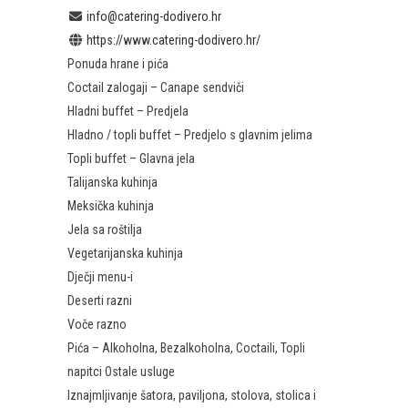
info@catering-dodivero.hr
https://www.catering-dodivero.hr/
Ponuda hrane i pića
Coctail zalogaji – Canape sendviči
Hladni buffet – Predjela
Hladno / topli buffet – Predjelo s glavnim jelima
Topli buffet – Glavna jela
Talijanska kuhinja
Meksička kuhinja
Jela sa roštilja
Vegetarijanska kuhinja
Dječji menu-i
Deserti razni
Voče razno
Pića – Alkoholna, Bezalkoholna, Coctaili, Topli
napitci Ostale usluge
Iznajmljivanje šatora, paviljona, stolova, stolica i