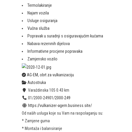
Termolakiranje
Najam vozila
Usluge osiguranja
Vučna služba
Popravak u suradnji s osiguravajućim kućama
Nabava rezervnih dijelova
Informativne procjene popravaka
Zamjensko vozilo
AG-EM, obrt za vulkanizaciju
Autostruka
Varaždinska 105
0.43 km
01/2000-249
01/2000-249
https://vulkanizer-agem.business.site/
Od naših usluga koje su Vam na raspolaganju su:
* Zamjene guma
* Montaža i balansiranje