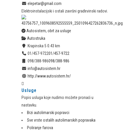
elepetar@gmail.com
Elektroinstalacijski i ostali završni građevinski radovi.
Autosistem, obrt za usluge
Autostruka
Krapinska 5
0.43 km
01/457-9722
01/457-9722
098/388-986
098/388-986
info@autosistem.hr
http://www.autosistem.hr/
Usluge
Popis usluga koje nudimo možete pronaći u
nastavku.
Brzi autolimarski popravci
Sve vrste ostalih autolimarskih popravaka
Poliranje farova