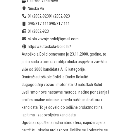
Uslužno zanatstvo
Ninska 9a
01/2002-923
01/2002-923
098/317-111
098/317-111
01/2002-923
skola.voznje.bolid@gmail.com
https://autoskola-bolid.hr/
Autoškola Bolid osnovana je 23.11.2000. godine, te
je do sada u tom razdoblju obuku uspješno završilo
više od 3000 kandidata A i B kategorije.
Osnivač autoškole Bolid je Darko Bokulić,
dugogodišnji vozač i motorista. U autoškoli Bolid
uveli smo nove nastavne metode, načine ponašanja i
profesionalne odnose između naših instruktora i
kandidata. To je dovelo do odlične prolaznosti na
ispitima i zadovoljstva kandidata.
Ugodna i opuštena radna atmosfera, najniža cijena
na tržištu, visoka prolaznost. Upišite se i odvezite se