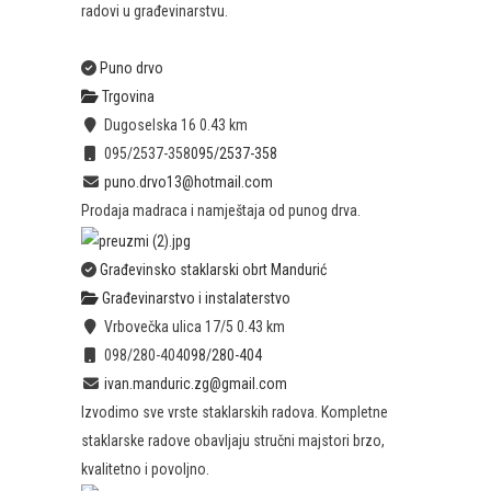
radovi u građevinarstvu.
Puno drvo
Trgovina
Dugoselska 16
0.43 km
095/2537-358
095/2537-358
puno.drvo13@hotmail.com
Prodaja madraca i namještaja od punog drva.
Građevinsko staklarski obrt Mandurić
Građevinarstvo i instalaterstvo
Vrbovečka ulica 17/5
0.43 km
098/280-404
098/280-404
ivan.manduric.zg@gmail.com
Izvodimo sve vrste staklarskih radova. Kompletne
staklarske radove obavljaju stručni majstori brzo,
kvalitetno i povoljno.