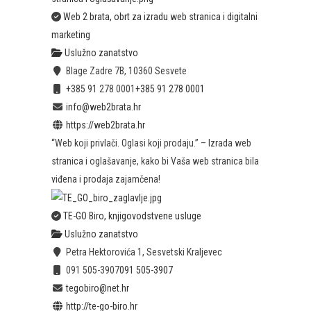
Web 2 brata, obrt za izradu web stranica i digitalni
marketing
Uslužno zanatstvo
Blage Zadre 7B, 10360 Sesvete
+385 91 278 0001
+385 91 278 0001
info@web2brata.hr
https://web2brata.hr
“Web koji privlači. Oglasi koji prodaju.” – Izrada web
stranica i oglašavanje, kako bi Vaša web stranica bila
viđena i prodaja zajamčena!
TE-GO Biro, knjigovodstvene usluge
Uslužno zanatstvo
Petra Hektorovića 1, Sesvetski Kraljevec
091 505-3907
091 505-3907
tegobiro@net.hr
http://te-go-biro.hr