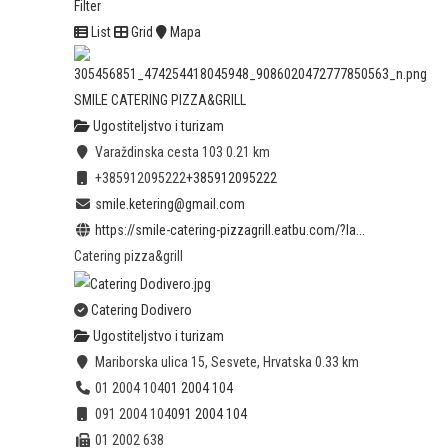
Filter
List
Grid
Mapa
SMILE CATERING PIZZA&GRILL
Ugostiteljstvo i turizam
Varaždinska cesta 103
0.21 km
+385912095222
+385912095222
smile.ketering@gmail.com
https://smile-catering-pizzagrill.eatbu.com/?la...
Catering pizza&grill
Catering Dodivero
Ugostiteljstvo i turizam
Mariborska ulica 15, Sesvete, Hrvatska
0.33 km
01 2004 104
01 2004 104
091 2004 104
091 2004 104
01 2002 638