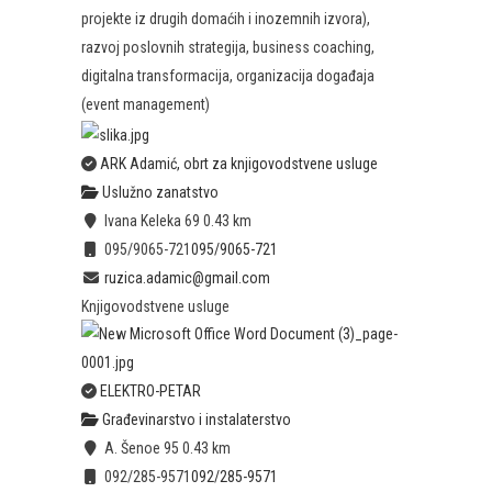
projekte iz drugih domaćih i inozemnih izvora),
razvoj poslovnih strategija, business coaching,
digitalna transformacija, organizacija događaja
(event management)
ARK Adamić, obrt za knjigovodstvene usluge
Uslužno zanatstvo
Ivana Keleka 69
0.43 km
095/9065-721
095/9065-721
ruzica.adamic@gmail.com
Knjigovodstvene usluge
ELEKTRO-PETAR
Građevinarstvo i instalaterstvo
A. Šenoe 95
0.43 km
092/285-9571
092/285-9571