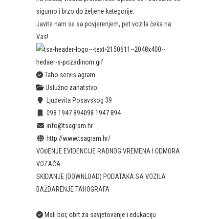
sigurno i brzo do željene kategorije.
Javite nam se sa povjerenjem, pet vozila čeka na
Vas!
Taho servis agram
Uslužno zanatstvo
Ljudevita Posavskog 39
098 1947 894
098 1947 894
info@tsagram.hr
http://www.tsagram.hr/
VOĐENJE EVIDENCIJE RADNOG VREMENA I ODMORA
VOZAČA
SKIDANJE (DOWNLOAD) PODATAKA SA VOZILA
BAŽDARENJE TAHOGRAFA
Mali bor, obrt za savjetovanje i edukaciju