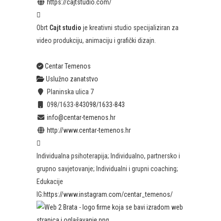
https://cajtstudio.com/
Obrt
Cajt studio
je kreativni studio specijaliziran za
video produkciju, animaciju i grafički dizajn.
Centar Temenos
Uslužno zanatstvo
Planinska ulica 7
098/1633-843
098/1633-843
info@centar-temenos.hr
http://www.centar-temenos.hr
Individualna psihoterapija; Individualno, partnersko i
grupno savjetovanje; Individualni i grupni coaching;
Edukacije
IG:
https://www.instagram.com/centar_temenos/