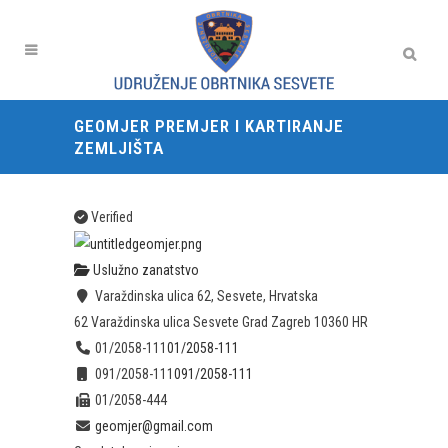
GEOMJER PREMJER I KARTIRANJE
ZEMLJIŠTA
Verified
Uslužno zanatstvo
Varaždinska ulica 62, Sesvete, Hrvatska
62 Varaždinska ulica
Sesvete
Grad Zagreb
10360
HR
01/2058-111
01/2058-111
091/2058-111
091/2058-111
01/2058-444
geomjer@gmail.com