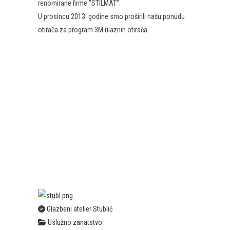
renomirane firme ”STILMAT”.
U prosincu 2013. godine smo proširili našu ponudu
otirača za program 3M ulaznih otirača.
CURI VAM KROV, PUŠTA PODRUM, BALKON ILI
TERASA? USLUŽNI OBRT IZOSTIL JE
SPECIJALIZIRAN ZA HIDROIZOLACIJE SVIH
VRSTA RAVNIH KROVOVA, PODRUMA,
TERASA I BALKONA. UGRAĐUJEMO
VRHUNSKE HIDROIZOLACIJSKE MATERIJALE
TE NUDIMO KOMPLETNA RJEŠENJA!
NAZOVITE NAS, RADO ĆEMO DOĆI DO VAS,
SNIMITI STANJE I PONUDITI KVALITETNO I
DUGOTRAJNO RJEŠENJE!
Glazbeni atelier Stublić
Uslužno zanatstvo