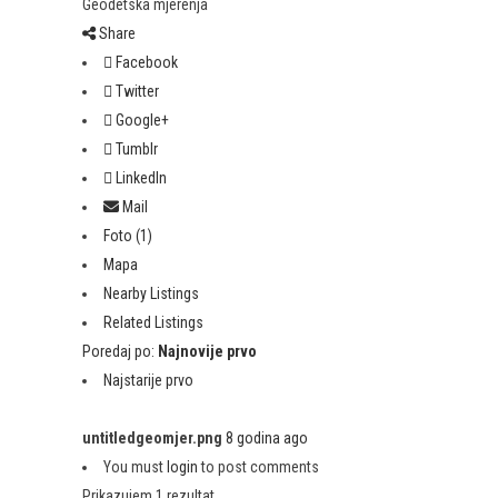
Geodetska mjerenja
Share
Facebook
Twitter
Google+
Tumblr
LinkedIn
Mail
Foto (1)
Mapa
Nearby Listings
Related Listings
Poredaj po:
Najnovije prvo
Najstarije prvo
untitledgeomjer.png
8 godina ago
You must
login
to post comments
Prikazujem 1 rezultat