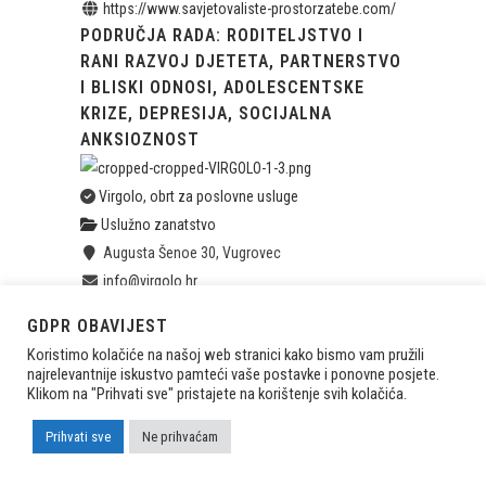
https://www.savjetovaliste-prostorzatebe.com/
PODRUČJA RADA: RODITELJSTVO I
RANI RAZVOJ DJETETA, PARTNERSTVO
I BLISKI ODNOSI, ADOLESCENTSKE
KRIZE, DEPRESIJA, SOCIJALNA
ANKSIOZNOST
Virgolo, obrt za poslovne usluge
Uslužno zanatstvo
Augusta Šenoe 30, Vugrovec
info@virgolo.hr
https://www.virgolo.hr/
GDPR OBAVIJEST
PISANJE I OBLIKOVANJE SADRŽAJA
Koristimo kolačiće na našoj web stranici kako bismo vam pružili
ADMINISTRATIVNI POSLOVI
najrelevantnije iskustvo pamteći vaše postavke i ponovne posjete.
WORDPRESS WEB STRANICE
Klikom na "Prihvati sve" pristajete na korištenje svih kolačića.
KORISNIČKA DOKUMENTACIJA
Prihvati sve
Ne prihvaćam
Invictus dizajn, obrt za dizajn i zradu web stranica