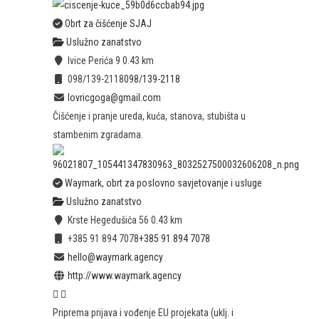
Obrt za čišćenje SJAJ
Uslužno zanatstvo
Ivice Perića 9
0.43 km
098/139-2118
098/139-2118
lovricgoga@gmail.com
Čišćenje i pranje ureda, kuća, stanova, stubišta u
stambenim zgradama.
Waymark, obrt za poslovno savjetovanje i usluge
Uslužno zanatstvo
Krste Hegedušića 56
0.43 km
+385 91 894 7078
+385 91 894 7078
hello@waymark.agency
http://www.waymark.agency
Priprema prijava i vođenje EU projekata (uklj. i