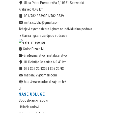
Ulica Petra Preradovića 9,10361 Sesvetski
Kraljevec
0.43 km
091/782-9839
091/782-9839
mirta.stublic@gmail.com
Tečajevi synthesizera i gitare te individualna poduka
iz klavira i gitare za djecu i odrasle
Color Dizajn M
Građevinarstvo i instalaterstvo
Ul. Dobriše Cesarića 6
0.43 km
099 326 22 93
099 326 22 93
marjan075@gmail.com
http://www.color-dizajn-m.hr/
NAŠE USLUGE
Soboslikarski radovi
Ličilački radovi