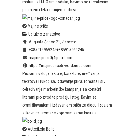
maturu iz HJ. Osim poduka, bavimo se i kreativnim
pisanjem i lektoriranjem radova.
Majine priče
Uslužno zanatstvo
Augusta Šenoe 21, Sesvete
+385915969245
+385915969245
majine.price0@gmail.com
https://majineprice5.wordpress.com
Pružam i usluge lekture, korekture, uređivanja
tekstova i rukopisa, izdavanje priča, romana i sl.,
odrađivanje marketinške kampanje za konačni
literarni proizvod te prodaju istog. Bavim se
osmišljavanjem i izdavanjem priča za djecu. Izdajem
slikovnice i romane koje sam sama kreirala.
Autoškola Bolid