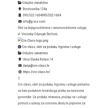
Uslužno zanatstvo
Brestovečka 124a
095/532-1604
095/532-1604
info@jj-vcs.com
Obrt za knjigovodstvene i računovodstvene usluge,
vl. Veronika Crljenjak Štefović
Cro class, obrt za poduku, trgovinu i usluge
Uslužno zanatstvo
Ulica Slavka Kolara 14
darija@cro-class.hr
https://cro-class.hr/
Cro class, obrt za poduku, trgovinu i usluge primarno
se bavi podukom hrvatskoga jezika za neizvorne
govornike. Uz poduku stranaca, pružaju se i usluge
pomoći u učenju za osnovnu školu te pripreme za