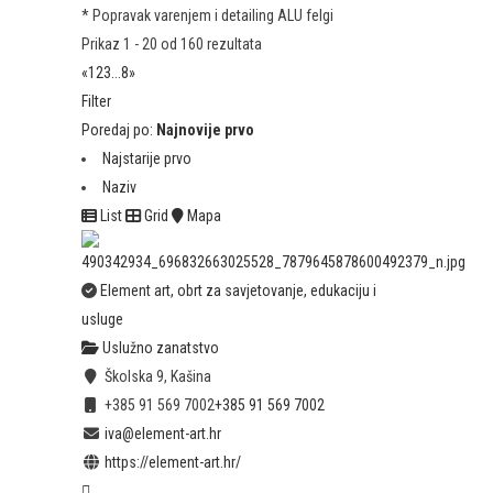
* Popravak varenjem i detailing ALU felgi
Prikaz 1 - 20 od 160 rezultata
«
1
2
3
...
8
»
Filter
Poredaj po:
Najnovije prvo
Najstarije prvo
Naziv
List
Grid
Mapa
Element art, obrt za savjetovanje, edukaciju i
usluge
Uslužno zanatstvo
Školska 9, Kašina
+385 91 569 7002
+385 91 569 7002
iva@element-art.hr
https://element-art.hr/