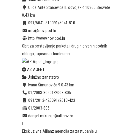
Ulica Ante Starčevića II. odvojak 4 10360 Sesvete
0.43 km
091/5041-810
091/5041-810
info@novipod.hr
http://www.novipod.hr
Obrt za postavljanje parketa i drugih drvenih podnih
obloga, tapisona i linoleuma
AZ AGENT
Uslužno zanatstvo
Ivana Šimunovića 9
0.43 km
01/2003-805
01/2003-805
091/2013-423
091/2013-423
01/2003-805
danijel.mrkonjic@allianz.hr
Ekskluzivna Allianz agencija za zastupanje u