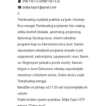
098/1307-572
098/1307-572
zeljka.topic1@gmail.com
Thetahealing iscjeljitelj praktičar za ljude i životinje.
Kroz energije Thetahealing-a rješavam Vas svakog
oblika životnih blokada…genetskog, povijesnog,
duhovnog i fizickog nivoa…mičem određene
programe koje su Vam kočnice kroz život. Samim
otpustanjem odredjenih programa otvarate si put
uspjesnosti, zadovoljstvu, ispunjenosti i sreci. Bavim
se i Regresijom (ulazak u prosle zivote). Samom
brigom o svom Duhovnom zdravlju uspostavljate
ravnotezu i u fizickom smislu…Dobro dosli u svijet
Thetahealing energija.
Narudžbe se primaju od 11-20 sati od ponedjeljka do
subote.
Pratiti možete i putem youtubea: Željka Topić i OTV
emisije “Zlatna zora”.