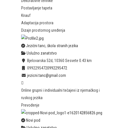
Dekorativne tehnike
Postavljanje tapeta
Knauf
Adaptacija prostora
Dizajn prostornog uređenja
Jezični tanc, škola stranih jezika
Uslužno zanatstvo
Bjelovarska 52d, 10360 Sesvete
0.43 km
0992295472
0992295472
jezicni.tanc@gmail.com
Online grupni i individualni tečajevi iz njemačkog i
ruskog jezika
Prevođenje
Novi pod
Uslužno zanatstvo