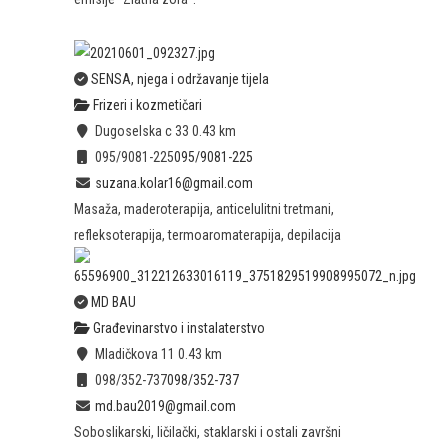
SENSA, njega i održavanje tijela
Frizeri i kozmetičari
Dugoselska c 33
0.43 km
095/9081-225
095/9081-225
suzana.kolar16@gmail.com
Masaža, maderoterapija, anticelulitni tretmani,
refleksoterapija, termoaromaterapija, depilacija
MD BAU
Građevinarstvo i instalaterstvo
Mladičkova 11
0.43 km
098/352-737
098/352-737
md.bau2019@gmail.com
Soboslikarski, ličilački, staklarski i ostali završni