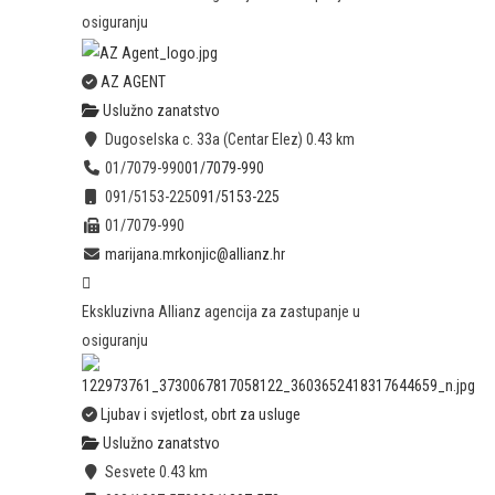
osiguranju
AZ AGENT
Uslužno zanatstvo
Dugoselska c. 33a (Centar Elez)
0.43 km
01/7079-990
01/7079-990
091/5153-225
091/5153-225
01/7079-990
marijana.mrkonjic@allianz.hr
Ekskluzivna Allianz agencija za zastupanje u
osiguranju
Ljubav i svjetlost, obrt za usluge
Uslužno zanatstvo
Sesvete
0.43 km