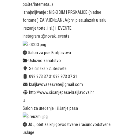
pošte/interneta…)
Iznajmljivanje : NISKI DIM I PRSKALICE (hladne
fontane ) ZA VJENČANJA(prvi ples,ulazak u salu
,rezanje torte ,i sl.) i EVENTE.
Instagram :@novak_events
Salon za pse Kralj lavova
Uslužno zanatstvo
Selčinska 32, Sesvete
098 973 37 31
098 973 37 31
kraljlavovasesvete@gmail.com
http://www.sisanjepasa-kraljlavova.hr
Salon za uređenje i šišanje pasa
J&J, obrt za knjigovodstvene i računovodstvene
usluge