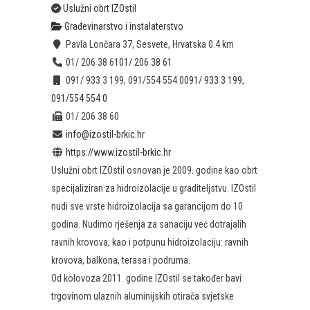
Uslužni obrt IZOstil
Građevinarstvo i instalaterstvo
Pavla Lončara 37, Sesvete, Hrvatska
0.4 km
01/ 206 38 61
01/ 206 38 61
091/ 933 3 199, 091/554 554 0
091/ 933 3 199,
091/554 554 0
01/ 206 38 60
info@izostil-brkic.hr
https://www.izostil-brkic.hr
Uslužni obrt IZOstil osnovan je 2009. godine kao obrt
specijaliziran za hidroizolacije u graditeljstvu. IZOstil
nudi sve vrste hidroizolacija sa garancijom do 10
godina. Nudimo rješenja za sanaciju već dotrajalih
ravnih krovova, kao i potpunu hidroizolaciju: ravnih
krovova, balkona, terasa i podruma.
Od kolovoza 2011. godine IZOstil se također bavi
trgovinom ulaznih aluminijskih otirača svjetske