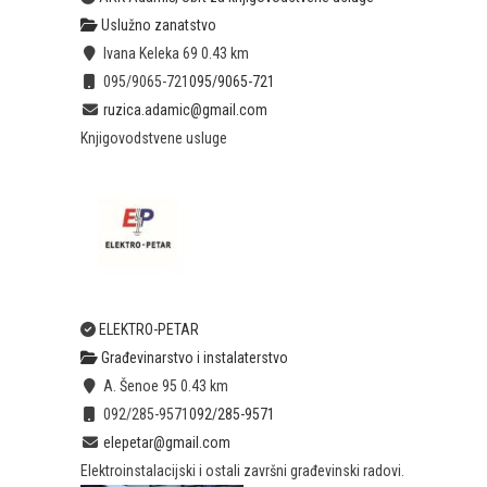
Uslužno zanatstvo
Ivana Keleka 69
0.43 km
095/9065-721
095/9065-721
ruzica.adamic@gmail.com
Knjigovodstvene usluge
ELEKTRO-PETAR
Građevinarstvo i instalaterstvo
A. Šenoe 95
0.43 km
092/285-9571
092/285-9571
elepetar@gmail.com
Elektroinstalacijski i ostali završni građevinski radovi.