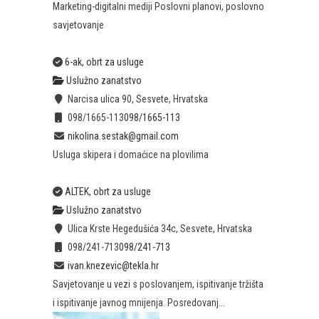
Marketing-digitalni mediji Poslovni planovi, poslovno
savjetovanje
6-ak, obrt za usluge
Uslužno zanatstvo
Narcisa ulica 90, Sesvete, Hrvatska
098/1665-113
098/1665-113
nikolina.sestak@gmail.com
Usluga skipera i domaćice na plovilima
ALTEK, obrt za usluge
Uslužno zanatstvo
Ulica Krste Hegedušića 34c, Sesvete, Hrvatska
098/241-713
098/241-713
ivan.knezevic@tekla.hr
Savjetovanje u vezi s poslovanjem, ispitivanje tržišta
i ispitivanje javnog mnijenja. Posredovanj...