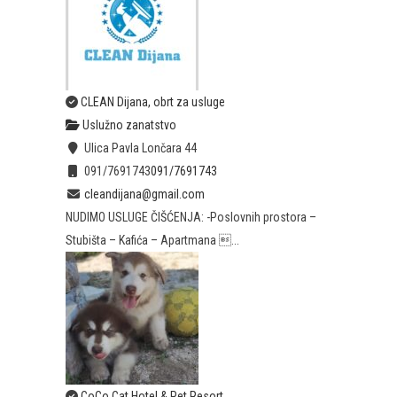
CLEAN Dijana, obrt za usluge
Uslužno zanatstvo
Ulica Pavla Lončara 44
091/7691743
091/7691743
cleandijana@gmail.com
NUDIMO USLUGE ČIŠĆENJA: -Poslovnih prostora –
Stubišta – Kafića – Apartmana ...
CoCo Cat Hotel & Pet Resort