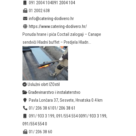
091 2004 104
091 2004 104
01 2002 638
info@catering-dodivero.hr
https://www.catering-dodivero.hr/
Ponuda hrane i pića Coctail zalogaji – Canape
sendviči Hladni buffet – Predjela Hladn...
Uslužni obrt IZOstil
Građevinarstvo i instalaterstvo
Pavla Lončara 37, Sesvete, Hrvatska
0.4 km
01/ 206 38 61
01/ 206 38 61
091/ 933 3 199, 091/554 554 0
091/ 933 3 199,
091/554 554 0
01/ 206 38 60