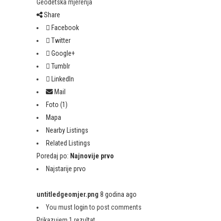
Geodetska mjerenja
Share
Facebook
Twitter
Google+
Tumblr
LinkedIn
Mail
Foto (1)
Mapa
Nearby Listings
Related Listings
Poredaj po:
Najnovije prvo
Najstarije prvo
untitledgeomjer.png
8 godina ago
You must
login
to post comments
Prikazujem 1 rezultat