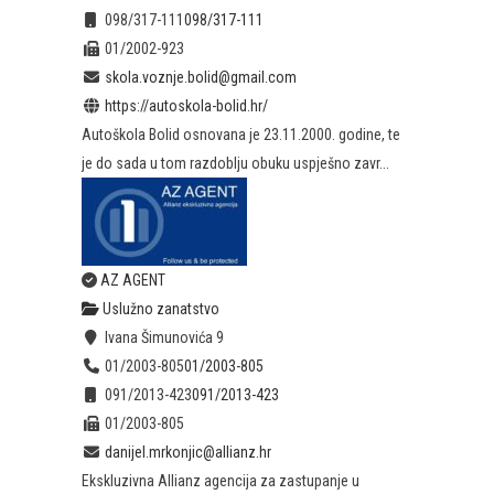
098/317-111
098/317-111
01/2002-923
skola.voznje.bolid@gmail.com
https://autoskola-bolid.hr/
Autoškola Bolid osnovana je 23.11.2000. godine, te
je do sada u tom razdoblju obuku uspješno zavr...
AZ AGENT
Uslužno zanatstvo
Ivana Šimunovića 9
01/2003-805
01/2003-805
091/2013-423
091/2013-423
01/2003-805
danijel.mrkonjic@allianz.hr
Ekskluzivna Allianz agencija za zastupanje u