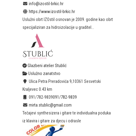
info@izostil-brkic.hr
https://www.izostil-brkic.hr
Uslužni obrt IZOstil osnovan je 2009. godine kao obrt
specijaliziran za hidroizolacije u graditel...
Glazbeni atelier Stublić
Uslužno zanatstvo
Ulica Petra Preradovića 9,10361 Sesvetski
Kraljevec
0.43 km
091/782-9839
091/782-9839
mirta.stublic@gmail.com
Tečajevi synthesizera i gitare te individualna poduka
iz klavira i gitare za djecu i odrasle