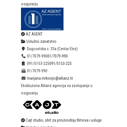
osiguranju
AZ AGENT
Uslužno zanatstvo
Dugoselska c. 33a (Centar Elez)
01/7079-990
01/7079-990
091/5153-225
091/5153-225
01/7079-990
marijana.mrkonjic@allianz.hr
Ekskluzivna Allianz agencija za zastupanje u
osiguranju
Cajt studio, obrt za proizvodnju filmova i usluge