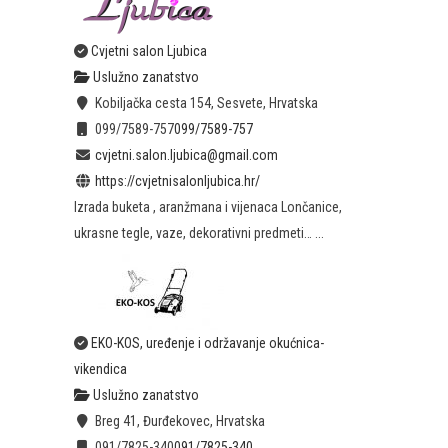
Cvjetni salon Ljubica
Uslužno zanatstvo
Kobiljačka cesta 154, Sesvete, Hrvatska
099/7589-757
099/7589-757
cvjetni.salon.ljubica@gmail.com
https://cvjetnisalonljubica.hr/
Izrada buketa , aranžmana i vijenaca Lončanice,
ukrasne tegle, vaze, dekorativni predmeti… ...
EKO-KOS, uređenje i održavanje okućnica-
vikendica
Uslužno zanatstvo
Breg 41, Đurđekovec, Hrvatska
091/7825-340
091/7825-340