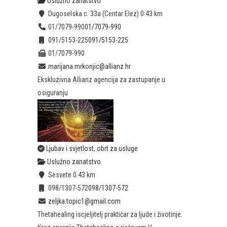
Uslužno zanatstvo
Dugoselska c. 33a (Centar Elez)
0.43 km
01/7079-990
01/7079-990
091/5153-225
091/5153-225
01/7079-990
marijana.mrkonjic@allianz.hr
Ekskluzivna Allianz agencija za zastupanje u
osiguranju
Ljubav i svjetlost, obrt za usluge
Uslužno zanatstvo
Sesvete
0.43 km
098/1307-572
098/1307-572
zeljka.topic1@gmail.com
Thetahealing iscjeljitelj praktičar za ljude i životinje.