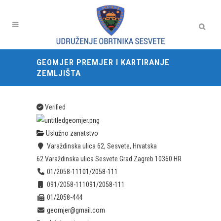
GEOMJER PREMJER I KARTIRANJE
ZEMLJIŠTA
Verified
Uslužno zanatstvo
Varaždinska ulica 62, Sesvete, Hrvatska
62 Varaždinska ulica
Sesvete
Grad Zagreb
10360
HR
01/2058-111
01/2058-111
091/2058-111
091/2058-111
01/2058-444
geomjer@gmail.com