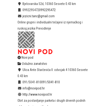
Bjelovarska 52d, 10360 Sesvete
0.43 km
0992295472
0992295472
jezicni.tanc@gmail.com
Online grupni i individualni tečajevi iz njemačkog i
ruskog jezika Prevođenje
Novi pod
Uslužno zanatstvo
Ulica Ante Starčevića II. odvojak 4 10360 Sesvete
0.43 km
091/5041-810
091/5041-810
info@novipod.hr
http://www.novipod.hr
Obrt za postavljanje parketa i drugih drvenih podnih