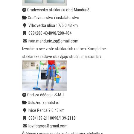
Građevinsko staklarski obrt Mandurić
Građevinarstvo i instalaterstvo
Vrbovečka ulica 17/5
0.43 km
098/280-404
098/280-404
ivan.manduric.zg@gmail.com
Izvodimo sve vrste staklarskih radova. Kompletne
staklarske radove obavljaju stručni majstori brz...
Obrt za čišćenje SJAJ
Uslužno zanatstvo
Ivice Perića 9
0.43 km
098/139-2118
098/139-2118
lovricgoga@gmail.com
Čišćenje i pranje ureda, kuća, stanova, stubišta u