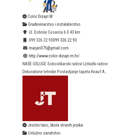
Color Dizajn M
Građevinarstvo i instalaterstvo
Ul. Dobriše Cesarića 6
0.43 km
099 326 22 93
099 326 22 93
marjan075@gmail.com
http://www.color-dizajn-m.hr/
NAŠE USLUGE Soboslikarski radovi Ličilački radovi
Dekorativne tehnike Postavljanje tapeta Knauf A...
Jezični tanc, škola stranih jezika
Uslužno zanatstvo