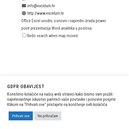
info@excelum.hr
http://www.excelum.hr
Office Excel uvodni, osnovni i napredni izrada power
point prezentacija Word analitika u poslova...
Redo search when map moved
GDPR OBAVIJEST
Koristimo kolačiće na našoj web stranici kako bismo vam pružili
najrelevantnije iskustvo pamteći vaše postavke i ponovne posjete.
Klikom na "Prihvati sve" pristajete na korištenje svih kolačića.
Prihvati sve
Ne prihvaćam