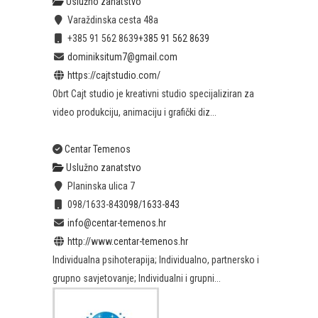
Uslužno zanatstvo
Varaždinska cesta 48a
+385 91 562 8639
+385 91 562 8639
dominiksitum7@gmail.com
https://cajtstudio.com/
Obrt Cajt studio je kreativni studio specijaliziran za
video produkciju, animaciju i grafički diz...
Centar Temenos
Uslužno zanatstvo
Planinska ulica 7
098/1633-843
098/1633-843
info@centar-temenos.hr
http://www.centar-temenos.hr
Individualna psihoterapija; Individualno, partnersko i
grupno savjetovanje; Individualni i grupni...