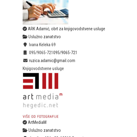
ARK Adamić, obrt za knjigovodstvene usluge
Uslužno zanatstvo
Ivana Keleka 69
095/9065-721
095/9065-721
ruzica.adamic@gmail.com
Knjigovodstvene usluge
ArtMediaM
Uslužno zanatstvo