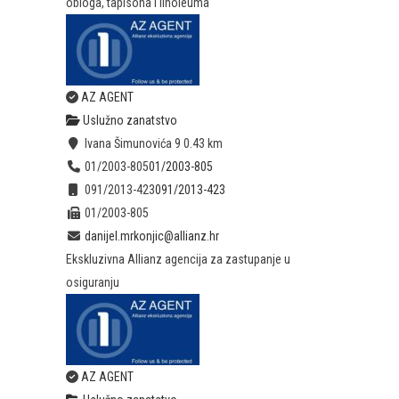
obloga, tapisona i linoleuma
AZ AGENT
Uslužno zanatstvo
Ivana Šimunovića 9
0.43 km
01/2003-805
01/2003-805
091/2013-423
091/2013-423
01/2003-805
danijel.mrkonjic@allianz.hr
Ekskluzivna Allianz agencija za zastupanje u
osiguranju
AZ AGENT