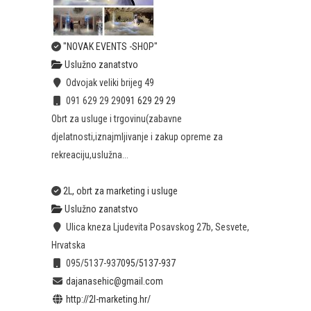
"NOVAK EVENTS -SHOP"
Uslužno zanatstvo
Odvojak veliki brijeg 49
091 629 29 29
091 629 29 29
Obrt za usluge i trgovinu(zabavne
djelatnosti,iznajmljivanje i zakup opreme za
rekreaciju,uslužna...
2L, obrt za marketing i usluge
Uslužno zanatstvo
Ulica kneza Ljudevita Posavskog 27b, Sesvete,
Hrvatska
095/5137-937
095/5137-937
dajanasehic@gmail.com
http://2l-marketing.hr/