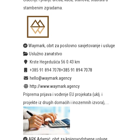
stambenim zgradama.
Waymark, obrt za poslovno savjetovanje i usluge
Uslužno zanatstvo
Krste Hegedušića 56
0.43 km
+385 91 894 7078
+385 91 894 7078
hello@waymark.agency
http://www.waymark.agency
Priprema prijava i vođenje EU projekata (uklj. i
projekte iz drugih domaćih i inozemnih izvora), ...
ARK Adamić, obrt za knjigovodstvene usluge