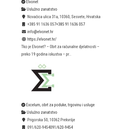
Elvonet
Uslužno zanatstvo
Novačica ulica 31a, 10360, Sesvete, Hrvatska
+385 91 1636 057
+385 91 1636 057
info@elvonet.hr
https://elvonet.hr/
Tko je Elvonet? – Obrt za računalne djelatnosti –
preko 19 godina iskustva – pr...
Excelum, obrt za poduke, trgovinu i usluge
Uslužno zanatstvo
Prigorska 50, 10362 Prekvršje
091/620-9454
091/620-9454