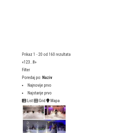
Prikaz 1 - 20 od 160 rezultata
«
1
2
3
...
8
»
Filter
Poredaj po:
Naziv
Najnovije prvo
Najstarije prvo
List
Grid
Mapa