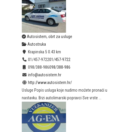
Autosistem, obrt za usluge
Autostruka
Krapinska 5
0.43 km
01/457-9722
01/457-9722
098/388-986
098/388-986
info@autosistem.hr
http://www.autosistem.hr/
Usluge Popis usluga koje nudimo možete pronaći u
nastavku. Brzi autolimarski popravci Sve vrste ...