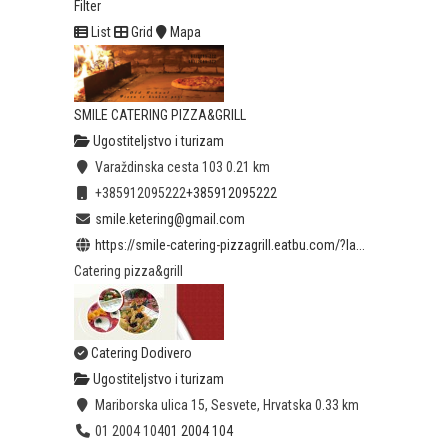
Filter
List
Grid
Mapa
SMILE CATERING PIZZA&GRILL
Ugostiteljstvo i turizam
Varaždinska cesta 103
0.21 km
+385912095222
+385912095222
smile.ketering@gmail.com
https://smile-catering-pizzagrill.eatbu.com/?la...
Catering pizza&grill
Catering Dodivero
Ugostiteljstvo i turizam
Mariborska ulica 15, Sesvete, Hrvatska
0.33 km
01 2004 104
01 2004 104