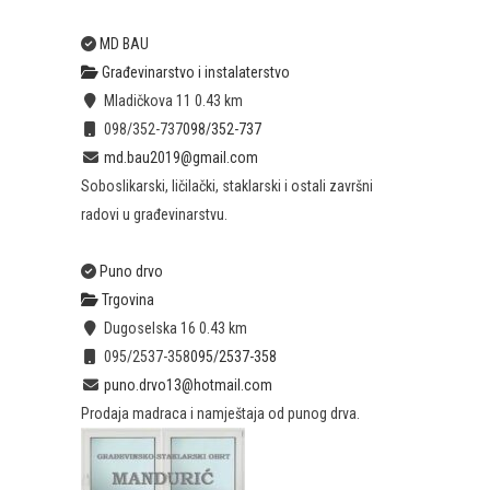
MD BAU
Građevinarstvo i instalaterstvo
Mladičkova 11
0.43 km
098/352-737
098/352-737
md.bau2019@gmail.com
Soboslikarski, ličilački, staklarski i ostali završni
radovi u građevinarstvu.
Puno drvo
Trgovina
Dugoselska 16
0.43 km
095/2537-358
095/2537-358
puno.drvo13@hotmail.com
Prodaja madraca i namještaja od punog drva.