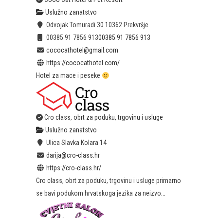
Uslužno zanatstvo
Odvojak Tomuradi 30 10362 Prekvršje
00385 91 7856 913
00385 91 7856 913
cococathotel@gmail.com
https://cococathotel.com/
Hotel za mace i peseke
Cro class, obrt za poduku, trgovinu i usluge
Uslužno zanatstvo
Ulica Slavka Kolara 14
darija@cro-class.hr
https://cro-class.hr/
Cro class, obrt za poduku, trgovinu i usluge primarno
se bavi podukom hrvatskoga jezika za neizvo...