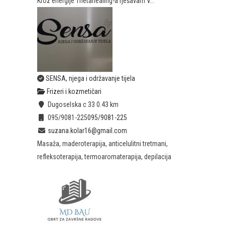
Kroz energije Thetahealing-a rješavam V...
SENSA, njega i održavanje tijela
Frizeri i kozmetičari
Dugoselska c 33
0.43 km
095/9081-225
095/9081-225
suzana.kolar16@gmail.com
Masaža, maderoterapija, anticelulitni tretmani,
refleksoterapija, termoaromaterapija, depilacija