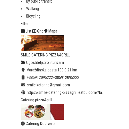
By public transit
Walking
Bicycling
Filter
List
Grid
Mapa
SMILE CATERING PIZZA&GRILL
Ugostiteljstvo i turizam
Varaždinska cesta 103
0.21 km
+385912095222
+385912095222
smile.ketering@gmail.com
https://smile-catering-pizzagrill.eatbu.com/?la...
Catering pizza&grill
Catering Dodivero