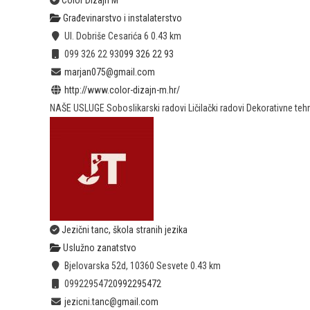
Color Dizajn M
Građevinarstvo i instalaterstvo
Ul. Dobriše Cesarića 6
0.43 km
099 326 22 93
099 326 22 93
marjan075@gmail.com
http://www.color-dizajn-m.hr/
NAŠE USLUGE Soboslikarski radovi Ličilački radovi Dekorativne tehn
Jezični tanc, škola stranih jezika
Uslužno zanatstvo
Bjelovarska 52d, 10360 Sesvete
0.43 km
0992295472
0992295472
jezicni.tanc@gmail.com