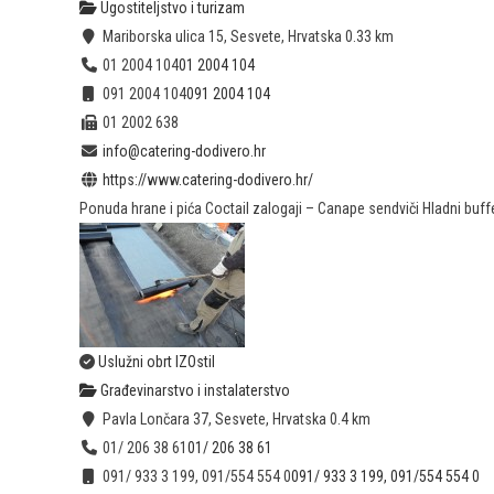
Ugostiteljstvo i turizam
Mariborska ulica 15, Sesvete, Hrvatska
0.33 km
01 2004 104
01 2004 104
091 2004 104
091 2004 104
01 2002 638
info@catering-dodivero.hr
https://www.catering-dodivero.hr/
Ponuda hrane i pića Coctail zalogaji – Canape sendviči Hladni buffe
Uslužni obrt IZOstil
Građevinarstvo i instalaterstvo
Pavla Lončara 37, Sesvete, Hrvatska
0.4 km
01/ 206 38 61
01/ 206 38 61
091/ 933 3 199, 091/554 554 0
091/ 933 3 199, 091/554 554 0