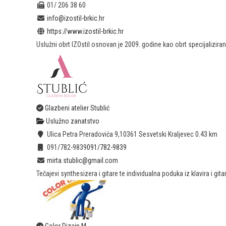
01/ 206 38 60
info@izostil-brkic.hr
https://www.izostil-brkic.hr
Uslužni obrt IZOstil osnovan je 2009. godine kao obrt specijaliziran z
Glazbeni atelier Stublić
Uslužno zanatstvo
Ulica Petra Preradovića 9,10361 Sesvetski Kraljevec
0.43 km
091/782-9839
091/782-9839
mirta.stublic@gmail.com
Tečajevi synthesizera i gitare te individualna poduka iz klavira i gita