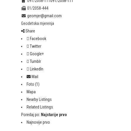
091/2058-111
091/2058-111
01/2058-444
geomjer@gmail.com
Geodetska mjerenja
Share
Facebook
Twitter
Google+
Tumblr
LinkedIn
Mail
Foto (1)
Mapa
Nearby Listings
Related Listings
Poredaj po:
Najstarije prvo
Najnovije prvo