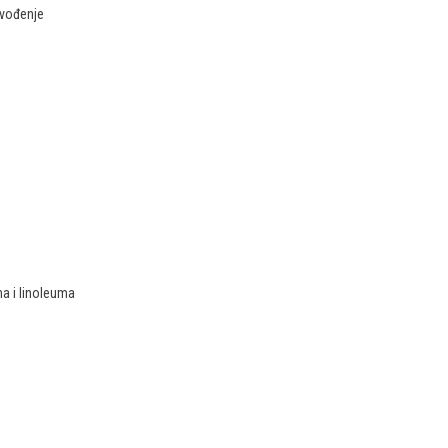
revođenje
na i linoleuma