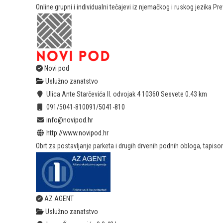
Online grupni i individualni tečajevi iz njemačkog i ruskog jezika P
Novi pod
Uslužno zanatstvo
Ulica Ante Starčevića II. odvojak 4 10360 Sesvete
0.43 km
091/5041-810
091/5041-810
info@novipod.hr
http://www.novipod.hr
Obrt za postavljanje parketa i drugih drvenih podnih obloga, tapiso
AZ AGENT
Uslužno zanatstvo