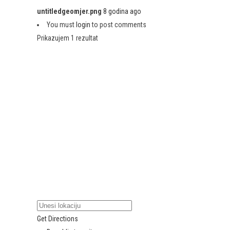
untitledgeomjer.png
8 godina ago
You must
login
to post comments
Prikazujem 1 rezultat
Get Directions