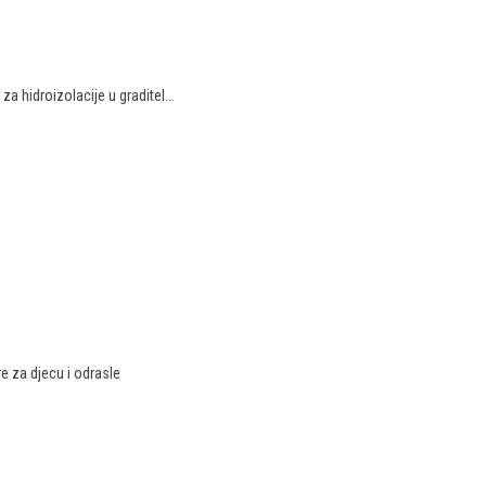
a hidroizolacije u graditel...
re za djecu i odrasle